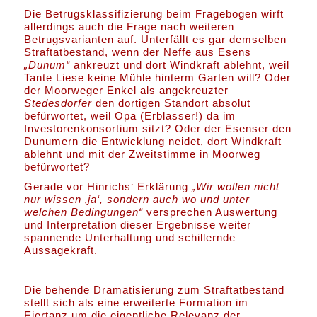
Die Betrugsklassifizierung beim Fragebogen wirft
allerdings auch die Frage nach weiteren
Betrugsvarianten auf. Unterfällt es gar demselben
Straftatbestand, wenn der Neffe aus Esens
„Dunum“
ankreuzt und dort Windkraft ablehnt, weil
Tante Liese keine Mühle hinterm Garten will? Oder
der Moorweger Enkel als angekreuzter
Stedesdorfer
den dortigen Standort absolut
befürwortet, weil Opa (Erblasser!) da im
Investorenkonsortium sitzt? Oder der Esenser den
Dunumern die Entwicklung neidet, dort Windkraft
ablehnt und mit der Zweitstimme in Moorweg
befürwortet?
Gerade vor Hinrichs‘ Erklärung
„Wir wollen nicht
nur wissen ‚ja‘, sondern auch wo und unter
welchen Bedingungen“
versprechen Auswertung
und Interpretation dieser Ergebnisse weiter
spannende Unterhaltung und schillernde
Aussagekraft.
Die behende Dramatisierung zum Straftatbestand
stellt sich als eine erweiterte Formation im
Eiertanz um die eigentliche Relevanz der