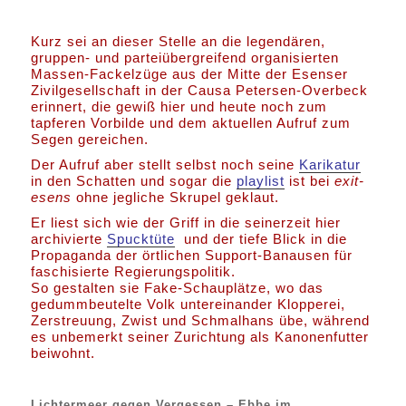
Kurz sei an dieser Stelle an die legendären,
gruppen- und parteiübergreifend organisierten
Massen-Fackelzüge aus der Mitte der Esenser
Zivilgesellschaft in der Causa Petersen-Overbeck
erinnert, die gewiß hier und heute noch zum
tapferen Vorbilde und dem aktuellen Aufruf zum
Segen gereichen.
Der Aufruf aber stellt selbst noch seine
Karikatur
in den Schatten und sogar die
playlist
ist bei
exit-
esens
ohne jegliche Skrupel geklaut.
Er liest sich wie der Griff in die seinerzeit hier
archivierte
Spucktüte
und der tiefe Blick in die
Propaganda der örtlichen Support-Banausen für
faschisierte Regierungspolitik.
So gestalten sie Fake-Schauplätze, wo das
gedummbeutelte Volk untereinander Klopperei,
Zerstreuung, Zwist und Schmalhans übe, während
es unbemerkt seiner Zurichtung als Kanonenfutter
beiwohnt.
Lichtermeer gegen Vergessen – Ebbe im