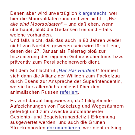
Denen aber wird unverzüglich
klargemacht
, wer
hier die Moorsoldaten sind und wer nicht –
„Wir
alle sind Moorsoldaten“ –
und daß eben, wenn
überhaupt, bloß die Gedanken frei sind – falls
welche vorhanden.
Und falls nicht, daß das auch in 80 Jahren wieder
nicht von Nachteil gewesen sein wird für all jene,
denen der 27. Januar als Feiertag bloß zur
Inszenierung des eigenen Gutmenschentums bzw.
präventiv zum Persilscheinerwerb dient.
Mit dem Schlachtruf
„
Har Har Hardem
!“
formiert
sich dann die Allianz der Willigen zum Fackelzug
durch Esens zur Ansprache der Superintendentin,
wo sie herzallernächstenliebst über den
animalischen Russen
referiert
.
Es wird darauf hingewiesen, daß bildgebende
Aufzeichnungen von Fackelzug und Wegesäumern
gefertigt und zum Zwecke automatisierter
Gesichts- und Begeisterungsdefizit-Erkennung
ausgewertet werden; und auch die Grünen
Streckenposten
dokumentieren
, wer nicht mitsingt.