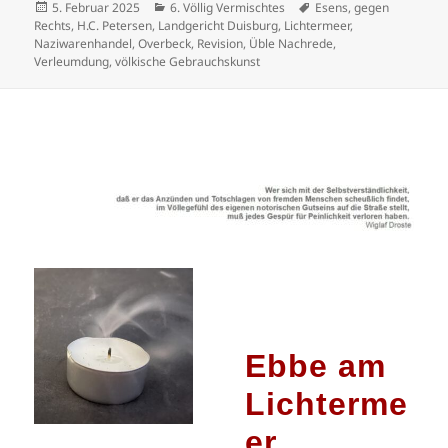
Veröffentlicht
Kategorien
Schlagwörter
5. Februar 2025
6. Völlig Vermischtes
Esens
,
gegen
am
Rechts
,
H.C. Petersen
,
Landgericht Duisburg
,
Lichtermeer
,
Naziwarenhandel
,
Overbeck
,
Revision
,
Üble Nachrede
,
Verleumdung
,
völkische Gebrauchskunst
Ebbe am
Lichterme
er