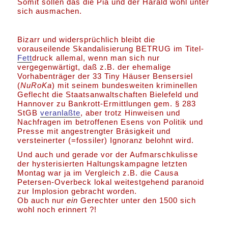
Somit sollen das die Pia und der Harald wohl unter
sich ausmachen.
Bizarr und widersprüchlich bleibt die
vorauseilende Skandalisierung BETRUG im Titel-
Fett
druck allemal, wenn man sich nur
vergegenwärtigt, daß z.B. der ehemalige
Vorhabenträger der 33 Tiny Häuser Bensersiel
(
NuRoKa
) mit seinem bundesweiten kriminellen
Geflecht die Staatsanwaltschaften Bielefeld und
Hannover zu Bankrott-Ermittlungen gem. § 283
StGB
veranlaßte
, aber trotz Hinweisen und
Nachfragen im betroffenen Esens von Politik und
Presse mit angestrengter Bräsigkeit und
versteinerter (=fossiler) Ignoranz belohnt wird.
Und auch und gerade vor der Aufmarschkulisse
der hysterisierten Haltungskampagne letzten
Montag war ja im Vergleich z.B. die Causa
Petersen-Overbeck lokal weitestgehend paranoid
zur Implosion gebracht worden.
Ob auch nur
ein
Gerechter unter den 1500 sich
wohl noch erinnert ?!