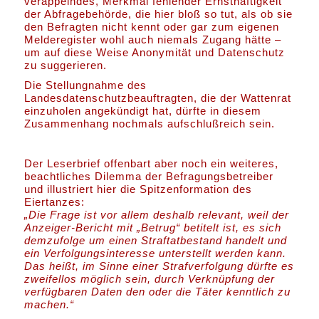
veräppelndes, Merkmal fehlender Ernsthaftigkeit
der Abfragebehörde, die hier bloß so tut, als ob sie
den Befragten nicht kennt oder gar zum eigenen
Melderegister wohl auch niemals Zugang hätte –
um auf diese Weise Anonymität und Datenschutz
zu suggerieren.
Die Stellungnahme des
Landesdatenschutzbeauftragten, die der Wattenrat
einzuholen angekündigt hat, dürfte in diesem
Zusammenhang nochmals aufschlußreich sein.
Der Leserbrief offenbart aber noch ein weiteres,
beachtliches Dilemma der Befragungsbetreiber
und illustriert hier die Spitzenformation des
Eiertanzes:
„Die Frage ist vor allem deshalb relevant, weil der
Anzeiger-Bericht mit „Betrug“ betitelt ist, es sich
demzufolge um einen Straftatbestand handelt und
ein Verfolgungsinteresse unterstellt werden kann.
Das heißt, im Sinne einer Strafverfolgung dürfte es
zweifellos möglich sein, durch Verknüpfung der
verfügbaren Daten den oder die Täter kenntlich zu
machen.“