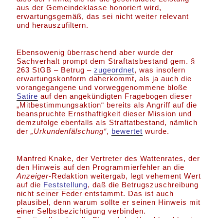
aus der Gemeindeklasse honoriert wird,
erwartungsgemäß, das sei nicht weiter relevant
und herauszufiltern.
Ebensowenig überraschend aber wurde der
Sachverhalt prompt dem Straftatsbestand gem. §
263 StGB – Betrug –
zugeordnet
, was insofern
erwartungskonform daherkommt, als ja auch die
vorangegangene und vorweggenommene bloße
Satire
auf den angekündigten Fragebogen dieser
„Mitbestimmungsaktion“ bereits als Angriff auf die
beanspruchte Ernsthaftigkeit dieser Mission und
demzufolge ebenfalls als Straftatbestand, nämlich
der
„Urkundenfälschung“
,
bewertet
wurde.
Manfred Knake, der Vertreter des Wattenrates, der
den Hinweis auf den Programmierfehler an die
Anzeiger
-Redaktion weitergab, legt vehement Wert
auf die
Feststellung
, daß die Betrugszuschreibung
nicht seiner Feder entstammt. Das ist auch
plausibel, denn warum sollte er seinen Hinweis mit
einer Selbstbezichtigung verbinden.