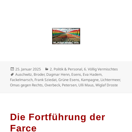
Veröffentlicht
Kategorien
25. Januar 2025
2. Politik & Personal
,
6. Völlig Vermischtes
am
Schlagwörter
Auschwitz
,
Broder
,
Dagmar Henn
,
Esens
,
Eva Hadem
,
Fackelmarsch
,
Frank Sziedat
,
Grüne Esens
,
Kampagne
,
Lichtermeer
,
Omas gegen Rechts
,
Overbeck
,
Petersen
,
Ulli Maus
,
Wiglaf Droste
Die Fortführung der
Farce