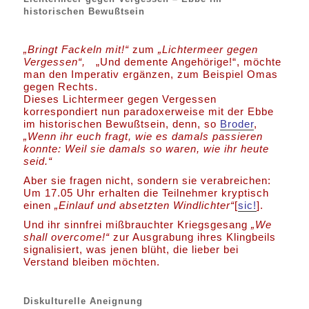
historischen Bewußtsein
„Bringt Fackeln mit!“
zum
„
Lichtermeer gegen
Vergessen“,
„Und demente Angehörige!“, möchte
man den Imperativ ergänzen, zum Beispiel Omas
gegen Rechts.
Dieses Lichtermeer gegen Vergessen
korrespondiert nun paradoxerweise mit der Ebbe
im historischen Bewußtsein, denn, so
Broder
,
„Wenn ihr euch fragt, wie es damals passieren
konnte: Weil sie damals so waren, wie ihr heute
seid.“
Aber sie fragen nicht, sondern sie verabreichen:
Um 17.05 Uhr erhalten die Teilnehmer kryptisch
einen
„Einlauf und absetzten Windlichter“
[
sic!
].
Und ihr sinnfrei mißbrauchter Kriegsgesang
„We
shall overcome!“
zur Ausgrabung ihres Klingbeils
signalisiert, was jenen blüht, die lieber bei
Verstand bleiben möchten.
Diskulturelle Aneignung