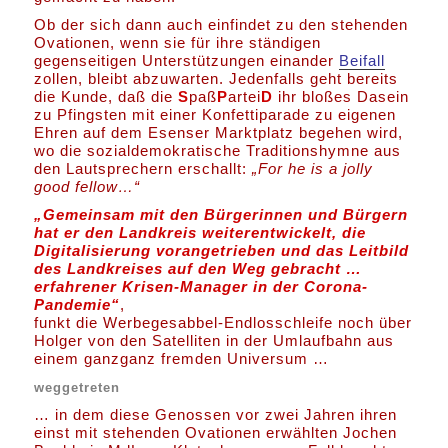
Ob der sich dann auch einfindet zu den stehenden
Ovationen, wenn sie für ihre ständigen
gegenseitigen Unterstützungen einander
Beifall
zollen, bleibt abzuwarten. Jedenfalls geht bereits
die Kunde, daß die
S
paß
P
artei
D
ihr bloßes Dasein
zu Pfingsten mit einer Konfettiparade zu eigenen
Ehren auf dem Esenser Marktplatz begehen wird,
wo die sozialdemokratische Traditionshymne aus
den Lautsprechern erschallt:
„For he is a jolly
good fellow…“
„Gemeinsam mit den Bürgerinnen und Bürgern
hat er den Landkreis weiterentwickelt, die
Digitalisierung vorangetrieben und das Leitbild
des Landkreises auf den Weg gebracht …
erfahrener Krisen-Manager in der Corona-
Pandemie“
,
funkt die Werbegesabbel-Endlosschleife noch über
Holger von den Satelliten in der Umlaufbahn aus
einem ganzganz fremden Universum …
weggetreten
… in dem diese Genossen vor zwei Jahren ihren
einst mit stehenden Ovationen erwählten Jochen