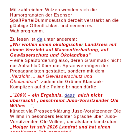
Mit zahlreichen Witzen wenden sich die
Humorgranaten der Esenser
S
paß
P
artei
D
ummdeutsch derzeit verstärkt an die
gläubige Öffentlichkeit und nennen es
Wahlprogramm.
Zu lesen ist
da
unter anderem:
„Wir wollen einen ökologische
r
Landkreis mit
einem Verzicht auf Massentierhaltung, auf
Gewässerschutz und Ökolandbau“
– eine Spaßforderung also, deren Grammatik nicht
nur Aufschluß über das Sprachvermögen der
Propagandisten gestattet, sondern mit dem
„Verzicht … auf Gewässerschutz und
Ökolandbau“
zudem die Grünen Klamauk-
Komplizen auf die Palme bringen dürfte.
„´100% – ein Ergebnis,
dass
mich nicht
überrascht`, beschreibt Juso-Vorsitzender Ole
Willms…“
,
kündet via Presseerklärung Juso-Vorsitzender Ole
Willms in besonders leichter Sprache über Juso-
Vorsitzenden Ole Willms, um alsdann kundzutun:
„Holger ist seit 2016 Landrat und hat einen