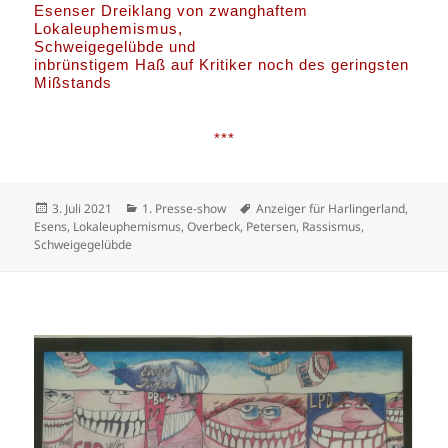
Esenser Dreiklang von zwanghaftem
Lokaleuphemismus,
Schweigegelübde und
inbrünstigem Haß auf Kritiker noch des geringsten
Mißstands
***
Veröffentlicht
Kategorien
Schlagwörter
3. Juli 2021
1. Presse-show
Anzeiger für Harlingerland
,
am
Esens
,
Lokaleuphemismus
,
Overbeck
,
Petersen
,
Rassismus
,
Schweigegelübde