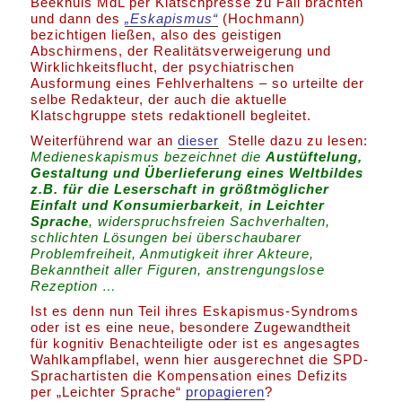
Beekhuis MdL per Klatschpresse zu Fall brachten
und dann des
„Eskapismus“
(Hochmann)
bezichtigen ließen, also des geistigen
Abschirmens, der Realitätsverweigerung und
Wirklichkeitsflucht, der psychiatrischen
Ausformung eines Fehlverhaltens – so urteilte der
selbe Redakteur, der auch die aktuelle
Klatschgruppe stets redaktionell begleitet.
Weiterführend war an
dieser
Stelle dazu zu lesen:
Medieneskapismus bezeichnet die
Austüftelung,
Gestaltung und Überlieferung eines Weltbildes
z.B. für die Leserschaft in größtmöglicher
Einfalt und Konsumierbarkeit
,
in Leichter
Sprache
, widerspruchsfreien Sachverhalten,
schlichten Lösungen bei überschaubarer
Problemfreiheit, Anmutigkeit ihrer Akteure,
Bekanntheit aller Figuren, anstrengungslose
Rezeption …
Ist es denn nun Teil ihres Eskapismus-Syndroms
oder ist es eine neue, besondere Zugewandtheit
für kognitiv Benachteiligte oder ist es angesagtes
Wahlkampflabel, wenn hier ausgerechnet die SPD-
Sprachartisten die Kompensation eines Defizits
per „Leichter Sprache“
propagieren
?