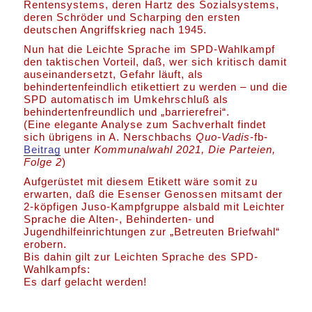
Rentensystems, deren Hartz des Sozialsystems,
deren Schröder und Scharping den ersten
deutschen Angriffskrieg nach 1945.
Nun hat die Leichte Sprache im SPD-Wahlkampf
den taktischen Vorteil, daß, wer sich kritisch damit
auseinandersetzt, Gefahr läuft, als
behindertenfeindlich etikettiert zu werden – und die
SPD automatisch im Umkehrschluß als
behindertenfreundlich und „barrierefrei“.
(Eine elegante Analyse zum Sachverhalt findet
sich übrigens in A. Nerschbachs
Quo-Vadis
-fb-
Beitrag
unter
Kommunalwahl 2021, Die Parteien,
Folge 2
)
Aufgerüstet mit diesem Etikett wäre somit zu
erwarten, daß die Esenser Genossen mitsamt der
2-köpfigen Juso-Kampfgruppe alsbald mit Leichter
Sprache die Alten-, Behinderten- und
Jugendhilfeinrichtungen zur „Betreuten Briefwahl“
erobern.
Bis dahin gilt zur Leichten Sprache des SPD-
Wahlkampfs:
Es darf gelacht werden!