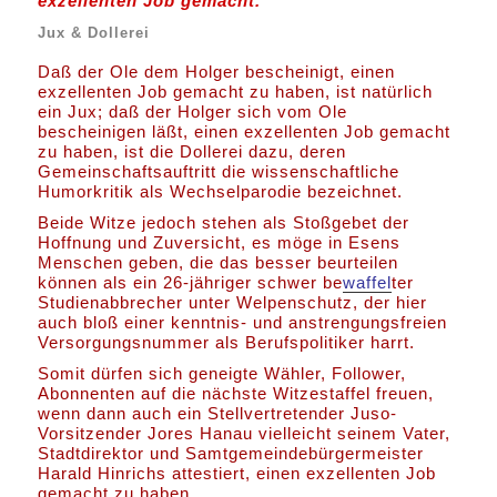
exzellenten Job gemacht.“
Jux & Dollerei
Daß der Ole dem Holger bescheinigt, einen
exzellenten Job gemacht zu haben, ist natürlich
ein Jux; daß der Holger sich vom Ole
bescheinigen läßt, einen exzellenten Job gemacht
zu haben, ist die Dollerei dazu, deren
Gemeinschaftsauftritt die wissenschaftliche
Humorkritik als Wechselparodie bezeichnet.
Beide Witze jedoch stehen als Stoßgebet der
Hoffnung und Zuversicht, es möge in Esens
Menschen geben, die das besser beurteilen
können als ein 26-jähriger schwer be
waffel
ter
Studienabbrecher unter Welpenschutz, der hier
auch bloß einer kenntnis- und anstrengungsfreien
Versorgungsnummer als Berufspolitiker harrt.
Somit dürfen sich geneigte Wähler, Follower,
Abonnenten auf die nächste Witzestaffel freuen,
wenn dann auch ein Stellvertretender Juso-
Vorsitzender Jores Hanau vielleicht seinem Vater,
Stadtdirektor und Samtgemeindebürgermeister
Harald Hinrichs attestiert, einen exzellenten Job
gemacht zu haben.