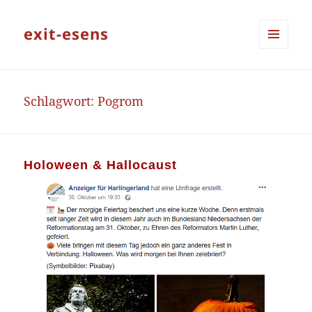
exit-esens
MENÜ
UND
WIDGETS
Schlagwort:
Pogrom
Holoween & Hallocaust