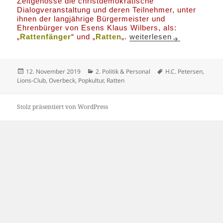
Zeitgenosse die christdemokratische
Dialogveranstaltung und deren Teilnehmer, unter
ihnen der langjährige Bürgermeister und
Ehrenbürger von Esens Klaus Wilbers, als:
Bildungsreise nach Uple
„
Rattenfänger
“ und „
Ratten
„.
weiterlesen
Veröffentlicht
Kategorien
Schlagwörter
12. November 2019
2. Politik & Personal
H.C. Petersen
,
am
Lions-Club
,
Overbeck
,
Popkultur
,
Ratten
Stolz präsentiert von WordPress