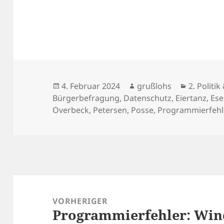
Veröffentlicht
Autor
Kategori
4. Februar 2024
grußlohs
2. Politi
am
Bürgerbefragung
,
Datenschutz
,
Eiertanz
,
Ese
Overbeck
,
Petersen
,
Posse
,
Programmierfehl
Beitragsnavigation
VORHERIGER
Programmierfehler: Win
Vorheriger