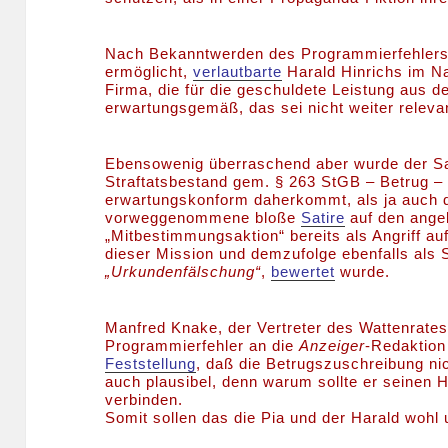
Nach Bekanntwerden des Programmierfehlers,
ermöglicht,
verlautbarte
Harald Hinrichs im Na
Firma, die für die geschuldete Leistung aus d
erwartungsgemäß, das sei nicht weiter relevan
Ebensowenig überraschend aber wurde der S
Straftatsbestand gem. § 263 StGB – Betrug 
erwartungskonform daherkommt, als ja auch 
vorweggenommene bloße
Satire
auf den ange
„Mitbestimmungsaktion“ bereits als Angriff au
dieser Mission und demzufolge ebenfalls als S
„Urkundenfälschung“
,
bewertet
wurde.
Manfred Knake, der Vertreter des Wattenrates
Programmierfehler an die
Anzeiger
-Redaktion
Feststellung
, daß die Betrugszuschreibung ni
auch plausibel, denn warum sollte er seinen H
verbinden.
Somit sollen das die Pia und der Harald wohl