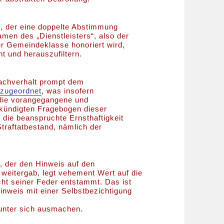
 der eine doppelte Abstimmung
men des „Dienstleisters“, also der
er Gemeindeklasse honoriert wird,
t und herauszufiltern.
achverhalt prompt dem
–
zugeordnet
, was insofern
die vorangegangene und
kündigten Fragebogen dieser
f die beanspruchte Ernsthaftigkeit
traftatbestand, nämlich der
, der den Hinweis auf den
 weitergab, legt vehement Wert auf die
cht seiner Feder entstammt. Das ist
inweis mit einer Selbstbezichtigung
 unter sich ausmachen.