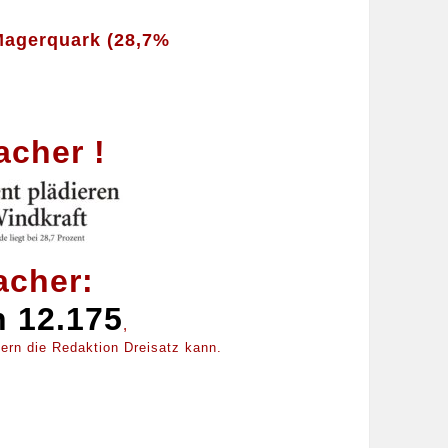
 Magerquark (28,7%
acher !
acher:
n 12.175
,
fern die Redaktion Dreisatz kann.