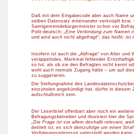
Daß mit dem Eingabecode aber auch Name und
selben Datensatz miteinander verknüpft bzw. 
Samtgemeindebürgermeister schon vor Befrag
Polit-deutsch:
„Eine Verbindung zum Namen is
und wird auch nicht abgefragt“
, das heißt: is
Insofern ist auch die „Abfrage“ von Alter und
veräppelndes, Merkmal fehlender Ernsthaftigke
so tut, als ob sie den Befragten nicht kennt 
wohl auch niemals Zugang hätte – um auf di
zu suggerieren.
Die Stellungnahme des Landesdatenschutzbeau
einzuholen angekündigt hat, dürfte in dies
aufschlußreich sein.
Der Leserbrief offenbart aber noch ein weite
Befragungsbetreiber und illustriert hier die S
„Die Frage ist vor allem deshalb relevant, wei
betitelt ist, es sich demzufolge um einen Stra
Verfolgungsinteresse unterstellt werden kann.