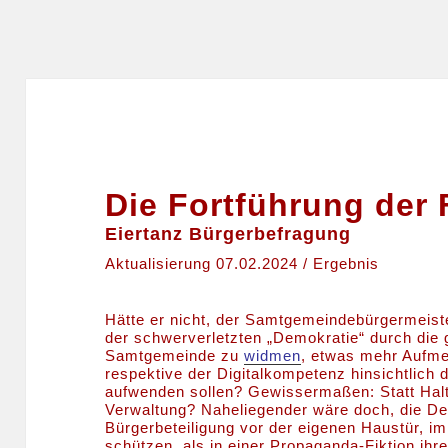
Die Fortführung der 
Eiertanz Bürgerbefragung
Aktualisierung 07.02.2024 / Ergebnis
Hätte er nicht, der Samtgemeindebürgermeis
der schwerverletzten „Demokratie“ durch die
Samtgemeinde zu
widmen
, etwas mehr Aufme
respektive der Digitalkompetenz hinsichtlich
aufwenden sollen? Gewissermaßen: Statt Halt
Verwaltung? Naheliegender wäre doch, die Dem
Bürgerbeteiligung vor der eigenen Haustür, i
schützen, als in einer Propaganda-Fiktion ihr