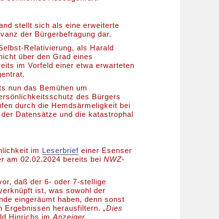
d stellt sich als eine erweiterte
evanz der Bürgerbefragung dar.
Selbst-Relativierung, als Harald
 nicht über den Grad eines
ts im Vorfeld einer etwa erwarteten
entrat.
its nun das Bemühen um
ersönlichkeitsschutz des Bürgers
ufen durch die Hemdsärmeligkeit bei
 der Datensätze und die katastrophal
hlichkeit im
Leserbrief
einer Esenser
er am 02.02.2024 bereits bei
NWZ-
r, daß der 6- oder 7-stellige
rknüpft ist, was sowohl der
inde eingeräumt haben, denn sonst
en Ergebnissen herausfiltern.
„Dies
ld Hinrichs im
Anzeiger
.