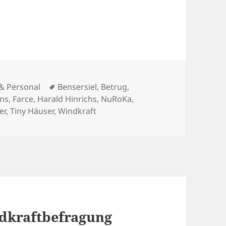
en
Schlagwörter
k & Personal
Bensersiel
,
Betrug
,
ns
,
Farce
,
Harald Hinrichs
,
NuRoKa
,
er
,
Tiny Häuser
,
Windkraft
dkraftbefragung