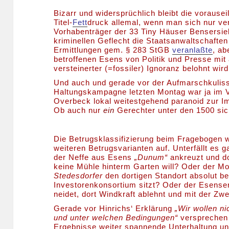
Bizarr und widersprüchlich bleibt die vorau
Titel-
Fett
druck allemal, wenn man sich nur ve
Vorhabenträger der 33 Tiny Häuser Bensersiel
kriminellen Geflecht die Staatsanwaltschaften
Ermittlungen gem. § 283 StGB
veranlaßte
, ab
betroffenen Esens von Politik und Presse mit
versteinerter (=fossiler) Ignoranz belohnt wird
Und auch und gerade vor der Aufmarschkuliss
Haltungskampagne letzten Montag war ja im V
Overbeck lokal weitestgehend paranoid zur I
Ob auch nur
ein
Gerechter unter den 1500 sich
Die Betrugsklassifizierung beim Fragebogen wi
weiteren Betrugsvarianten auf. Unterfällt es 
der Neffe aus Esens
„Dunum“
ankreuzt und do
keine Mühle hinterm Garten will? Oder der M
Stedesdorfer
den dortigen Standort absolut be
Investorenkonsortium sitzt? Oder der Esens
neidet, dort Windkraft ablehnt und mit der Z
Gerade vor Hinrichs‘ Erklärung
„Wir wollen ni
und unter welchen Bedingungen“
versprechen 
Ergebnisse weiter spannende Unterhaltung un