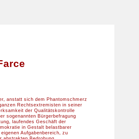
Farce
ter, anstatt sich dem Phantomschmerz
 ganzen Rechtsextremisten in seiner
rksamkeit der Qualitätskontrolle
 der sogenannten Bürgerbefragung
ung, laufendes Geschäft der
okratie in Gestalt belastbarer
m eigenen Aufgabenbereich, zu
er abstrakten Bedrohung.