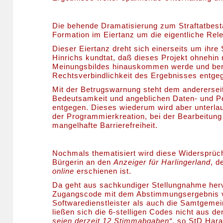
Die behende Dramatisierung zum Straftatbestan
Formation im Eiertanz um die eigentliche Rel
Dieser Eiertanz dreht sich einerseits um ihre 
Hinrichs kundtat, daß dieses Projekt ohnehin
Meinungsbildes hinauskommen werde und berei
Rechtsverbindlichkeit des Ergebnisses entgeg
Mit der Betrugswarnung steht dem andererse
Bedeutsamkeit und angeblichen Daten- und P
entgegen. Dieses wiederum wird aber unterla
der Programmierkreation, bei der Bearbeitung
mangelhafte Barrierefreiheit.
Nochmals thematisiert wird diese Widersprüc
Bürgerin an den
Anzeiger für Harlingerland
, d
online
erschienen ist.
Da geht aus sachkundiger Stellungnahme hervo
Zugangscode mit dem Abstimmungsergebnis ve
Softwaredienstleister als auch die Samtgeme
ließen sich die 6-stelligen Codes nicht aus d
seien derzeit 12 Stimmabgaben“
, so StD Hara