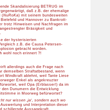
seilende Skandalisierung BETRUG im
rgegenwärtigt, daß z.B. der ehemalige
 (
NuRoKa
) mit seinem bundesweiten
 Bielefeld und Hannover zu Bankrott-
er trotz Hinweisen und Nachfragen im
 angestrengter Bräsigkeit und
.
e der hysterisierten
ergleich z.B. die Causa Petersen-
mplosion gebracht worden.
 wohl noch erinnert ?!
rft allerdings auch die Frage nach
gar demselben Straftatbestand, wenn
rt Windkraft ablehnt, weil Tante Liese
oorweger Enkel als angekreuzter
fürwortet, weil Opa (Erblasser!) da im
er den Dunumern die Entwicklung
weitstimme in Moorweg befürwortet?
cht nur wissen ‚ja‘, sondern auch wo
Auswertung und Interpretation dieser
d schillernde Aussagekraft.