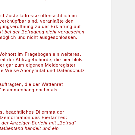
 Zustelladresse offensichtlich im
verknüpfbar sind, veranlaßte den
ungseröffnung zu der Erklärung auf
t bei der Befragung nicht vorgesehen
t möglich und nicht ausgeschlossen.
 Wohnort im Fragebogen ein weiteres,
it der Abfragebehörde, die hier bloß
oder gar zum eigenen Melderegister
ese Weise Anonymität und Datenschutz
ftragten, die der Wattenrat
em Zusammenhang nochmals
res, beachtliches Dilemma der
pitzenformation des Eiertanzes:
l der Anzeiger-Bericht mit „Betrug“
ftatbestand handelt und ein