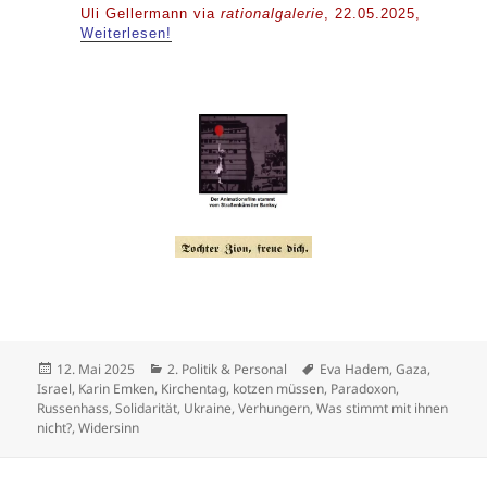
Uli Gellermann via
rationalgalerie
, 22.05.2025,
Weiterlesen!
Veröffentlicht
Kategorien
Schlagwörter
12. Mai 2025
2. Politik & Personal
Eva Hadem
,
Gaza
,
am
Israel
,
Karin Emken
,
Kirchentag
,
kotzen müssen
,
Paradoxon
,
Russenhass
,
Solidarität
,
Ukraine
,
Verhungern
,
Was stimmt mit ihnen
nicht?
,
Widersinn