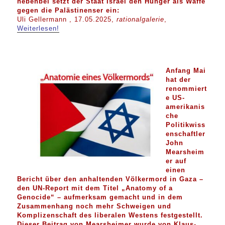
nebenbei setzt der Staat Israel den Hunger als Waffe
gegen die Palästinenser ein:
Uli Gellermann , 17.05.2025,
rationalgalerie
,
Weiterlesen!
Anfang Mai
hat der
renommiert
e US-
amerikanis
che
Politikwiss
enschaftler
John
Mearsheim
er
auf
einen
Bericht über den anhaltenden Völkermord in Gaza –
den UN-Report mit dem Titel „Anatomy of a
Genocide“ – aufmerksam gemacht und in dem
Zusammenhang noch mehr Schweigen und
Komplizenschaft des liberalen Westens festgestellt.
Dieser Beitrag von Mearsheimer wurde von
Klaus-