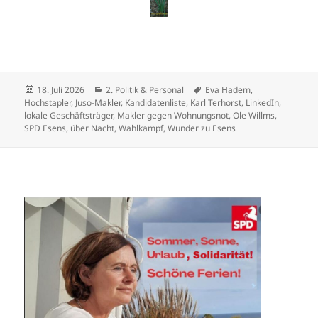
Veröffentlicht
Kategorien
Schlagwörter
18. Juli 2026
2. Politik & Personal
Eva Hadem
,
am
Hochstapler
,
Juso-Makler
,
Kandidatenliste
,
Karl Terhorst
,
LinkedIn
,
lokale Geschäftsträger
,
Makler gegen Wohnungsnot
,
Ole Willms
,
SPD Esens
,
über Nacht
,
Wahlkampf
,
Wunder zu Esens