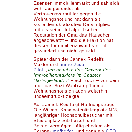
Esenser Immobilienmarkt und sah sich
wohl ausgesendet als
Vertrauensvermittler gegen die
Wohnungsnot und hat dann als
sozialdemokratisches Ratsmitglied
mittels seiner lokalpolitischen
Reputation der Oma das Häuschen
abgeschwatzt – und die Fraktion hat
dessen Immobilienzuwachs nicht
gewundert und nicht gejuckt …
Später dann der Jannek Redelfs,
Makler und
Immo-Juso:
Zitat
:
„
Ich besetze das Gewerk des
Immobilienmaklers im Chapter
Harlingerland…“
– ach kuck – von dem
aber das Sozi-Wahlkampfthema
Wohnungsnot sich auch weiterhin
unbeeindruckt zeigte.
Auf Jannek Red folgt Hoffnungsträger
Ole Willms, Kandidatenlistenplatz N°3,
langjähriger Hochschulbesucher mit
Studienplatz-Sitzfleisch und
Beistellvermögen, tätig ehedem als
Corona-
Impfhelfer
und dann als
CEO