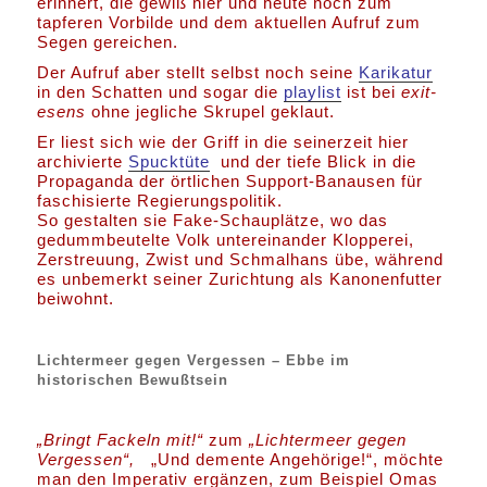
erinnert, die gewiß hier und heute noch zum
tapferen Vorbilde und dem aktuellen Aufruf zum
Segen gereichen.
Der Aufruf aber stellt selbst noch seine
Karikatur
in den Schatten und sogar die
playlist
ist bei
exit-
esens
ohne jegliche Skrupel geklaut.
Er liest sich wie der Griff in die seinerzeit hier
archivierte
Spucktüte
und der tiefe Blick in die
Propaganda der örtlichen Support-Banausen für
faschisierte Regierungspolitik.
So gestalten sie Fake-Schauplätze, wo das
gedummbeutelte Volk untereinander Klopperei,
Zerstreuung, Zwist und Schmalhans übe, während
es unbemerkt seiner Zurichtung als Kanonenfutter
beiwohnt.
Lichtermeer gegen Vergessen – Ebbe im
historischen Bewußtsein
„Bringt Fackeln mit!“
zum
„
Lichtermeer gegen
Vergessen“,
„Und demente Angehörige!“, möchte
man den Imperativ ergänzen, zum Beispiel Omas