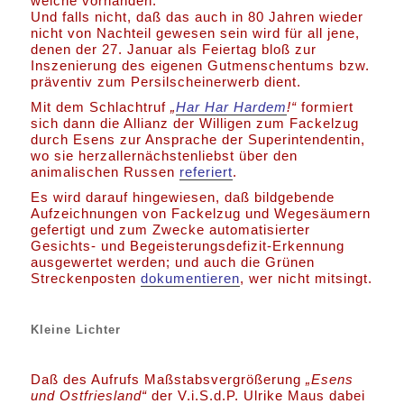
welche vorhanden.
Und falls nicht, daß das auch in 80 Jahren wieder
nicht von Nachteil gewesen sein wird für all jene,
denen der 27. Januar als Feiertag bloß zur
Inszenierung des eigenen Gutmenschentums bzw.
präventiv zum Persilscheinerwerb dient.
Mit dem Schlachtruf
„
Har Har Hardem
!“
formiert
sich dann die Allianz der Willigen zum Fackelzug
durch Esens zur Ansprache der Superintendentin,
wo sie herzallernächstenliebst über den
animalischen Russen
referiert
.
Es wird darauf hingewiesen, daß bildgebende
Aufzeichnungen von Fackelzug und Wegesäumern
gefertigt und zum Zwecke automatisierter
Gesichts- und Begeisterungsdefizit-Erkennung
ausgewertet werden; und auch die Grünen
Streckenposten
dokumentieren
, wer nicht mitsingt.
Kleine Lichter
Daß des Aufrufs Maßstabsvergrößerung
„Esens
und Ostfriesland“
der V.i.S.d.P. Ulrike Maus dabei