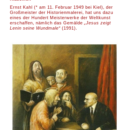
Ernst Kahl (* am 11. Februar 1949 bei Kiel), der
Großmeister der Historienmalerei, hat uns dazu
eines der Hundert Meisterwerke der Weltkunst
erschaffen, nämlich das Gemälde
„Jesus zeigt
Lenin seine Wundmale“
(1991).