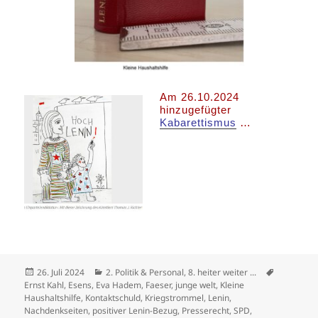
Am 26.10.2024
hinzugefügter
Kabarettismus
…
Veröffentlicht
Kategorien
Schlagwör
26. Juli 2024
2. Politik & Personal
,
8. heiter weiter ...
am
Ernst Kahl
,
Esens
,
Eva Hadem
,
Faeser
,
junge welt
,
Kleine
Haushaltshilfe
,
Kontaktschuld
,
Kriegstrommel
,
Lenin
,
Nachdenkseiten
,
positiver Lenin-Bezug
,
Presserecht
,
SPD
,