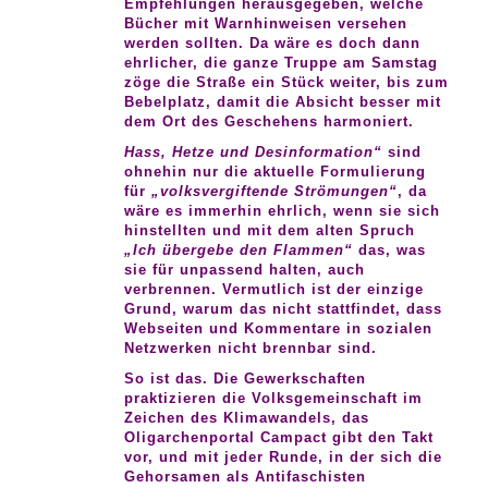
Empfehlungen herausgegeben, welche
Bücher mit Warnhinweisen versehen
werden sollten. Da wäre es doch dann
ehrlicher, die ganze Truppe am Samstag
zöge die Straße ein Stück weiter, bis zum
Bebelplatz, damit die Absicht besser mit
dem Ort des Geschehens harmoniert.
Hass, Hetze und Desinformation“
sind
ohnehin nur die aktuelle Formulierung
für
„volksvergiftende Strömungen“
, da
wäre es immerhin ehrlich, wenn sie sich
hinstellten und mit dem alten Spruch
„Ich übergebe den Flammen“
das, was
sie für unpassend halten, auch
verbrennen. Vermutlich ist der einzige
Grund, warum das nicht stattfindet, dass
Webseiten und Kommentare in sozialen
Netzwerken nicht brennbar sind.
So ist das. Die Gewerkschaften
praktizieren die Volksgemeinschaft im
Zeichen des Klimawandels, das
Oligarchenportal Campact gibt den Takt
vor, und mit jeder Runde, in der sich die
Gehorsamen als Antifaschisten