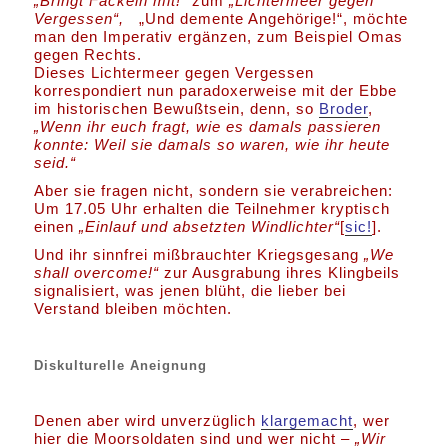
„Bringt Fackeln mit!“
zum
„
Lichtermeer gegen
Vergessen“,
„Und demente Angehörige!“, möchte
man den Imperativ ergänzen, zum Beispiel Omas
gegen Rechts.
Dieses Lichtermeer gegen Vergessen
korrespondiert nun paradoxerweise mit der Ebbe
im historischen Bewußtsein, denn, so
Broder
,
„Wenn ihr euch fragt, wie es damals passieren
konnte: Weil sie damals so waren, wie ihr heute
seid.“
Aber sie fragen nicht, sondern sie verabreichen:
Um 17.05 Uhr erhalten die Teilnehmer kryptisch
einen
„Einlauf und absetzten Windlichter“
[
sic!
].
Und ihr sinnfrei mißbrauchter Kriegsgesang
„We
shall overcome!“
zur Ausgrabung ihres Klingbeils
signalisiert, was jenen blüht, die lieber bei
Verstand bleiben möchten.
Diskulturelle Aneignung
Denen aber wird unverzüglich
klargemacht
, wer
hier die Moorsoldaten sind und wer nicht –
„Wir