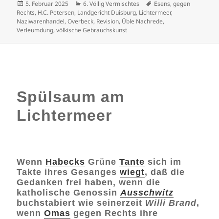
Veröffentlicht
Kategorien
Schlagwörter
5. Februar 2025
6. Völlig Vermischtes
Esens
,
gegen
am
Rechts
,
H.C. Petersen
,
Landgericht Duisburg
,
Lichtermeer
,
Naziwarenhandel
,
Overbeck
,
Revision
,
Üble Nachrede
,
Verleumdung
,
völkische Gebrauchskunst
Spülsaum am
Lichtermeer
Wenn
Habecks
Grüne
Tante
sich im
Takte ihres Gesanges
wiegt
, daß die
Gedanken frei haben, wenn die
katholische Genossin
Ausschwitz
buchstabiert wie seinerzeit
Willi Brand
,
wenn
Omas
gegen Rechts ihre