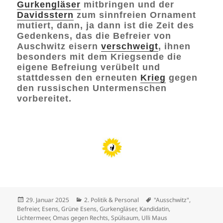
Gurkengläser
mitbringen und der
Davidsstern
zum sinnfreien Ornament
mutiert, dann, ja dann ist die Zeit des
Gedenkens, das die Befreier von
Auschwitz eisern
verschweigt
, ihnen
besonders mit dem Kriegsende die
eigene Befreiung verübelt und
stattdessen den erneuten
Krieg
gegen
den russischen Untermenschen
vorbereitet.
Veröffentlicht
Kategorien
Schlagwörter
29. Januar 2025
2. Politik & Personal
"Ausschwitz"
,
am
Befreier
,
Esens
,
Grüne Esens
,
Gurkengläser
,
Kandidatin
,
Lichtermeer
,
Omas gegen Rechts
,
Spülsaum
,
Ulli Maus