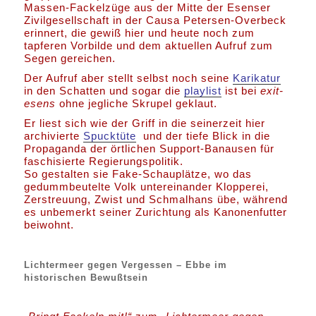
Massen-Fackelzüge aus der Mitte der Esenser
Zivilgesellschaft in der Causa Petersen-Overbeck
erinnert, die gewiß hier und heute noch zum
tapferen Vorbilde und dem aktuellen Aufruf zum
Segen gereichen.
Der Aufruf aber stellt selbst noch seine
Karikatur
in den Schatten und sogar die
playlist
ist bei
exit-
esens
ohne jegliche Skrupel geklaut.
Er liest sich wie der Griff in die seinerzeit hier
archivierte
Spucktüte
und der tiefe Blick in die
Propaganda der örtlichen Support-Banausen für
faschisierte Regierungspolitik.
So gestalten sie Fake-Schauplätze, wo das
gedummbeutelte Volk untereinander Klopperei,
Zerstreuung, Zwist und Schmalhans übe, während
es unbemerkt seiner Zurichtung als Kanonenfutter
beiwohnt.
Lichtermeer gegen Vergessen – Ebbe im
historischen Bewußtsein