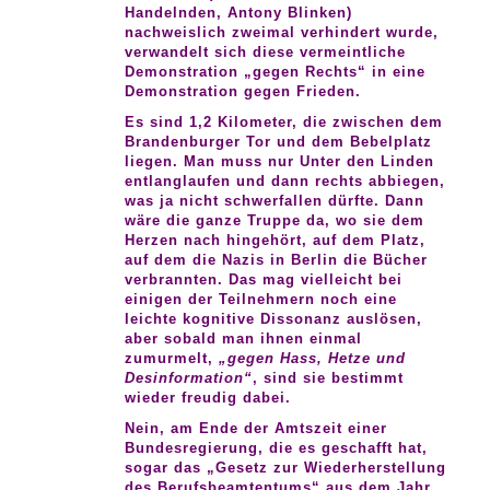
Handelnden, Antony Blinken)
nachweislich zweimal verhindert wurde,
verwandelt sich diese vermeintliche
Demonstration „gegen Rechts“ in eine
Demonstration gegen Frieden.
Es sind 1,2 Kilometer, die zwischen dem
Brandenburger Tor und dem Bebelplatz
liegen. Man muss nur Unter den Linden
entlanglaufen und dann rechts abbiegen,
was ja nicht schwerfallen dürfte. Dann
wäre die ganze Truppe da, wo sie dem
Herzen nach hingehört, auf dem Platz,
auf dem die Nazis in Berlin die Bücher
verbrannten. Das mag vielleicht bei
einigen der Teilnehmern noch eine
leichte kognitive Dissonanz auslösen,
aber sobald man ihnen einmal
zumurmelt,
„gegen Hass, Hetze und
Desinformation“
, sind sie bestimmt
wieder freudig dabei.
Nein, am Ende der Amtszeit einer
Bundesregierung, die es geschafft hat,
sogar das „Gesetz zur Wiederherstellung
des Berufsbeamtentums“ aus dem Jahr