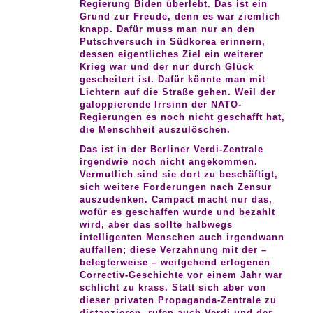
Regierung Biden überlebt. Das ist ein
Grund zur Freude, denn es war ziemlich
knapp. Dafür muss man nur an den
Putschversuch in Südkorea erinnern,
dessen eigentliches Ziel ein weiterer
Krieg war und der nur durch Glück
gescheitert ist. Dafür könnte man mit
Lichtern auf die Straße gehen. Weil der
galoppierende Irrsinn der NATO-
Regierungen es noch nicht geschafft hat,
die Menschheit auszulöschen.
Das ist in der Berliner Verdi-Zentrale
irgendwie noch nicht angekommen.
Vermutlich sind sie dort zu beschäftigt,
sich weitere Forderungen nach Zensur
auszudenken. Campact macht nur das,
wofür es geschaffen wurde und bezahlt
wird, aber das sollte halbwegs
intelligenten Menschen auch irgendwann
auffallen; diese Verzahnung mit der –
belegterweise – weitgehend erlogenen
Correctiv-Geschichte vor einem Jahr war
schlicht zu krass. Statt sich aber von
dieser privaten Propaganda-Zentrale zu
distanzieren, rufen auch Verdi und der