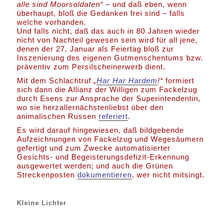
alle sind Moorsoldaten“ –
und daß eben, wenn
überhaupt, bloß die Gedanken frei sind – falls
welche vorhanden.
Und falls nicht, daß das auch in 80 Jahren wieder
nicht von Nachteil gewesen sein wird für all jene,
denen der 27. Januar als Feiertag bloß zur
Inszenierung des eigenen Gutmenschentums bzw.
präventiv zum Persilscheinerwerb dient.
Mit dem Schlachtruf
„
Har Har Hardem
!“
formiert
sich dann die Allianz der Willigen zum Fackelzug
durch Esens zur Ansprache der Superintendentin,
wo sie herzallernächstenliebst über den
animalischen Russen
referiert
.
Es wird darauf hingewiesen, daß bildgebende
Aufzeichnungen von Fackelzug und Wegesäumern
gefertigt und zum Zwecke automatisierter
Gesichts- und Begeisterungsdefizit-Erkennung
ausgewertet werden; und auch die Grünen
Streckenposten
dokumentieren
, wer nicht mitsingt.
Kleine Lichter