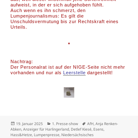
aufweist, in der er sich aufgehoben fühlt.
Auch wenn es ihn schmerzt, den
Lumpenjournalismus: Es gilt die
Unschuldsvermutung bis zur Rechtskraft eines
Urteils.
*
Nachtrag:
Der Personalrat ist auf der NIGE-Seite nicht mehr
vorhanden und nur als
Leerstelle
dargestellt!
Veröffentlicht
Kategorien
Schlagwörter
19. Januar 2025
1. Presse-show
AfH
,
Anja Renken-
am
Abken
,
Anzeiger für Harlingerland
,
Detlef Kiesé
,
Esens
,
Hass&Hetze
,
Lumpenpresse
,
Niedersächsisches