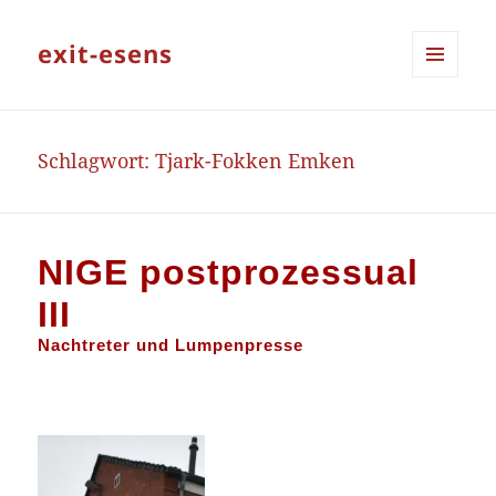
exit-esens
MENÜ
UND
WIDGETS
Schlagwort:
Tjark-Fokken Emken
NIGE postprozessual
III
Nachtreter und Lumpenpresse