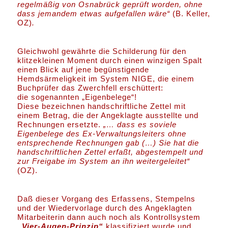
regelmäßig von Osnabrück geprüft worden, ohne
dass jemandem etwas aufgefallen wäre“
(B. Keller,
OZ)
.
Gleichwohl gewährte die Schilderung für den
klitzekleinen Moment durch einen winzigen Spalt
einen Blick auf jene begünstigende
Hemdsärmeligkeit im System NIGE, die einem
Buchprüfer das Zwerchfell erschüttert:
die sogenannten „Eigenbelege“!
Diese bezeichnen handschriftliche Zettel mit
einem Betrag, die der Angeklagte ausstellte und
Rechnungen ersetzte.
„… dass es soviele
Eigenbelege des Ex-Verwaltungsleiters ohne
entsprechende Rechnungen gab (…) Sie hat die
handschriftlichen Zettel erfaßt, abgestempelt und
zur Freigabe im System an ihn weitergeleitet“
(OZ).
Daß dieser Vorgang des Erfassens, Stempelns
und der Wiedervorlage durch des Angeklagten
Mitarbeiterin dann auch noch als Kontrollsystem
„
Vier-Augen-Prinzip“
klassifiziert wurde und