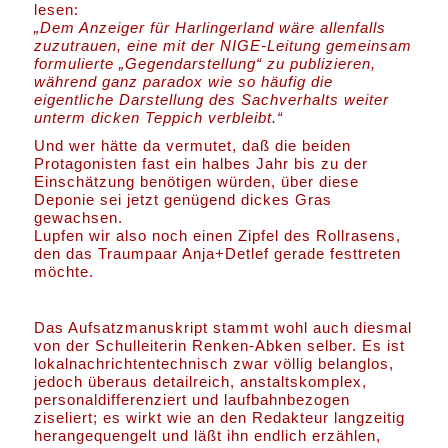
lesen:
„Dem Anzeiger für Harlingerland wäre allenfalls
zuzutrauen, eine mit der NIGE-Leitung gemeinsam
formulierte
„Gegendarstellung“
zu publizieren,
während ganz paradox wie so häufig die
eigentliche Darstellung des Sachverhalts weiter
unterm dicken Teppich verbleibt.“
Und wer hätte da vermutet, daß die beiden
Protagonisten fast ein halbes Jahr bis zu der
Einschätzung benötigen würden, über diese
Deponie sei jetzt genügend dickes Gras
gewachsen.
Lupfen wir also noch einen Zipfel des Rollrasens,
den das Traumpaar Anja+Detlef gerade festtreten
möchte.
Das Aufsatzmanuskript stammt wohl auch diesmal
von der Schulleiterin Renken-Abken selber. Es ist
lokalnachrichtentechnisch zwar völlig belanglos,
jedoch überaus detailreich, anstaltskomplex,
personaldifferenziert und laufbahnbezogen
ziseliert; es wirkt wie an den Redakteur langzeitig
herangequengelt und läßt ihn endlich erzählen,