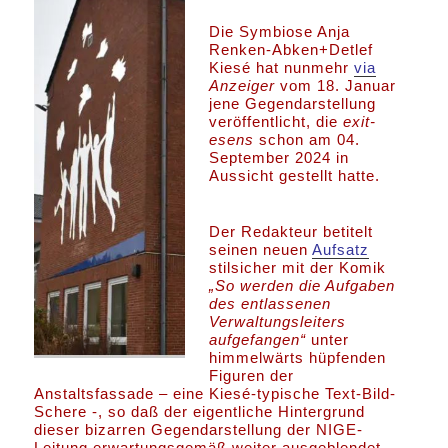
Die Symbiose Anja
Renken-Abken+Detlef
Kiesé hat nunmehr
via
Anzeiger
vom 18. Januar
jene Gegendarstellung
veröffentlicht, die
exit-
esens
schon am 04.
September 2024 in
Aussicht gestellt hatte.
Der Redakteur betitelt
seinen neuen
Aufsatz
stilsicher mit der Komik
„So werden die Aufgaben
des entlassenen
Verwaltungsleiters
aufgefangen“
unter
himmelwärts hüpfenden
Figuren der
Anstaltsfassade – eine Kiesé-typische Text-Bild-
Schere -, so daß der eigentliche Hintergrund
dieser bizarren Gegendarstellung der NIGE-
Leitung erwartungsgemäß weiter ausgeblendet