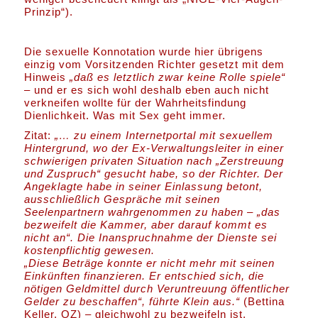
Prinzip“).
Die sexuelle Konnotation wurde hier übrigens
einzig vom Vorsitzenden Richter gesetzt mit dem
Hinweis
„daß es letztlich zwar keine Rolle spiele“
– und er es sich wohl deshalb eben auch nicht
verkneifen wollte für der Wahrheitsfindung
Dienlichkeit. Was mit Sex geht immer.
Zitat:
„… zu einem Internetportal mit sexuellem
Hintergrund, wo der Ex-Verwaltungsleiter in einer
schwierigen privaten Situation nach „Zerstreuung
und Zuspruch“ gesucht habe, so der Richter. Der
Angeklagte habe in seiner Einlassung betont,
ausschließlich Gespräche mit seinen
Seelenpartnern wahrgenommen zu haben – „das
bezweifelt die Kammer, aber darauf kommt es
nicht an“. Die Inanspruchnahme der Dienste sei
kostenpflichtig gewesen.
„Diese Beträge konnte er nicht mehr mit seinen
Einkünften finanzieren. Er entschied sich, die
nötigen Geldmittel durch Veruntreuung öffentlicher
Gelder zu beschaffen“, führte Klein aus.“
(Bettina
Keller, OZ) – gleichwohl zu bezweifeln ist,