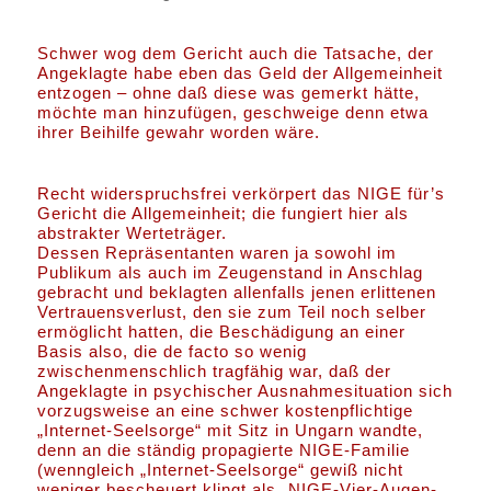
Schwer wog dem Gericht auch die Tatsache, der
Angeklagte habe eben das Geld der Allgemeinheit
entzogen – ohne daß diese was gemerkt hätte,
möchte man hinzufügen, geschweige denn etwa
ihrer Beihilfe gewahr worden wäre.
Recht widerspruchsfrei verkörpert das NIGE für’s
Gericht die Allgemeinheit; die fungiert hier als
abstrakter Werteträger.
Dessen Repräsentanten waren ja sowohl im
Publikum als auch im Zeugenstand in Anschlag
gebracht und beklagten allenfalls jenen erlittenen
Vertrauensverlust, den sie zum Teil noch selber
ermöglicht hatten, die Beschädigung an einer
Basis also, die de facto so wenig
zwischenmenschlich tragfähig war, daß der
Angeklagte in psychischer Ausnahmesituation sich
vorzugsweise an eine schwer kostenpflichtige
„Internet-Seelsorge“ mit Sitz in Ungarn wandte,
denn an die ständig propagierte NIGE-Familie
(wenngleich „Internet-Seelsorge“ gewiß nicht
weniger bescheuert klingt als „NIGE-Vier-Augen-