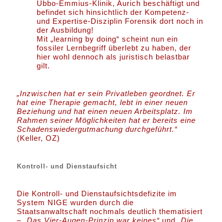
Ubbo-Emmius-Klinik, Aurich beschäftigt und
befindet sich hinsichtlich der Kompetenz-
und Expertise-Disziplin Forensik dort noch in
der Ausbildung!
Mit „learning by doing“ scheint nun ein
fossiler Lernbegriff überlebt zu haben, der
hier wohl dennoch als juristisch belastbar
gilt.
„Inzwischen hat er sein Privatleben geordnet. Er
hat eine Therapie gemacht, lebt in einer neuen
Beziehung und hat einen neuen Arbeitsplatz. Im
Rahmen seiner Möglichkeiten hat er bereits eine
Schadenswiedergutmachung durchgeführt.“
(Keller, OZ)
Kontroll- und Dienstaufsicht
Die Kontroll- und Dienstaufsichtsdefizite im
System NIGE wurden durch die
Staatsanwaltschaft nochmals deutlich thematisiert
–
„Das Vier-Augen-Prinzip war keines“
und
„Die