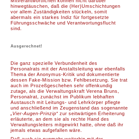
Mitverantwortlichen können nicht darüber
hinwegtäuschen, daß die (Her)Umschichtungen
vor allem Zuständigkeiten stückeln, somit
abermals ein starkes Indiz für fortgesetzte
Führungsschwäche und Verantwortungsflucht
sind.
Ausgerechnet!
Die ganz spezielle Verbundenheit des
Personalrats mit der Anstaltsleitung war ebenfalls
Thema der Anonymus-Kritik und dokumentierte
dessen Fake-Mission bzw. Fehlbesetzung. Sie trat
auch im Prozeßgeschehen sehr offenkundig
zutage, als die Verwaltungskraft Verena Bruns,
Personalrat, zunächst im Publikum lebhaften
Austausch mit Leitungs- und Lehrkörper pflegte
und anschließend im Zeugenstand das sogenannte
„Vier-Augen-Prinzip“
zur seitwärtigen Erheiterung
erläuterte, an dem sie als rechte Hand des
Verwaltungsleiters mitgewirkt hatte, ohne daß ihr
jemals etwas aufgefallen wäre.
Daß auch sie nunmehr weiterhin mit der