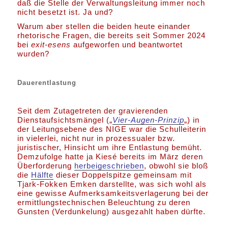
daß die Stelle der Verwaltungsleitung immer noch
nicht besetzt ist. Ja und?
Warum aber stellen die beiden heute einander
rhetorische Fragen, die bereits seit Sommer 2024
bei
exit-esens
aufgeworfen und beantwortet
wurden?
Dauerentlastung
Seit dem Zutagetreten der gravierenden
Dienstaufsichtsmängel („
Vier-Augen-Prinzip
„) in
der Leitungsebene des NIGE war die Schulleiterin
in vielerlei, nicht nur in prozessualer bzw.
juristischer, Hinsicht um ihre Entlastung bemüht.
Demzufolge hatte ja Kiesé bereits im März deren
Überforderung
herbeigeschrieben
, obwohl sie bloß
die
Hälfte
dieser Doppelspitze gemeinsam mit
Tjark-Fokken Emken darstellte, was sich wohl als
eine gewisse Aufmerksamkeitsverlagerung bei der
ermittlungstechnischen Beleuchtung zu deren
Gunsten (Verdunkelung) ausgezahlt haben dürfte.