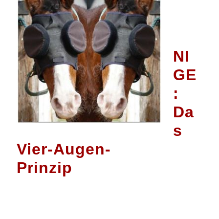
NI
GE
:
Da
s
Vier-Augen-
Prinzip