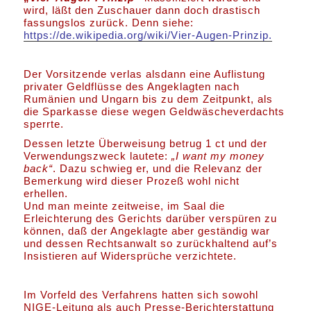
wird, läßt den Zuschauer dann doch drastisch
fassungslos zurück. Denn siehe:
https://de.wikipedia.org/wiki/Vier-Augen-Prinzip.
Der Vorsitzende verlas alsdann eine Auflistung
privater Geldflüsse des Angeklagten nach
Rumänien und Ungarn bis zu dem Zeitpunkt, als
die Sparkasse diese wegen Geldwäscheverdachts
sperrte.
Dessen letzte Überweisung betrug 1 ct und der
Verwendungszweck lautete:
„I want my money
back“
. Dazu schwieg er, und die Relevanz der
Bemerkung wird dieser Prozeß wohl nicht
erhellen.
Und man meinte zeitweise, im Saal die
Erleichterung des Gerichts darüber verspüren zu
können, daß der Angeklagte aber geständig war
und dessen Rechtsanwalt so zurückhaltend auf’s
Insistieren auf Widersprüche verzichtete.
Im Vorfeld des Verfahrens hatten sich sowohl
NIGE-Leitung als auch Presse-Berichterstattung