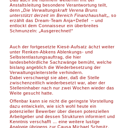
Anstaltsleitung besondere Verantwortung teilt,
denn
„Die Verwaltungskraft Verena Bruns
unterstützt derzeit im Bereich Finanzhaushalt
„, so
erzählt das Dream-Team Anja+Detlef – und
entlockt dem Connaisseur ein überbreites
Schmunzeln: „Ausgerechnet!“
Auch der fortgesetzte Kiesé-Aufsatz ächzt weiter
unter Renken-Abkens Ablenkungs- und
Selbstentlastungsauftrag, die hier
landesbehördliche Sachzwänge bemüht, welche
bislang angeblich die Wiederbesetzung der
Verwaltungsleiterstelle verhindern.
Dabei verschweigt sie aber, daß die Stelle
zwischenzeitlich wiederbesetzt war, aber der
Stelleninhaber nach nur zwei Wochen wieder das
Weite gesucht hatte.
Offenbar kann sie nicht die geringste Vorstellung
dazu entwickeln, wie sich wohl heute ein
potenzieller Bewerber über diesen potenziellen
Arbeitgeber und dessen Strukturen informiert und
Kenntnis verschafft … eine weitere lustige
Analogie übrigens zur Causa Michael Schmitz,