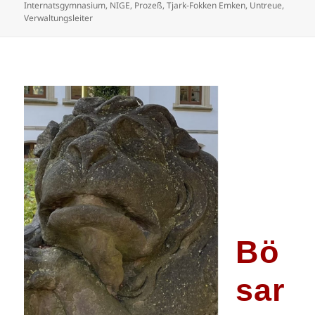
Internatsgymnasium
,
NIGE
,
Prozeß
,
Tjark-Fokken Emken
,
Untreue
,
Verwaltungsleiter
Bö
sar