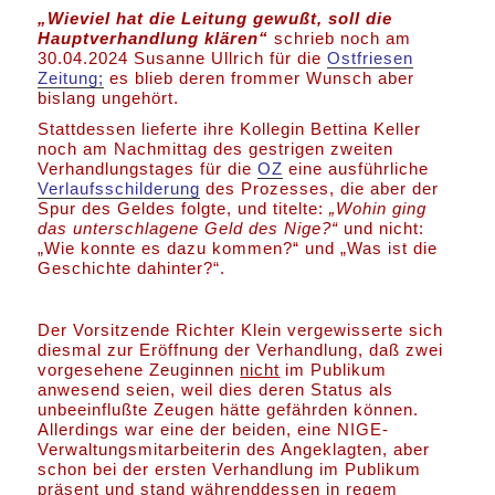
„Wieviel hat die Leitung gewußt, soll die
Hauptverhandlung klären“
schrieb noch am
30.04.2024 Susanne Ullrich für die
Ostfriesen
Zeitung;
es blieb deren frommer Wunsch aber
bislang ungehört.
Stattdessen lieferte ihre Kollegin Bettina Keller
noch am Nachmittag des gestrigen zweiten
Verhandlungstages für die
OZ
eine ausführliche
Verlaufsschilderung
des Prozesses, die aber der
Spur des Geldes folgte, und titelte:
„Wohin ging
das unterschlagene Geld des Nige?“
und nicht:
„Wie konnte es dazu kommen?“ und „Was ist die
Geschichte dahinter?“.
Der Vorsitzende Richter Klein vergewisserte sich
diesmal zur Eröffnung der Verhandlung, daß zwei
vorgesehene Zeuginnen
nicht
im Publikum
anwesend seien, weil dies deren Status als
unbeeinflußte Zeugen hätte gefährden können.
Allerdings war eine der beiden, eine NIGE-
Verwaltungsmitarbeiterin des Angeklagten, aber
schon bei der ersten Verhandlung im Publikum
präsent und stand währenddessen in regem