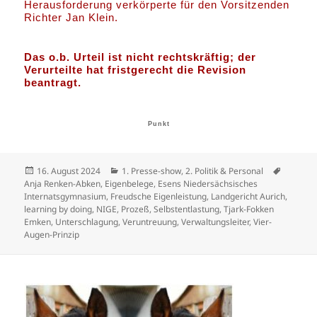
Herausforderung verkörperte für den Vorsitzenden
Richter Jan Klein.
Das o.b. Urteil ist nicht rechtskräftig; der
Verurteilte hat fristgerecht die Revision
beantragt.
Punkt
Veröffentlicht
Kategorien
Schlagw
16. August 2024
1. Presse-show
,
2. Politik & Personal
am
Anja Renken-Abken
,
Eigenbelege
,
Esens Niedersächsisches
Internatsgymnasium
,
Freudsche Eigenleistung
,
Landgericht Aurich
,
learning by doing
,
NIGE
,
Prozeß
,
Selbstentlastung
,
Tjark-Fokken
Emken
,
Unterschlagung
,
Veruntreuung
,
Verwaltungsleiter
,
Vier-
Augen-Prinzip