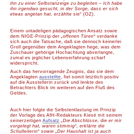
ihn zu einer Selbstanzeige zu begleiten – Ich habe
ihn irgendwo gesucht, in der Sorge, dass er sich
etwas angetan hat
, erzählte sie“ (OZ).
Einem untadeligen pädagogischen Ansatz sowie
dem NIGE-Prinzip der
„offenen Türen“
verdanke
sich auch die Tatsache, daß sie dennoch keinerlei
Groll gegenüber dem Angeklagten hege, was dem
Zuschauer gehörige Hochachtung abverlangte,
zumal es jeglicher Lebenserfahrung scharf
widerspricht.
Auch das hervorragende Zeugnis, das sie dem
Angeklagten
ausstellte
, fiel somit letztlich positiv
auf die Ausstellerin zurück und lenkte des
Betrachters Blick im weiteren auf den Fluß des
Geldes.
Auch hier folgte die Selbstentlastung im Prinzip
der Vorlage des AfH-Redakteurs Kiesé mit seinem
seinerzeitigen
Aufsatz
„Die Abschlüsse, die er mir
vorgelegt hat, waren stimmig“, erklärte die
Schulleiterin“ sowie „Der Haushalt ist ja auch