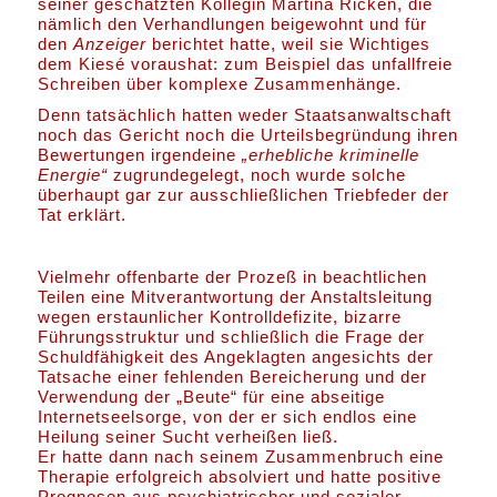
seiner geschätzten Kollegin Martina Ricken, die
nämlich den Verhandlungen beigewohnt und für
den
Anzeiger
berichtet hatte, weil sie Wichtiges
dem Kiesé voraushat: zum Beispiel das unfallfreie
Schreiben über komplexe Zusammenhänge.
Denn tatsächlich hatten weder Staatsanwaltschaft
noch das Gericht noch die Urteilsbegründung ihren
Bewertungen irgendeine
„erhebliche kriminelle
Energie“
zugrundegelegt, noch wurde solche
überhaupt gar zur ausschließlichen Triebfeder der
Tat erklärt.
Vielmehr offenbarte der Prozeß in beachtlichen
Teilen eine Mitverantwortung der Anstaltsleitung
wegen erstaunlicher Kontrolldefizite, bizarre
Führungsstruktur und schließlich die Frage der
Schuldfähigkeit des Angeklagten angesichts der
Tatsache einer fehlenden Bereicherung und der
Verwendung der „Beute“ für eine abseitige
Internetseelsorge, von der er sich endlos eine
Heilung seiner Sucht verheißen ließ.
Er hatte dann nach seinem Zusammenbruch eine
Therapie erfolgreich absolviert und hatte positive
Prognosen aus psychiatrischer und sozialer