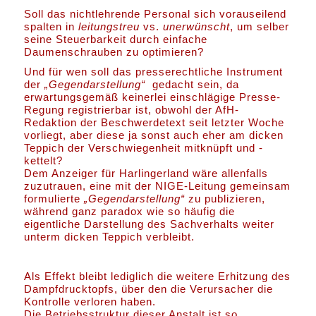
Soll das nichtlehrende Personal sich vorauseilend
spalten in
leitungstreu
vs.
unerwünscht
, um selber
seine Steuerbarkeit durch einfache
Daumenschrauben zu optimieren?
Und für wen soll das presserechtliche Instrument
der
„Gegendarstellung“
gedacht sein, da
erwartungsgemäß keinerlei einschlägige Presse-
Regung registrierbar ist, obwohl der AfH-
Redaktion der Beschwerdetext seit letzter Woche
vorliegt, aber diese ja sonst auch eher am dicken
Teppich der Verschwiegenheit mitknüpft und -
kettelt?
Dem Anzeiger für Harlingerland wäre allenfalls
zuzutrauen, eine mit der NIGE-Leitung gemeinsam
formulierte
„Gegendarstellung“
zu publizieren,
während ganz paradox wie so häufig die
eigentliche Darstellung des Sachverhalts weiter
unterm dicken Teppich verbleibt.
Als Effekt bleibt lediglich die weitere Erhitzung des
Dampfdrucktopfs, über den die Verursacher die
Kontrolle verloren haben.
Die Betriebsstruktur dieser Anstalt ist so