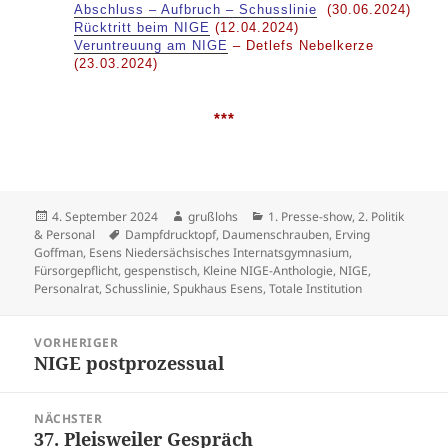
Abschluss – Aufbruch – Schusslinie
(30.06.2024)
Rücktritt beim NIGE
(12.04.2024)
Veruntreuung am NIGE
– Detlefs Nebelkerze
(23.03.2024)
***
Veröffentlicht
Autor
Kategorien
4. September 2024
grußlohs
1. Presse-show
,
2. Politik
am
Schlagwörter
& Personal
Dampfdrucktopf
,
Daumenschrauben
,
Erving
Goffman
,
Esens Niedersächsisches Internatsgymnasium
,
Fürsorgepflicht
,
gespenstisch
,
Kleine NIGE-Anthologie
,
NIGE
,
Personalrat
,
Schusslinie
,
Spukhaus Esens
,
Totale Institution
Beitragsnavigation
VORHERIGER
NIGE postprozessual
Vorheriger
Beitrag:
NÄCHSTER
37. Pleisweiler Gespräch
Nächster