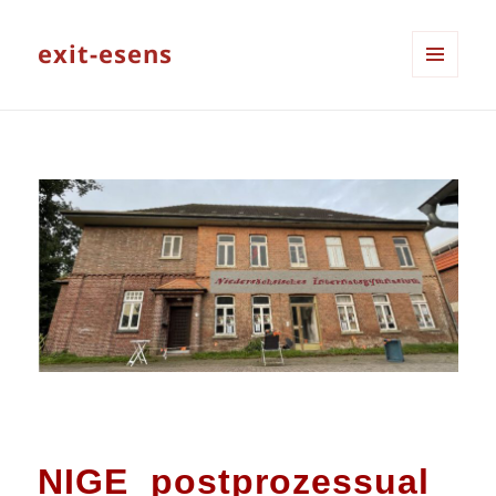
exit-esens
MENÜ
UND
WIDGETS
NIGE postprozessual