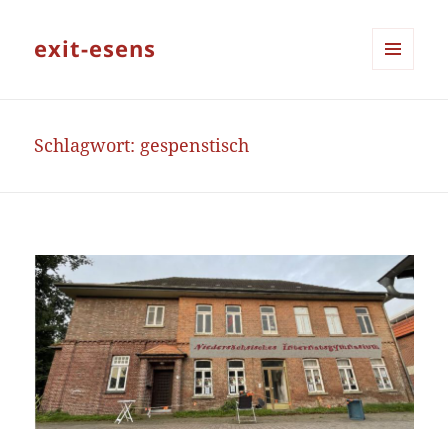
exit-esens
MENÜ
UND
WIDGETS
Schlagwort:
gespenstisch