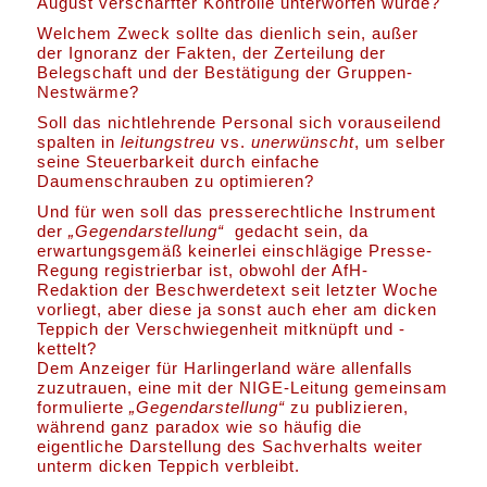
August verschärfter Kontrolle unterworfen wurde?
Welchem Zweck sollte das dienlich sein, außer
der Ignoranz der Fakten, der Zerteilung der
Belegschaft und der Bestätigung der Gruppen-
Nestwärme?
Soll das nichtlehrende Personal sich vorauseilend
spalten in
leitungstreu
vs.
unerwünscht
, um selber
seine Steuerbarkeit durch einfache
Daumenschrauben zu optimieren?
Und für wen soll das presserechtliche Instrument
der
„Gegendarstellung“
gedacht sein, da
erwartungsgemäß keinerlei einschlägige Presse-
Regung registrierbar ist, obwohl der AfH-
Redaktion der Beschwerdetext seit letzter Woche
vorliegt, aber diese ja sonst auch eher am dicken
Teppich der Verschwiegenheit mitknüpft und -
kettelt?
Dem Anzeiger für Harlingerland wäre allenfalls
zuzutrauen, eine mit der NIGE-Leitung gemeinsam
formulierte
„Gegendarstellung“
zu publizieren,
während ganz paradox wie so häufig die
eigentliche Darstellung des Sachverhalts weiter
unterm dicken Teppich verbleibt.