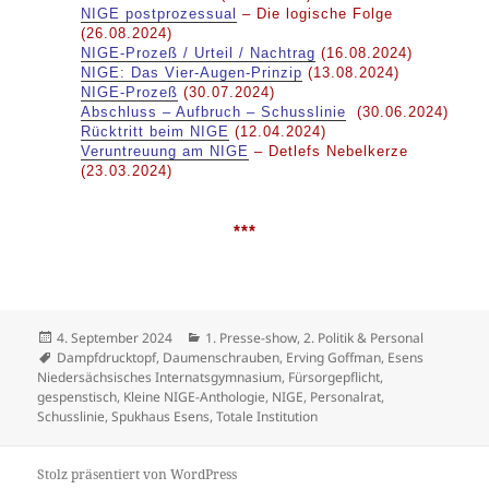
NIGE postprozessual
– Die logische Folge
(26.08.2024)
NIGE-Prozeß / Urteil / Nachtrag
(16.08.2024)
NIGE: Das Vier-Augen-Prinzip
(13.08.2024)
NIGE-Prozeß
(30.07.2024)
Abschluss – Aufbruch – Schusslinie
(30.06.2024)
Rücktritt beim NIGE
(12.04.2024)
Veruntreuung am NIGE
– Detlefs Nebelkerze
(23.03.2024)
***
Veröffentlicht
Kategorien
4. September 2024
1. Presse-show
,
2. Politik & Personal
am
Schlagwörter
Dampfdrucktopf
,
Daumenschrauben
,
Erving Goffman
,
Esens
Niedersächsisches Internatsgymnasium
,
Fürsorgepflicht
,
gespenstisch
,
Kleine NIGE-Anthologie
,
NIGE
,
Personalrat
,
Schusslinie
,
Spukhaus Esens
,
Totale Institution
Stolz präsentiert von WordPress