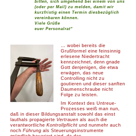
bitten, sich umgehend bei einem von uns
(oder per Mail) zu melden, damit wir
kurzfristig einen Termin diesbezüglich
vereinbaren können.
Viele Grüße
euer Personalrat“
… wobei bereits die
Grußformel eine feinsinnig
erlesene Niedertracht
kennzeichnet, denn gnade
Gott denjenigen, die etwa
erwägen, das neue
Controlling nicht zu
goutieren und dieser sanften
Daumenschraube nicht
Folge zu leisten.
Im Kontext des Untreue-
Prozesses weiß man nun,
daß in dieser Bildungsanstalt sowohl das einst
lauthals propagierte
Vertrauen
als auch die
verantwortliche
Kontrollpflicht
und nunmehr auch
noch
Führung
als Steuerungsinstrumente
gründlich havariert sind, da das