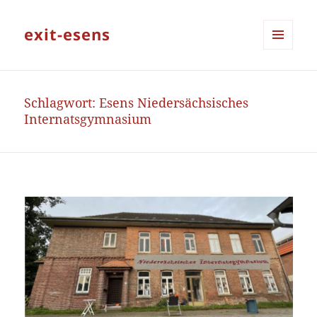
exit-esens
MENÜ
UND
WIDGETS
Schlagwort:
Esens Niedersächsisches
Internatsgymnasium