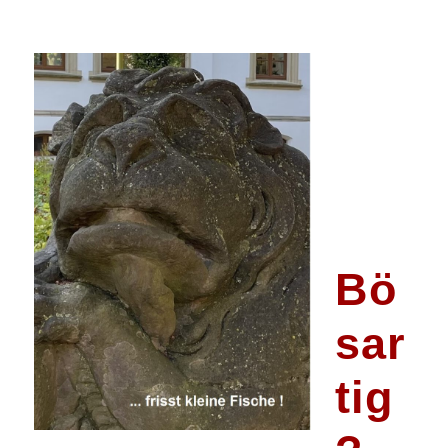
Bö
sar
tig