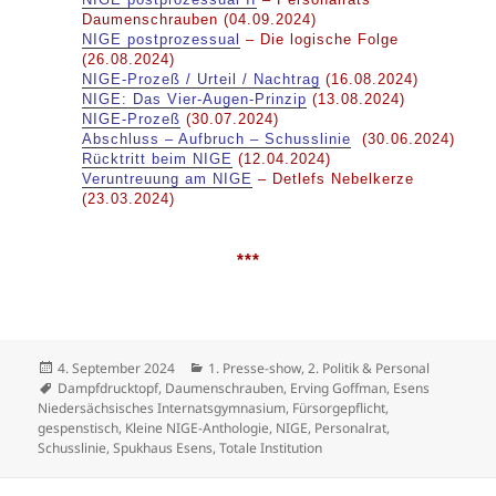
Daumenschrauben (04.09.2024)
NIGE postprozessual
– Die logische Folge
(26.08.2024)
NIGE-Prozeß / Urteil / Nachtrag
(16.08.2024)
NIGE: Das Vier-Augen-Prinzip
(13.08.2024)
NIGE-Prozeß
(30.07.2024)
Abschluss – Aufbruch – Schusslinie
(30.06.2024)
Rücktritt beim NIGE
(12.04.2024)
Veruntreuung am NIGE
– Detlefs Nebelkerze
(23.03.2024)
***
Veröffentlicht
Kategorien
4. September 2024
1. Presse-show
,
2. Politik & Personal
am
Schlagwörter
Dampfdrucktopf
,
Daumenschrauben
,
Erving Goffman
,
Esens
Niedersächsisches Internatsgymnasium
,
Fürsorgepflicht
,
gespenstisch
,
Kleine NIGE-Anthologie
,
NIGE
,
Personalrat
,
Schusslinie
,
Spukhaus Esens
,
Totale Institution