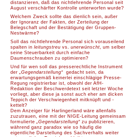
distanzieren, daß das nichtlehrende Personal seit
August verschärfter Kontrolle unterworfen wurde?
Welchem Zweck sollte das dienlich sein, außer
der Ignoranz der Fakten, der Zerteilung der
Belegschaft und der Bestätigung der Gruppen-
Nestwärme?
Soll das nichtlehrende Personal sich vorauseilend
spalten in
leitungstreu
vs.
unerwünscht
, um selber
seine Steuerbarkeit durch einfache
Daumenschrauben zu optimieren?
Und für wen soll das presserechtliche Instrument
der
„Gegendarstellung“
gedacht sein, da
erwartungsgemäß keinerlei einschlägige Presse-
Regung registrierbar ist, obwohl der AfH-
Redaktion der Beschwerdetext seit letzter Woche
vorliegt, aber diese ja sonst auch eher am dicken
Teppich der Verschwiegenheit mitknüpft und -
kettelt?
Dem Anzeiger für Harlingerland wäre allenfalls
zuzutrauen, eine mit der NIGE-Leitung gemeinsam
formulierte
„Gegendarstellung“
zu publizieren,
während ganz paradox wie so häufig die
eigentliche Darstellung des Sachverhalts weiter