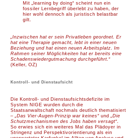
Mit „learning by doing“ scheint nun ein
fossiler Lernbegriff überlebt zu haben, der
hier wohl dennoch als juristisch belastbar
gilt.
„Inzwischen hat er sein Privatleben geordnet. Er
hat eine Therapie gemacht, lebt in einer neuen
Beziehung und hat einen neuen Arbeitsplatz. Im
Rahmen seiner Möglichkeiten hat er bereits eine
Schadenswiedergutmachung durchgeführt.“
(Keller, OZ)
Kontroll- und Dienstaufsicht
Die Kontroll- und Dienstaufsichtsdefizite im
System NIGE wurden durch die
Staatsanwaltschaft nochmals deutlich thematisiert
–
„Das Vier-Augen-Prinzip war keines“
und
„Die
Schutzmechanismen des Jobs haben versagt“
.
So erwies sich ein weiteres Mal das Plädoyer in
Stringenz und Perspektivorientierung als ein
unerwarteter Karfunkel im Alltag von Analyse und