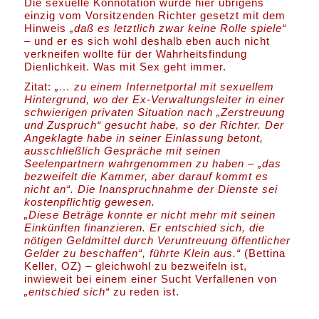
Die sexuelle Konnotation wurde hier übrigens
einzig vom Vorsitzenden Richter gesetzt mit dem
Hinweis
„daß es letztlich zwar keine Rolle spiele“
– und er es sich wohl deshalb eben auch nicht
verkneifen wollte für der Wahrheitsfindung
Dienlichkeit. Was mit Sex geht immer.
Zitat:
„… zu einem Internetportal mit sexuellem
Hintergrund, wo der Ex-Verwaltungsleiter in einer
schwierigen privaten Situation nach „Zerstreuung
und Zuspruch“ gesucht habe, so der Richter. Der
Angeklagte habe in seiner Einlassung betont,
ausschließlich Gespräche mit seinen
Seelenpartnern wahrgenommen zu haben – „das
bezweifelt die Kammer, aber darauf kommt es
nicht an“. Die Inanspruchnahme der Dienste sei
kostenpflichtig gewesen.
„Diese Beträge konnte er nicht mehr mit seinen
Einkünften finanzieren. Er entschied sich, die
nötigen Geldmittel durch Veruntreuung öffentlicher
Gelder zu beschaffen“, führte Klein aus.“
(Bettina
Keller, OZ) – gleichwohl zu bezweifeln ist,
inwieweit bei einem einer Sucht Verfallenen von
„entschied sich“
zu reden ist.