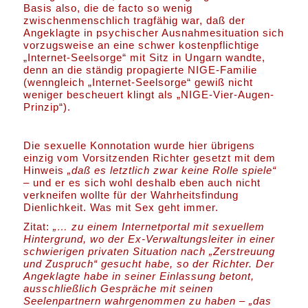
Basis also, die de facto so wenig
zwischenmenschlich tragfähig war, daß der
Angeklagte in psychischer Ausnahmesituation sich
vorzugsweise an eine schwer kostenpflichtige
„Internet-Seelsorge“ mit Sitz in Ungarn wandte,
denn an die ständig propagierte NIGE-Familie
(wenngleich „Internet-Seelsorge“ gewiß nicht
weniger bescheuert klingt als „NIGE-Vier-Augen-
Prinzip“).
Die sexuelle Konnotation wurde hier übrigens
einzig vom Vorsitzenden Richter gesetzt mit dem
Hinweis
„daß es letztlich zwar keine Rolle spiele“
– und er es sich wohl deshalb eben auch nicht
verkneifen wollte für der Wahrheitsfindung
Dienlichkeit. Was mit Sex geht immer.
Zitat:
„… zu einem Internetportal mit sexuellem
Hintergrund, wo der Ex-Verwaltungsleiter in einer
schwierigen privaten Situation nach „Zerstreuung
und Zuspruch“ gesucht habe, so der Richter. Der
Angeklagte habe in seiner Einlassung betont,
ausschließlich Gespräche mit seinen
Seelenpartnern wahrgenommen zu haben – „das