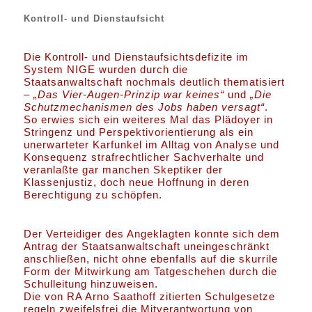
Kontroll- und Dienstaufsicht
Die Kontroll- und Dienstaufsichtsdefizite im
System NIGE wurden durch die
Staatsanwaltschaft nochmals deutlich thematisiert
–
„Das Vier-Augen-Prinzip war keines“
und
„Die
Schutzmechanismen des Jobs haben versagt“
.
So erwies sich ein weiteres Mal das Plädoyer in
Stringenz und Perspektivorientierung als ein
unerwarteter Karfunkel im Alltag von Analyse und
Konsequenz strafrechtlicher Sachverhalte und
veranlaßte gar manchen Skeptiker der
Klassenjustiz, doch neue Hoffnung in deren
Berechtigung zu schöpfen.
Der Verteidiger des Angeklagten konnte sich dem
Antrag der Staatsanwaltschaft uneingeschränkt
anschließen, nicht ohne ebenfalls auf die skurrile
Form der Mitwirkung am Tatgeschehen durch die
Schulleitung hinzuweisen.
Die von RA Arno Saathoff zitierten Schulgesetze
regeln zweifelsfrei die Mitverantwortung von