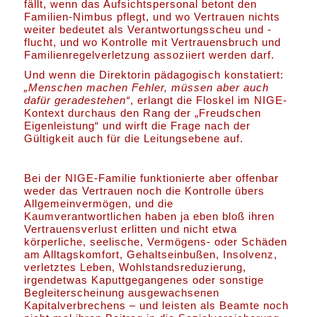
fällt, wenn das Aufsichtspersonal betont den
Familien-Nimbus pflegt, und wo Vertrauen nichts
weiter bedeutet als Verantwortungsscheu und -
flucht, und wo Kontrolle mit Vertrauensbruch und
Familienregelverletzung assoziiert werden darf.
Und wenn die Direktorin pädagogisch konstatiert:
„Menschen machen Fehler, müssen aber auch
dafür geradestehen“
, erlangt die Floskel im NIGE-
Kontext durchaus den Rang der „Freudschen
Eigenleistung“ und wirft die Frage nach der
Gültigkeit auch für die Leitungsebene auf.
Bei der NIGE-Familie funktionierte aber offenbar
weder das Vertrauen noch die Kontrolle übers
Allgemeinvermögen, und die
Kaumverantwortlichen haben ja eben bloß ihren
Vertrauensverlust erlitten und nicht etwa
körperliche, seelische, Vermögens- oder Schäden
am Alltagskomfort, Gehaltseinbußen, Insolvenz,
verletztes Leben, Wohlstandsreduzierung,
irgendetwas Kaputtgegangenes oder sonstige
Begleiterscheinung ausgewachsenen
Kapitalverbrechens – und leisten als Beamte noch