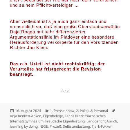
und seinem Pflichtverteidiger …
Aber vielleicht ist’s ja auch ganz einfach und
menschlich so, daß eine große Oberstaatsanwältin
Daja Rogga mit sehr differenzierter
Argumentationslinie im Plädoyer eine besondere
Herausforderung verkörperte für den Vorsitzenden
Richter Jan Klein.
Das o.b. Urteil ist nicht rechtskräftig; der
Verurteilte hat fristgerecht die Revision
beantragt.
Punkt
Veröffentlicht
Kategorien
Schlagw
16. August 2024
1. Presse-show
,
2. Politik & Personal
am
Anja Renken-Abken
,
Eigenbelege
,
Esens Niedersächsisches
Internatsgymnasium
,
Freudsche Eigenleistung
,
Landgericht Aurich
,
learning by doing
,
NIGE
,
Prozeß
,
Selbstentlastung
,
Tjark-Fokken