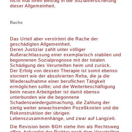
nicht mal ihren Beitrag in die Sozialversicherung
dieser Allgemeinheit.
Rache
Das Urteil aber verströmt die Rache der
geschädigten Allgemeinheit.
Deren Justiziar zahlt unter völliger
Außerachtlassung einer exemplarisch stabilen und
begonnenen Sozialprognose mit der totalen
Schädigung des Verurteilten heim und zurück.
Der Erfolg von dessen Therapie ist somit ebenso
storniert wie der absolvierten Reha, die ja die
Wiederaufnahme einer beruflichen Tätigkeit
ermöglichen sollte; und die Weiterbeschäftigung
beim neuen Arbeitgeber ist damit ebenso
unterbunden wie die begonnene
Schadenswiedergutmachung, die Zahlung der
stetig weiter anwachsenden Pozeßkosten und die
Rekonstruktion der übrigen
Lebenszusammenhänge, und zwar auf Langzeit.
Die Revision beim BGH stehe ihm als Rechtsweg
offen, bekundet der Richter noch dem Verurteilten