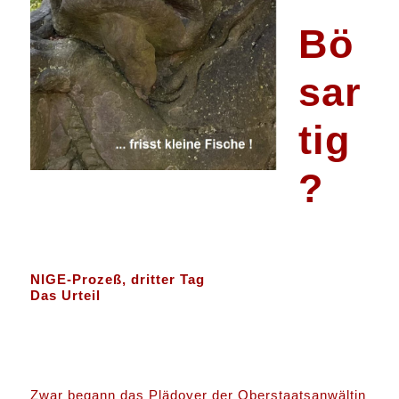
Bö
sar
tig
?
NIGE-Prozeß, dritter Tag
Das Urteil
Zwar begann das Plädoyer der Oberstaatsanwältin