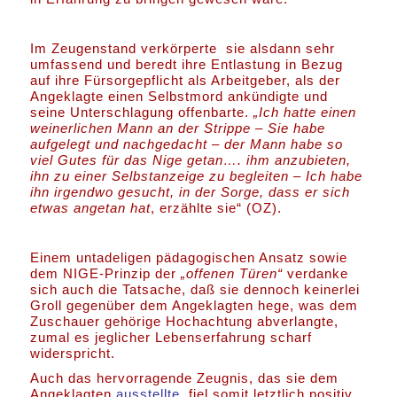
Im Zeugenstand verkörperte sie alsdann sehr
umfassend und beredt ihre Entlastung in Bezug
auf ihre Fürsorgepflicht als Arbeitgeber, als der
Angeklagte einen Selbstmord ankündigte und
seine Unterschlagung offenbarte.
„Ich hatte einen
weinerlichen Mann an der Strippe – Sie habe
aufgelegt und nachgedacht – der Mann habe so
viel Gutes für das Nige getan…. ihm anzubieten,
ihn zu einer Selbstanzeige zu begleiten – Ich habe
ihn irgendwo gesucht, in der Sorge, dass er sich
etwas angetan hat
, erzählte sie“ (OZ).
Einem untadeligen pädagogischen Ansatz sowie
dem NIGE-Prinzip der
„offenen Türen“
verdanke
sich auch die Tatsache, daß sie dennoch keinerlei
Groll gegenüber dem Angeklagten hege, was dem
Zuschauer gehörige Hochachtung abverlangte,
zumal es jeglicher Lebenserfahrung scharf
widerspricht.
Auch das hervorragende Zeugnis, das sie dem
Angeklagten
ausstellte
, fiel somit letztlich positiv