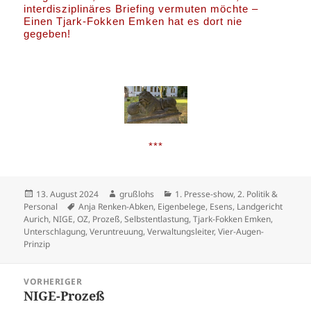
interdisziplinäres Briefing vermuten möchte –
Einen Tjark-Fokken Emken hat es dort nie
gegeben!
***
Veröffentlicht
Autor
Kategorien
13. August 2024
grußlohs
1. Presse-show
,
2. Politik &
am
Schlagwörter
Personal
Anja Renken-Abken
,
Eigenbelege
,
Esens
,
Landgericht
Aurich
,
NIGE
,
OZ
,
Prozeß
,
Selbstentlastung
,
Tjark-Fokken Emken
,
Unterschlagung
,
Veruntreuung
,
Verwaltungsleiter
,
Vier-Augen-
Prinzip
Beitragsnavigation
VORHERIGER
NIGE-Prozeß
Vorheriger