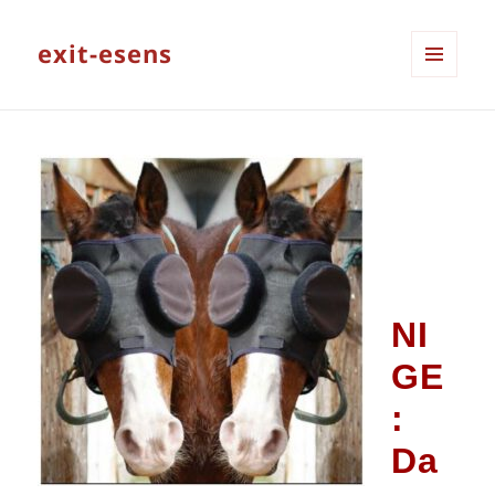
exit-esens
MENÜ
UND
WIDGETS
NI
GE
:
Da