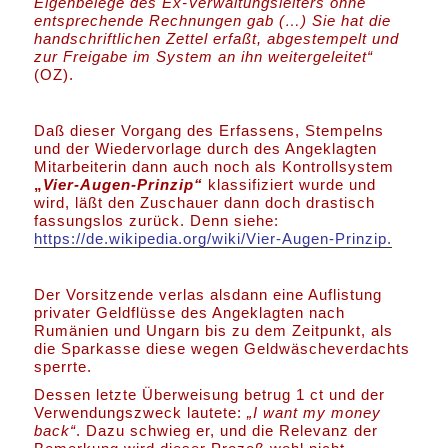
Eigenbelege des Ex-Verwaltungsleiters ohne
entsprechende Rechnungen gab (…) Sie hat die
handschriftlichen Zettel erfaßt, abgestempelt und
zur Freigabe im System an ihn weitergeleitet“
(OZ).
Daß dieser Vorgang des Erfassens, Stempelns
und der Wiedervorlage durch des Angeklagten
Mitarbeiterin dann auch noch als Kontrollsystem
„
Vier-Augen-Prinzip“
klassifiziert wurde und
wird, läßt den Zuschauer dann doch drastisch
fassungslos zurück. Denn siehe:
https://de.wikipedia.org/wiki/Vier-Augen-Prinzip.
Der Vorsitzende verlas alsdann eine Auflistung
privater Geldflüsse des Angeklagten nach
Rumänien und Ungarn bis zu dem Zeitpunkt, als
die Sparkasse diese wegen Geldwäscheverdachts
sperrte.
Dessen letzte Überweisung betrug 1 ct und der
Verwendungszweck lautete:
„I want my money
back“
. Dazu schwieg er, und die Relevanz der