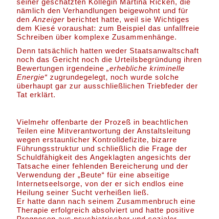
seiner geschätzten Kollegin Martina Ricken, die
nämlich den Verhandlungen beigewohnt und für
den
Anzeiger
berichtet hatte, weil sie Wichtiges
dem Kiesé voraushat: zum Beispiel das unfallfreie
Schreiben über komplexe Zusammenhänge.
Denn tatsächlich hatten weder Staatsanwaltschaft
noch das Gericht noch die Urteilsbegründung ihren
Bewertungen irgendeine
„erhebliche kriminelle
Energie“
zugrundegelegt, noch wurde solche
überhaupt gar zur ausschließlichen Triebfeder der
Tat erklärt.
Vielmehr offenbarte der Prozeß in beachtlichen
Teilen eine Mitverantwortung der Anstaltsleitung
wegen erstaunlicher Kontrolldefizite, bizarre
Führungsstruktur und schließlich die Frage der
Schuldfähigkeit des Angeklagten angesichts der
Tatsache einer fehlenden Bereicherung und der
Verwendung der „Beute“ für eine abseitige
Internetseelsorge, von der er sich endlos eine
Heilung seiner Sucht verheißen ließ.
Er hatte dann nach seinem Zusammenbruch eine
Therapie erfolgreich absolviert und hatte positive
Prognosen aus psychiatrischer und sozialer