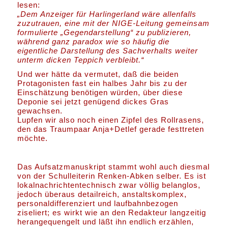
lesen:
„Dem Anzeiger für Harlingerland wäre allenfalls
zuzutrauen, eine mit der NIGE-Leitung gemeinsam
formulierte
„Gegendarstellung“
zu publizieren,
während ganz paradox wie so häufig die
eigentliche Darstellung des Sachverhalts weiter
unterm dicken Teppich verbleibt.“
Und wer hätte da vermutet, daß die beiden
Protagonisten fast ein halbes Jahr bis zu der
Einschätzung benötigen würden, über diese
Deponie sei jetzt genügend dickes Gras
gewachsen.
Lupfen wir also noch einen Zipfel des Rollrasens,
den das Traumpaar Anja+Detlef gerade festtreten
möchte.
Das Aufsatzmanuskript stammt wohl auch diesmal
von der Schulleiterin Renken-Abken selber. Es ist
lokalnachrichtentechnisch zwar völlig belanglos,
jedoch überaus detailreich, anstaltskomplex,
personaldifferenziert und laufbahnbezogen
ziseliert; es wirkt wie an den Redakteur langzeitig
herangequengelt und läßt ihn endlich erzählen,