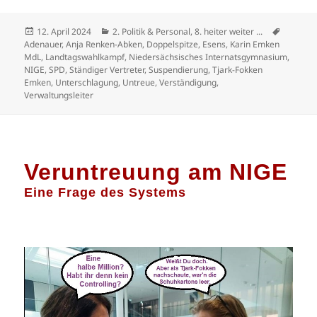
Veröffentlicht
Kategorien
Schlagw
12. April 2024
2. Politik & Personal
,
8. heiter weiter ...
am
Adenauer
,
Anja Renken-Abken
,
Doppelspitze
,
Esens
,
Karin Emken
MdL
,
Landtagswahlkampf
,
Niedersächsisches Internatsgymnasium
,
NIGE
,
SPD
,
Ständiger Vertreter
,
Suspendierung
,
Tjark-Fokken
Emken
,
Unterschlagung
,
Untreue
,
Verständigung
,
Verwaltungsleiter
Veruntreuung am NIGE
Eine Frage des Systems