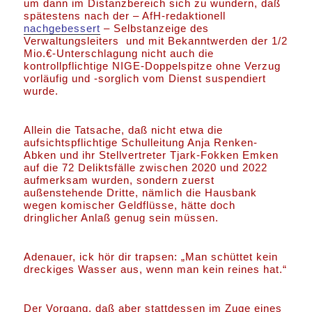
um dann im Distanzbereich sich zu wundern, daß
spätestens nach der – AfH-redaktionell
nachgebessert
– Selbstanzeige des
Verwaltungsleiters und mit Bekanntwerden der 1/2
Mio.€-Unterschlagung nicht auch die
kontrollpflichtige NIGE-Doppelspitze ohne Verzug
vorläufig und -sorglich vom Dienst suspendiert
wurde.
Allein die Tatsache, daß nicht etwa die
aufsichtspflichtige Schulleitung Anja Renken-
Abken und ihr Stellvertreter Tjark-Fokken Emken
auf die 72 Deliktsfälle zwischen 2020 und 2022
aufmerksam wurden, sondern zuerst
außenstehende Dritte, nämlich die Hausbank
wegen komischer Geldflüsse, hätte doch
dringlicher Anlaß genug sein müssen.
Adenauer, ick hör dir trapsen: „Man schüttet kein
dreckiges Wasser aus, wenn man kein reines hat.“
Der Vorgang, daß aber stattdessen im Zuge eines