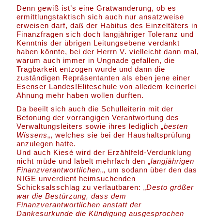
Denn gewiß ist’s eine Gratwanderung, ob es
ermittlungstaktisch sich auch nur ansatzweise
erweisen darf, daß der Habitus des Einzeltäters in
Finanzfragen sich doch langjähriger Toleranz und
Kenntnis der übrigen Leitungsebene verdankt
haben könnte, bei der Herrn V. vielleicht dann mal,
warum auch immer in Ungnade gefallen, die
Tragbarkeit entzogen wurde und dann die
zuständigen Repräsentanten als eben jene einer
Esenser Landes!Eliteschule von alledem keinerlei
Ahnung mehr haben wollen durften.
Da beeilt sich auch die Schulleiterin mit der
Betonung der vorrangigen Verantwortung des
Verwaltungsleiters sowie ihres lediglich „
besten
Wissens
„, welches sie bei der Haushaltsprüfung
anzulegen hatte.
Und auch Kiesé wird der Erzählfeld-Verdunklung
nicht müde und labelt mehrfach den „
langjährigen
Finanzverantwortlichen
„, um sodann über den das
NIGE unverdient heimsuchenden
Schicksalsschlag zu verlautbaren: „
Desto größer
war die Bestürzung, dass dem
Finanzverantwortlichen anstatt der
Dankesurkunde die Kündigung ausgesprochen