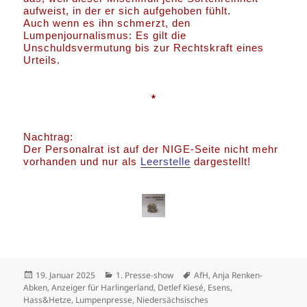
aufweist, in der er sich aufgehoben fühlt.
Auch wenn es ihn schmerzt, den
Lumpenjournalismus: Es gilt die
Unschuldsvermutung bis zur Rechtskraft eines
Urteils.
*
Nachtrag:
Der Personalrat ist auf der NIGE-Seite nicht mehr
vorhanden und nur als
Leerstelle
dargestellt!
Veröffentlicht
Kategorien
Schlagwörter
19. Januar 2025
1. Presse-show
AfH
,
Anja Renken-
am
Abken
,
Anzeiger für Harlingerland
,
Detlef Kiesé
,
Esens
,
Hass&Hetze
,
Lumpenpresse
,
Niedersächsisches