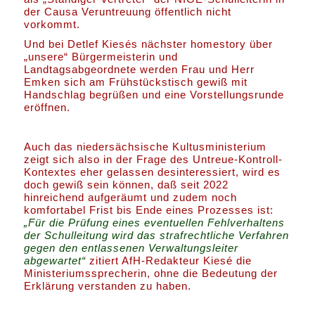
der Causa Veruntreuung öffentlich nicht
vorkommt.
Und bei Detlef Kiesés nächster homestory über
„unsere“ Bürgermeisterin und
Landtagsabgeordnete werden Frau und Herr
Emken sich am Frühstückstisch gewiß mit
Handschlag begrüßen und eine Vorstellungsrunde
eröffnen.
Auch das niedersächsische Kultusministerium
zeigt sich also in der Frage des Untreue-Kontroll-
Kontextes eher gelassen desinteressiert, wird es
doch gewiß sein können, daß seit 2022
hinreichend aufgeräumt und zudem noch
komfortabel Frist bis Ende eines Prozesses ist:
„Für die Prüfung eines eventuellen Fehlverhaltens
der Schulleitung wird das strafrechtliche Verfahren
gegen den entlassenen Verwaltungsleiter
abgewartet“
zitiert AfH-Redakteur Kiesé die
Ministeriumssprecherin, ohne die Bedeutung der
Erklärung verstanden zu haben.