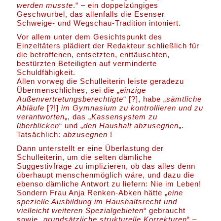
werden musste
.“ – ein doppelzüngiges
Geschwurbel, das allenfalls die Esenser
Schweige- und Wegschau-Tradition intoniert.
Vor allem unter dem Gesichtspunkt des
Einzeltäters plädiert der Redakteur schließlich für
die betroffenen, entsetzten, enttäuschten,
bestürzten Beteiligten auf verminderte
Schuldfähigkeit.
Allen vorweg die Schulleiterin leiste geradezu
Übermenschliches, sei die „
einzige
Außenvertretungsberechtigte
“ [?], habe „
sämtliche
Abläufe
[?!]
im Gymnasium zu kontrollieren und zu
verantworten
„, das „
Kassensystem zu
überblicken
“ und „
den Haushalt abzusegnen
„.
Tatsächlich:
abzusegnen
!
Dann unterstellt er eine Überlastung der
Schulleiterin, um die selten dämliche
Suggestivfrage zu implizieren, ob das alles denn
überhaupt menschenmöglich wäre, und dazu die
ebenso dämliche Antwort zu liefern: Nie im Leben!
Sondern Frau Anja Renken-Abken hätte „
eine
spezielle Ausbildung im Haushaltsrecht und
vielleicht weiteren Spezialgebieten
“ gebraucht
sowie „
grundsätzliche strukturelle Korrekturen
“ –