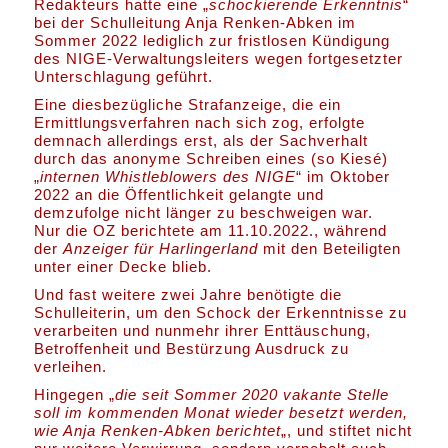
Redakteurs hatte eine „
schockierende Erkenntnis
“
bei der Schulleitung Anja Renken-Abken im
Sommer 2022 lediglich zur fristlosen Kündigung
des NIGE-Verwaltungsleiters wegen fortgesetzter
Unterschlagung geführt.
Eine diesbezügliche Strafanzeige, die ein
Ermittlungsverfahren nach sich zog, erfolgte
demnach allerdings erst, als der Sachverhalt
durch das anonyme Schreiben eines (so Kiesé)
„
internen Whistleblowers des NIGE
“ im Oktober
2022 an die Öffentlichkeit gelangte und
demzufolge nicht länger zu beschweigen war.
Nur die OZ berichtete am 11.10.2022., während
der
Anzeiger für Harlingerland
mit den Beteiligten
unter einer Decke blieb.
Und fast weitere zwei Jahre benötigte die
Schulleiterin, um den Schock der Erkenntnisse zu
verarbeiten und nunmehr ihrer Enttäuschung,
Betroffenheit und Bestürzung Ausdruck zu
verleihen.
Hingegen „
die seit Sommer 2020 vakante Stelle
soll im kommenden Monat wieder besetzt werden,
wie Anja Renken-Abken berichtet
„, und stiftet nicht