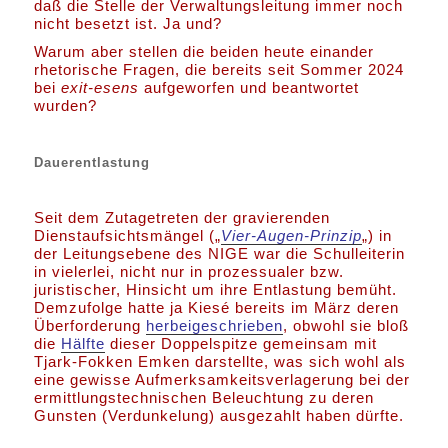
daß die Stelle der Verwaltungsleitung immer noch
nicht besetzt ist. Ja und?
Warum aber stellen die beiden heute einander
rhetorische Fragen, die bereits seit Sommer 2024
bei
exit-esens
aufgeworfen und beantwortet
wurden?
Dauerentlastung
Seit dem Zutagetreten der gravierenden
Dienstaufsichtsmängel („
Vier-Augen-Prinzip
„) in
der Leitungsebene des NIGE war die Schulleiterin
in vielerlei, nicht nur in prozessualer bzw.
juristischer, Hinsicht um ihre Entlastung bemüht.
Demzufolge hatte ja Kiesé bereits im März deren
Überforderung
herbeigeschrieben
, obwohl sie bloß
die
Hälfte
dieser Doppelspitze gemeinsam mit
Tjark-Fokken Emken darstellte, was sich wohl als
eine gewisse Aufmerksamkeitsverlagerung bei der
ermittlungstechnischen Beleuchtung zu deren
Gunsten (Verdunkelung) ausgezahlt haben dürfte.