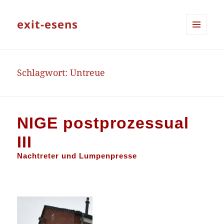
exit-esens
MENÜ
UND
WIDGETS
Schlagwort:
Untreue
NIGE postprozessual
III
Nachtreter und Lumpenpresse