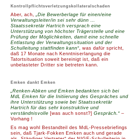
Kontrollpflichtsverletzungskollateralschaden
Aber, ach,
„Die Bewerberlage für einen/eine
Verwaltungsleiter/in sei sehr dünn …
Staatssekretär Hartrich versprach eine
Unterstützung von höchster Trägerstelle und eine
Prüfung der Möglichkeiten, damit eine schnelle
Entlastung der Verwaltungssituation und der
Schulleitung stattfinden kann“
, was dafür spricht,
daß 17 Monate nach Kenntniserlangung die
Tatortsituation soweit bereinigt ist, daß ein
unbelasteter Dritter sie betreten kann.
Emken dankt Emken
„Renken-Abken und Emken bedankten sich bei
MdL Emken für die Initiierung des Gespräches und
ihre Unterstützung sowie bei Staatssekretär
Hartrich für das sehr konstruktive und
verständnisvolle
[was auch sonst?]
Gespräch.“
–
Vorhang !
Es mag wohl Bestandteil des MdL-Pressebriefings
sein, daß Tjark-Fokken Emken auch und gerade
als „Ständiger Vertreter“ der NIGE-Schulleiterin in