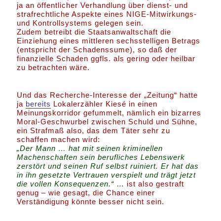
ja an öffentlicher Verhandlung über dienst- und
strafrechtliche Aspekte eines NIGE-Mitwirkungs-
und Kontrollsystems gelegen sein.
Zudem betreibt die Staatsanwaltschaft die
Einziehung eines mittleren sechsstelligen Betrags
(entspricht der Schadenssume), so daß der
finanzielle Schaden ggfls. als gering oder heilbar
zu betrachten wäre.
Und das Recherche-Interesse der „Zeitung“ hatte
ja
bereits
Lokalerzähler Kiesé in einen
Meinungskorridor gefummelt, nämlich ein bizarres
Moral-Geschwurbel zwischen Schuld und Sühne,
ein Strafmaß also, das dem Täter sehr zu
schaffen machen wird:
„Der Mann … hat mit seinen kriminellen
Machenschaften sein berufliches Lebenswerk
zerstört und seinen Ruf selbst ruiniert. Er hat das
in ihn gesetzte Vertrauen verspielt und trägt jetzt
die vollen Konsequenzen.“
… ist also gestraft
genug – wie gesagt, die Chance einer
Verständigung könnte besser nicht sein.