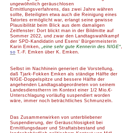
ungewöhnlich geräuschlosen
Ermittlungsverfahrens, das zwei Jahre währen
sollte, Beteiligten etwa auch die Reinigung eines
Tatortes ermöglicht war, erlangt seine gewisse
Plausibilität beim Blick aus dem damaligen
Zeitfenster: Dort blickt man in der Bildmitte auf
Sommer 2022, und zwar den Landtagswahlkampf
der SPD-Kandidatin und Esens‘ Bürgermeisterin
Karin Emken,
„eine sehr gute Kennerin des NIGE“
,
so
T.-F. Emken über K. Emken.
Selbst im Nachhinein generiert die Vorstellung,
daß Tjark-Fokken Emken als ständige Hälfte der
NIGE-Doppelspitze und bessere Hälfte der
angehenden Landtagsabgeordneten von seinem
Landesdienstherrn im Kontext einer 1/2 Mio.€-
Unterschlagung vorläufig suspendiert worden
wäre, immer noch beträchtliches Schmunzeln.
Das Zusammenwirken von unterbliebener
Suspendierung, der Geräuschlosigkeit bei
Ermittlungsdauer und Straftatsbestand und