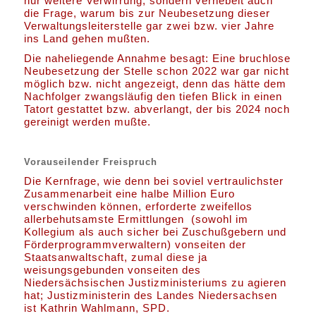
nur weitere Verwirrung, sondern vernebelt auch
die Frage, warum bis zur Neubesetzung dieser
Verwaltungsleiterstelle gar zwei bzw. vier Jahre
ins Land gehen mußten.
Die naheliegende Annahme besagt: Eine bruchlose
Neubesetzung der Stelle schon 2022 war gar nicht
möglich bzw. nicht angezeigt, denn das hätte dem
Nachfolger zwangsläufig den tiefen Blick in einen
Tatort gestattet bzw. abverlangt, der bis 2024 noch
gereinigt werden mußte.
Vorauseilender Freispruch
Die Kernfrage, wie denn bei soviel vertraulichster
Zusammenarbeit eine halbe Million Euro
verschwinden können, erforderte zweifellos
allerbehutsamste Ermittlungen (sowohl im
Kollegium als auch sicher bei Zuschußgebern und
Förderprogrammverwaltern) vonseiten der
Staatsanwaltschaft, zumal diese ja
weisungsgebunden vonseiten des
Niedersächsischen Justizministeriums zu agieren
hat; Justizministerin des Landes Niedersachsen
ist Kathrin Wahlmann, SPD.