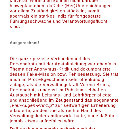
Mitverantwortlichen können nicht darüber
hinwegtäuschen, daß die (Her)Umschichtungen
vor allem Zuständigkeiten stückeln, somit
abermals ein starkes Indiz für fortgesetzte
Führungsschwäche und Verantwortungsflucht
sind.
Ausgerechnet!
Die ganz spezielle Verbundenheit des
Personalrats mit der Anstaltsleitung war ebenfalls
Thema der Anonymus-Kritik und dokumentierte
dessen Fake-Mission bzw. Fehlbesetzung. Sie trat
auch im Prozeßgeschehen sehr offenkundig
zutage, als die Verwaltungskraft Verena Bruns,
Personalrat, zunächst im Publikum lebhaften
Austausch mit Leitungs- und Lehrkörper pflegte
und anschließend im Zeugenstand das sogenannte
„Vier-Augen-Prinzip“
zur seitwärtigen Erheiterung
erläuterte, an dem sie als rechte Hand des
Verwaltungsleiters mitgewirkt hatte, ohne daß ihr
jemals etwas aufgefallen wäre.
Daß auch sie nunmehr weiterhin mit der