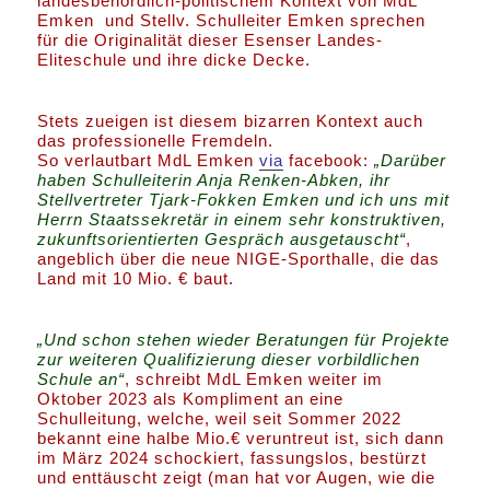
landesbehördlich-politischem Kontext von MdL
Emken und Stellv. Schulleiter Emken sprechen
für die Originalität dieser Esenser Landes-
Eliteschule und ihre dicke Decke.
Stets zueigen ist diesem bizarren Kontext auch
das professionelle Fremdeln.
So verlautbart MdL Emken
via
facebook:
„Darüber
haben Schulleiterin Anja Renken-Abken, ihr
Stellvertreter Tjark-Fokken Emken und ich uns mit
Herrn Staatssekretär in einem sehr konstruktiven,
zukunftsorientierten Gespräch ausgetauscht“
,
angeblich über die neue NIGE-Sporthalle, die das
Land mit 10 Mio. € baut.
„Und schon stehen wieder Beratungen für Projekte
zur weiteren Qualifizierung dieser vorbildlichen
Schule an“
, schreibt MdL Emken weiter im
Oktober 2023 als Kompliment an eine
Schulleitung, welche, weil seit Sommer 2022
bekannt eine halbe Mio.€ veruntreut ist, sich dann
im März 2024 schockiert, fassungslos, bestürzt
und enttäuscht zeigt (man hat vor Augen, wie die