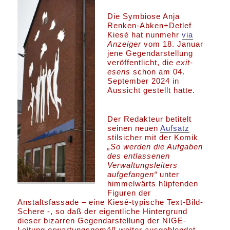
Die Symbiose Anja
Renken-Abken+Detlef
Kiesé hat nunmehr
via
Anzeiger
vom 18. Januar
jene Gegendarstellung
veröffentlicht, die
exit-
esens
schon am 04.
September 2024 in
Aussicht gestellt hatte.
Der Redakteur betitelt
seinen neuen
Aufsatz
stilsicher mit der Komik
„So werden die Aufgaben
des entlassenen
Verwaltungsleiters
aufgefangen“
unter
himmelwärts hüpfenden
Figuren der
Anstaltsfassade – eine Kiesé-typische Text-Bild-
Schere -, so daß der eigentliche Hintergrund
dieser bizarren Gegendarstellung der NIGE-
Leitung erwartungsgemäß weiter ausgeblendet