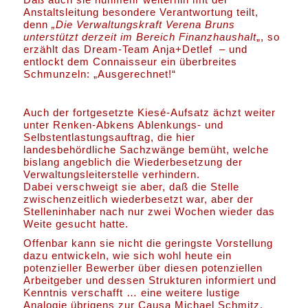
Anstaltsleitung besondere Verantwortung teilt,
denn
„Die Verwaltungskraft Verena Bruns
unterstützt derzeit im Bereich Finanzhaushalt
„, so
erzählt das Dream-Team Anja+Detlef – und
entlockt dem Connaisseur ein überbreites
Schmunzeln: „Ausgerechnet!“
Auch der fortgesetzte Kiesé-Aufsatz ächzt weiter
unter Renken-Abkens Ablenkungs- und
Selbstentlastungsauftrag, die hier
landesbehördliche Sachzwänge bemüht, welche
bislang angeblich die Wiederbesetzung der
Verwaltungsleiterstelle verhindern.
Dabei verschweigt sie aber, daß die Stelle
zwischenzeitlich wiederbesetzt war, aber der
Stelleninhaber nach nur zwei Wochen wieder das
Weite gesucht hatte.
Offenbar kann sie nicht die geringste Vorstellung
dazu entwickeln, wie sich wohl heute ein
potenzieller Bewerber über diesen potenziellen
Arbeitgeber und dessen Strukturen informiert und
Kenntnis verschafft … eine weitere lustige
Analogie übrigens zur Causa Michael Schmitz,