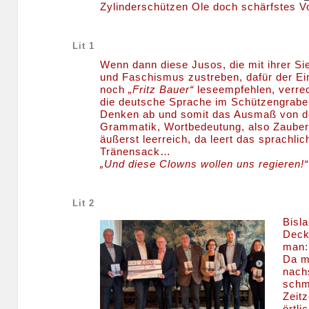
Zylinderschützen Ole doch schärfstes Vor
Lit 1
Wenn dann diese Jusos, die mit ihrer S
und Faschismus zustreben, dafür der E
noch
„Fritz Bauer“
leseempfehlen, verrec
die deutsche Sprache im Schützengraben
Denken ab und somit das Ausmaß von 
Grammatik, Wortbedeutung, also Zauber 
äußerst leerreich, da leert das sprachl
Tränensack…
„Und diese Clowns wollen uns regieren!“
Lit 2
Bisl
Decke
man:
Da m
nach
schm
Zeit
örtl