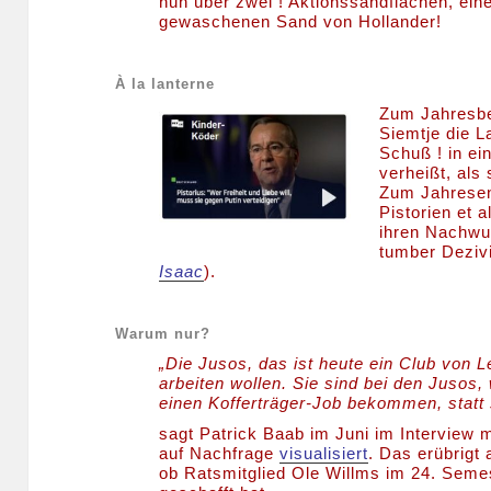
nun über zwei ! Aktionssandflächen, ei
gewaschenen Sand von Hollander!
À la lanterne
Zum Jahresbeg
Siemtje die 
Schuß ! in ei
verheißt, als
Zum Jahresen
Pistorien et 
ihren Nachwuc
tumber Dezivi
Isaac
).
Warum nur?
„Die Jusos, das ist heute ein Club von L
arbeiten wollen. Sie sind bei den Jusos,
einen Kofferträger-Job bekommen, statt 
sagt Patrick Baab im Juni im Interview m
auf Nachfrage
visualisiert
. Das erübrigt 
ob Ratsmitglied Ole Willms im 24. Seme