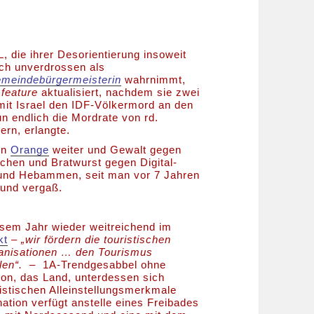
 die ihrer Desorientierung insoweit
och unverdrossen als
emeindebürgermeisterin
wahrnimmt,
r
feature
aktualisiert, nachdem sie zwei
it Israel den IDF-Völkermord an den
n endlich die Mordrate von rd.
ern, erlangte.
in
Orange
weiter und Gewalt gegen
eichen und Bratwurst gegen Digital-
und Hebammen, seit man vor 7 Jahren
und vergaß.
sem Jahr wieder weitreichend im
kt
–
„wir fördern die touristischen
anisationen … den Tourismus
len“.
– 1A-Trendgesabbel ohne
gion, das Land, unterdessen sich
ristischen Alleinstellungsmerkmale
tination verfügt anstelle eines Freibades