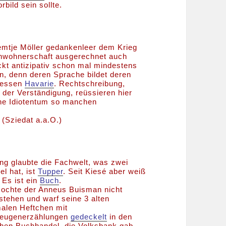
bild sein sollte.
iemtje Möller gedankenleer dem Krieg
inwohnerschaft ausgerechnet auch
kt antizipativ schon mal mindestens
, denn deren Sprache bildet deren
dessen
Havarie
. Rechtschreibung,
der Verständigung, reüssieren hier
iche Idiotentum so manchen
(Sziedat a.a.O.)
ang glaubte die Fachwelt, was zwei
l hat, ist
Tupper
. Seit Kiesé aber weiß
 Es ist ein
Buch
.
ochte der Anneus Buisman nicht
stehen und warf seine 3 alten
alen Heftchen mit
zeugenerzählungen
gedeckelt
in den
ichen Buchhandel, die Volksbank gab