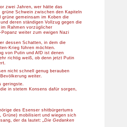
or zwei Jahren, wer hätte das
 grüne Schwein zwischen den Kapiteln
nd grüne gemeinsam im Koben die
 und deren ständigen Vollzug gegen die
 im Rahmen vorzüglicher
-Popanz weiter zum ewigen Nazi
ger dessen Schatten, in dem die
nten-Krieg führen möchten.
ng von Putin und AfD ist denen
r richtig weiß, ob denn jetzt Putin
rt.
en nicht schnell genug berauben
 Bevölkerung weiter.
 geringste.
die in stetem Konsens dafür sorgen,
hörige des Esenser shitbürgertums
 Grüne) mobilisiert und wiegen sich
sang, der da lautet:
„Die Gedanken