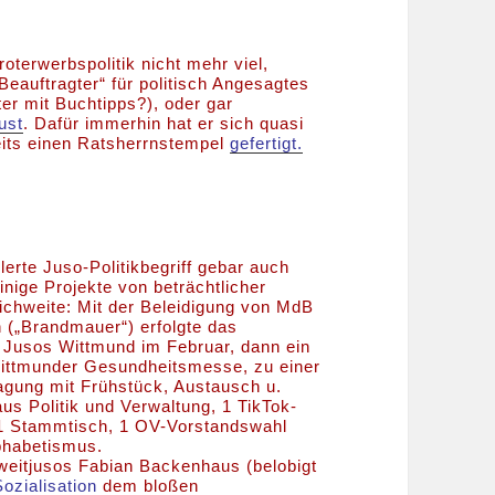
Broterwerbspolitik nicht mehr viel,
„Beauftragter“ für politisch Angesagtes
er mit Buchtipps?), oder gar
ust
. Dafür immerhin hat er sich quasi
eits einen Ratsherrnstempel
gefertigt.
lerte Juso-Politikbegriff gebar auch
inige Projekte von beträchtlicher
eichweite: Mit der Beleidigung von MdB
(„Brandmauer“) erfolgte das
Jusos Wittmund im Februar, dann ein
Wittmunder Gesundheitsmesse, zu einer
agung mit Frühstück, Austausch u.
us Politik und Verwaltung, 1 TikTok-
g,1 Stammtisch, 1 OV-Vorstandswahl
lphabetismus.
Zweitjusos Fabian Backenhaus (belobigt
Sozialisation
dem bloßen