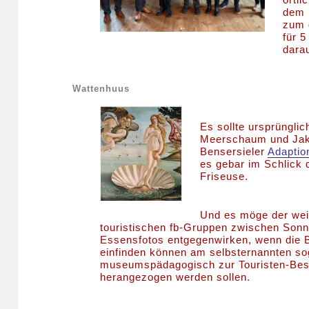
dem 
zum 
für 5
darau
Wattenhuus
Es sollte ursprüngli
Meerschaum und Jako
Bensersieler
Adaptio
es gebar im Schlick 
Friseuse.
Und es möge der wei
touristischen fb-Gruppen zwischen Son
Essensfotos entgegenwirken, wenn die 
einfinden können am selbsternannten so
museumspädagogisch zur Touristen-Bes
herangezogen werden sollen.