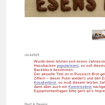
rück2025
Wurde beim letzten
exit-esens
-Jahresrü
Hassbacken
popularisiert
, so soll dies
Backblech bestimmen:
Der aktuelle Titel ist in Russisch Brot g
Ziffern – dieser Putin wieder!) und den E
Kosakenbrot
, so muß diesem letzten Ja
dann aber auch ein
Kommissbrot
nachges
Equipmentanfragen bitte gern an’s Impr
Dorf & Dasein