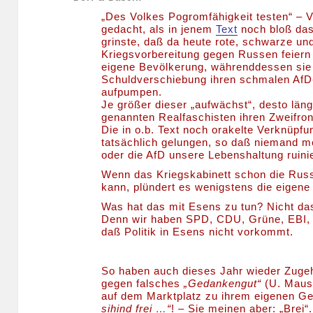
„Des Volkes Pogromfähigkeit testen“ – V
gedacht, als in jenem
Text
noch bloß das
grinste, daß da heute rote, schwarze u
Kriegsvorbereitung gegen Russen feiern
eigene Bevölkerung, währenddessen sie
Schuldverschiebung ihren schmalen AfD
aufpumpen.
Je größer dieser „aufwächst“, desto län
genannten Realfaschisten ihren Zweifro
Die in o.b. Text noch orakelte Verknüpfu
tatsächlich gelungen, so daß niemand meh
oder die AfD unsere Lebenshaltung ruinie
Wenn das Kriegskabinett schon die Russ
kann, plündert es wenigstens die eigene
Was hat das mit Esens zu tun? Nicht das
Denn wir haben SPD, CDU, Grüne, EBI, 
daß Politik in Esens nicht vorkommt.
So haben auch dieses Jahr wieder Zuge
gegen falsches
„Gedankengut“
(U. Maus,
auf dem Marktplatz zu ihrem eigenen Ge
sihind frei …“
! – Sie meinen aber: „Brei“.