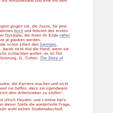
ne mit Nordseesand und eine mit dem
inn gingen sie, die Jusos, für jene
Laternen
hoch
und feierten des ersten
ner Dystopie, die ihnen ihr Ende
näher
 sie je glauben werden.
de schon zittert den
Siemtjes
,
al. darob nicht mal die Hand, wenn sie
hs schlachten wollen; es ist Teil
lisierung. (L. Cohen,
The Story of
euten, die Karriere machen und nicht
 weil sie hoffen, dass sie irgendwann
sich dem Arbeitsleben zu stellen“
,
it Ulrich Heyden, und t-online hat’s
an dieser Stelle die wiederholte Frage,
ster wohl seinen Studienabschluß