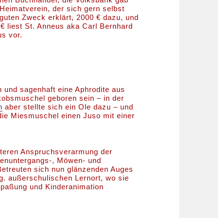
Heimatverein, der sich gern selbst
guten Zweck erklärt, 2000 € dazu, und
 € liest St. Anneus aka Carl Bernhard
s vor.
ch und sagenhaft eine Aphrodite aus
bsmuschel geboren sein – in der
n
aber stellte sich ein Ole dazu – und
die Miesmuschel einen Juso mit einer
teren Anspruchsverarmung der
nenuntergangs-, Möwen- und
Betreuten sich nun glänzenden Auges
g. außerschulischen Lernort, wo sie
paßung und Kinderanimation