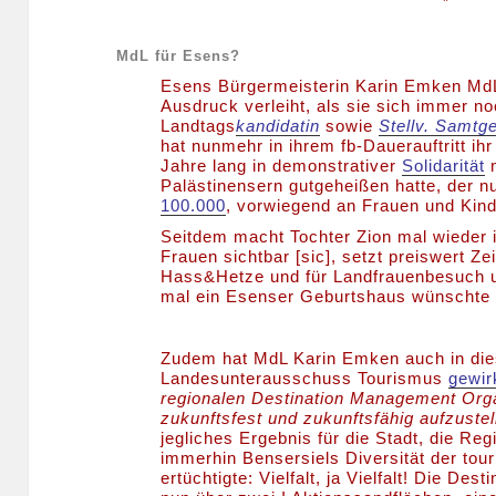
MdL für Esens?
Esens Bürgermeisterin Karin Emken MdL,
Ausdruck verleiht, als sie sich immer n
Landtags
kandidatin
sowie
Stellv. Samtg
hat nunmehr in ihrem fb-Dauerauftritt ih
Jahre lang in demonstrativer
Solidarität
m
Palästinensern gutgeheißen hatte, der nu
100.000
, vorwiegend an Frauen und Kind
Seitdem macht Tochter Zion mal wieder 
Frauen sichtbar [sic], setzt preiswert Z
Hass&Hetze und für Landfrauenbesuch 
mal ein Esenser Geburtshaus wünschte 
Zudem hat MdL Karin Emken auch in die
Landesunterausschuss Tourismus
gewir
regionalen Destination Management Org
zukunftsfest und zukunftsfähig aufzustel
jegliches Ergebnis für die Stadt, die Re
immerhin Bensersiels Diversität der tou
ertüchtigte: Vielfalt, ja Vielfalt! Die Des