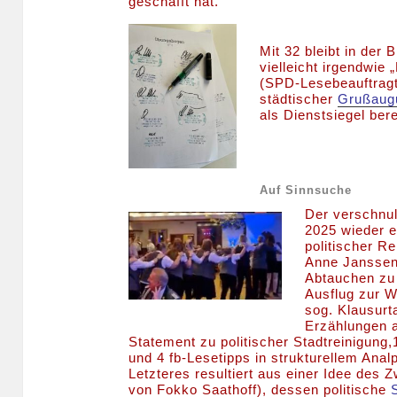
geschafft hat.
Mit 32 bleibt in der 
vielleicht irgendwie 
(SPD-Lesebeauftragt
städtischer
Grußaug
als Dienstsiegel ber
Auf Sinnsuche
Der verschnul
2025 wieder e
politischer R
Anne Janssen 
Abtauchen zu 
Ausflug zur 
sog. Klausurt
Erzählungen a
Statement zu politischer Stadtreinigun
und 4 fb-Lesetipps in strukturellem Ana
Letzteres resultiert aus einer Idee des 
von Fokko Saathoff), dessen politische