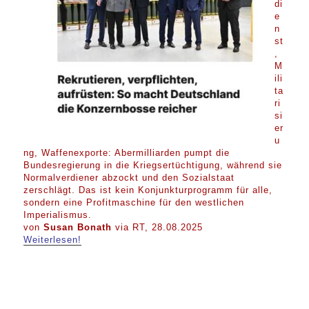
di
e
n
st
,
M
ili
ta
ri
si
er
u
ng, Waffenexporte: Abermilliarden pumpt die
Bundesregierung in die Kriegsertüchtigung, während sie
Normalverdiener abzockt und den Sozialstaat
zerschlägt. Das ist kein Konjunkturprogramm für alle,
sondern eine Profitmaschine für den westlichen
Imperialismus.
von
Susan Bonath
via RT, 28.08.2025
Weiterlesen!