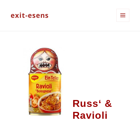
exit-esens
MENÜ
UND
WIDGETS
Russ‘ &
Ravioli