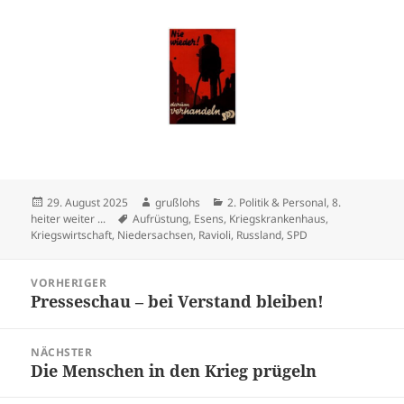
Veröffentlicht
Autor
Kategorien
29. August 2025
grußlohs
2. Politik & Personal
,
8.
am
Schlagwörter
heiter weiter ...
Aufrüstung
,
Esens
,
Kriegskrankenhaus
,
Kriegswirtschaft
,
Niedersachsen
,
Ravioli
,
Russland
,
SPD
Beitragsnavigation
VORHERIGER
Presseschau – bei Verstand bleiben!
Vorheriger
Beitrag:
NÄCHSTER
Die Menschen in den Krieg prügeln
Nächster
Beitrag: