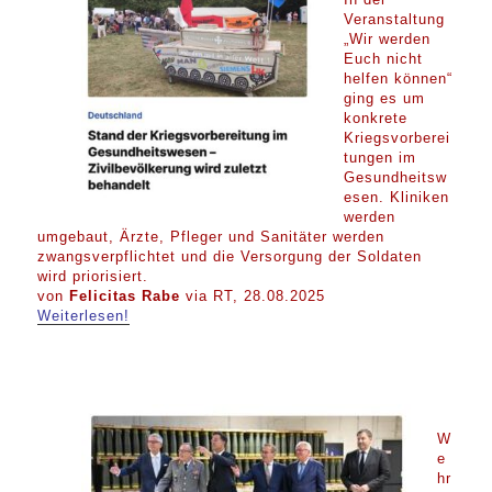
Veranstaltung
„Wir werden
Euch nicht
helfen können“
ging es um
konkrete
Kriegsvorberei
tungen im
Gesundheitsw
esen. Kliniken
werden
umgebaut, Ärzte, Pfleger und Sanitäter werden
zwangsverpflichtet und die Versorgung der Soldaten
wird priorisiert.
von
Felicitas Rabe
via RT, 28.08.2025
Weiterlesen!
W
e
hr