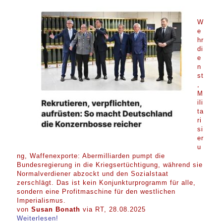
W
e
hr
di
e
n
st
,
M
ili
ta
ri
si
er
u
ng, Waffenexporte: Abermilliarden pumpt die
Bundesregierung in die Kriegsertüchtigung, während sie
Normalverdiener abzockt und den Sozialstaat
zerschlägt. Das ist kein Konjunkturprogramm für alle,
sondern eine Profitmaschine für den westlichen
Imperialismus.
von
Susan Bonath
via RT, 28.08.2025
Weiterlesen!