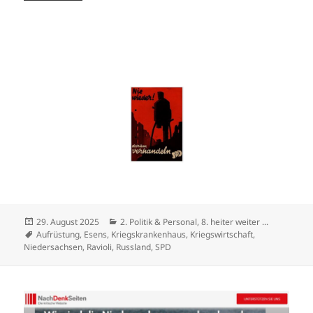
Veröffentlicht
Kategorien
29. August 2025
2. Politik & Personal
,
8. heiter weiter ...
am
Schlagwörter
Aufrüstung
,
Esens
,
Kriegskrankenhaus
,
Kriegswirtschaft
,
Niedersachsen
,
Ravioli
,
Russland
,
SPD