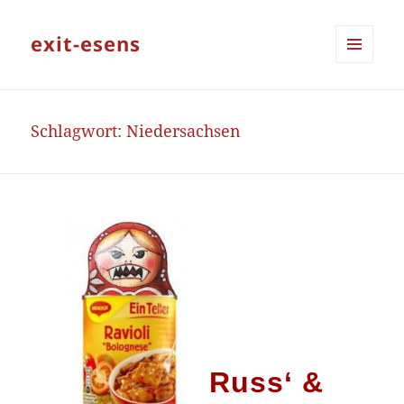
exit-esens
MENÜ
UND
WIDGETS
Schlagwort:
Niedersachsen
Russ‘ &