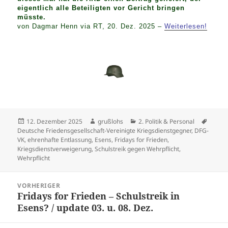
eigentlich alle Beteiligten vor Gericht bringen
müsste.
von Dagmar Henn via RT, 20. Dez. 2025 –
Weiterlesen!
Veröffentlicht
Autor
Kategorien
Schla
12. Dezember 2025
grußlohs
2. Politik & Personal
am
Deutsche Friedensgesellschaft-Vereinigte Kriegsdienstgegner
,
DFG-
VK
,
ehrenhafte Entlassung
,
Esens
,
Fridays for Frieden
,
Kriegsdienstverweigerung
,
Schulstreik gegen Wehrpflicht
,
Wehrpflicht
Beitragsnavigation
VORHERIGER
Fridays for Frieden – Schulstreik in
Vorheriger
Esens? / update 03. u. 08. Dez.
Beitrag: