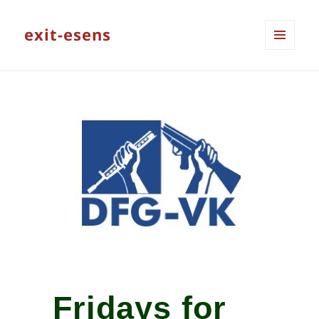
exit-esens
MENÜ
UND
WIDGETS
Fridays for