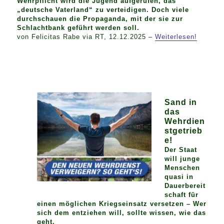
Wehrpflicht wird die Jugend aufgerufen, das
„deutsche Vaterland“ zu verteidigen. Doch viele
durchschauen die Propaganda, mit der sie zur
Schlachtbank geführt werden soll.
von Felicitas Rabe via RT, 12.12.2025 –
Weiterlesen!
Sand in
das
Wehrdien
stgetrieb
e!
Der Staat
will junge
Menschen
quasi in
Dauerbereit
schaft für
einen möglichen Kriegseinsatz versetzen – Wer
sich dem entziehen will, sollte wissen, wie das
geht.