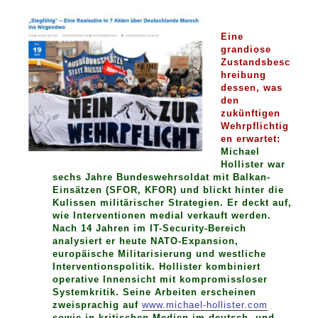
Eine
grandiose
Zustandsbesc
hreibung
dessen, was
den
zukünftigen
Wehrpflichtig
en erwartet:
Michael
Hollister war
sechs Jahre Bundeswehrsoldat mit Balkan-
Einsätzen (SFOR, KFOR) und blickt hinter die
Kulissen militärischer Strategien. Er deckt auf,
wie Interventionen medial verkauft werden.
Nach 14 Jahren im IT-Security-Bereich
analysiert er heute NATO-Expansion,
europäische Militarisierung und westliche
Interventionspolitik. Hollister kombiniert
operative Innensicht mit kompromissloser
Systemkritik. Seine Arbeiten erscheinen
zweisprachig auf
www.michael-hollister.com
sowie in kritischen Medien im deutsch- und