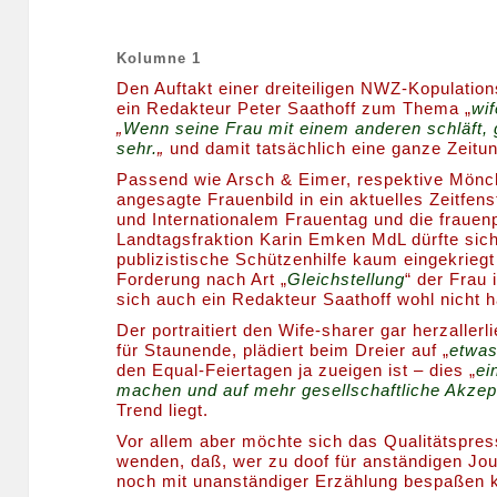
Kolumne 1
Den Auftakt einer dreiteiligen NWZ-Kopulati
ein Redakteur Peter Saathoff zum Thema „
wi
„
Wenn seine Frau mit einem anderen schläft, 
sehr.
„
und damit tatsächlich eine ganze Zeitu
Passend wie Arsch & Eimer, respektive Mönc
angesagte Frauenbild in ein aktuelles Zeitfe
und Internationalem Frauentag und die frauen
Landtagsfraktion Karin Emken MdL dürfte sic
publizistische Schützenhilfe kaum eingekrieg
Forderung nach Art „
Gleichstellung
“ der Frau 
sich auch ein Redakteur Saathoff wohl nicht 
Der portraitiert den Wife-sharer gar herzallerl
für Staunende, plädiert beim Dreier auf „
etwa
den Equal-Feiertagen ja zueigen ist – dies „
ei
machen und auf mehr gesellschaftliche Akzep
Trend liegt.
Vor allem aber möchte sich das Qualitätspres
wenden, daß, wer zu doof für anständigen Jou
noch mit unanständiger Erzählung bespaßen 