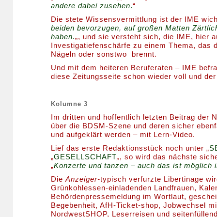
andere dabei zusehen
.
“
Die stete Wissensvermittlung ist der IME wicht
beiden bevorzugen, auf großen Matten Zärtli
haben
.
„, und sie versteht sich, die IME, hier a
Investigatiefenschärfe zu einem Thema, das d
Nägeln oder sonstwo brennt.
Und mit dem heiteren Beruferaten – IME befra
diese Zeitungsseite schon wieder voll und de
Kolumne 3
Im dritten und hoffentlich letzten Beitrag de
über die BDSM-Szene und deren sicher ebenfal
und aufgeklärt werden – mit Lern-Video.
Lief das erste Redaktionsstück noch unter „
S
„
GESELLSCHAFT
„
, so wird das nächste siche
„
Konzerte und tanzen – auch das ist möglich 
Die
Anzeiger-
typisch verfurzte Libertinage w
Grünkohlessen-einladenden Landfrauen, Kalend
Behördenpressemeldung im Wortlaut, gescheit
Begebenheit, AfH-Ticket-shop, Jobwechsel mi
NordwestSHOP, Leserreisen und seitenfüllen