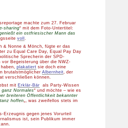
onsreportage machte zum 27. Februar
fe-sharing
“ mit dem Foto-Untertitel:
genießt ein ostfriesischer Mann das
ngsseite
voll
.
h & Nonne & Mönch, fügte er das
nster zu Equal Care Day, Equal Pay Day
politische Sprecherin der SPD-
h vor Begeisterung über die NWZ-
t haben,
plakatiert
sie doch eine
in brutalstmöglicher
Albernheit
, der
hat verschließen können.
iebst mit
Erklär-Bär
als Party-Wissen
s ganz Normales
“ und möchte – wie es
ner breiteren Öffentlichkeit bekannter
tanz hoffen
„, was zweifellos stets im
s-Erzeugnis gegen jenes Vorurteil
rnalismus ist, sein Publikum immer
kann.