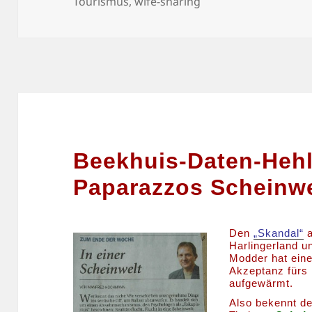
Tourismus
,
wife-sharing
Beekhuis-Daten-Hehl
Paparazzos Scheinwe
Den
„Skandal“
a
Harlingerland u
Modder hat einer
Akzeptanz fürs 
aufgewärmt.
Also bekennt d