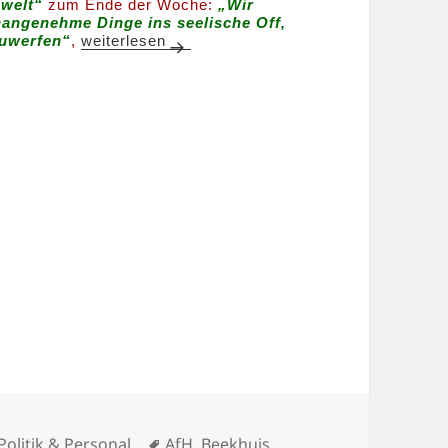
welt“
zum Ende der Woche:
„Wir
angenehme Dinge ins seelische Off,
Paparazzos Scheinwelt Beekhuis-Daten-Hehlerei
zuwerfen“
,
weiterlesen
Schlagwörter
 Politik & Personal
AfH
,
Beekhuis
,