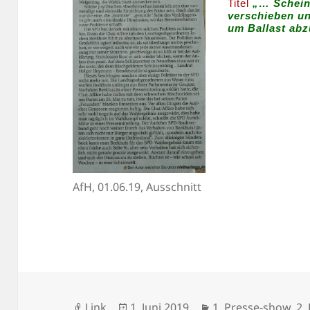
Titel
„… Schein
verschieben un
um Ballast ab
AfH, 01.06.19, Ausschnitt
Format
Veröffentlicht
Kategorien
Link
1. Juni 2019
1. Presse-show
,
2.