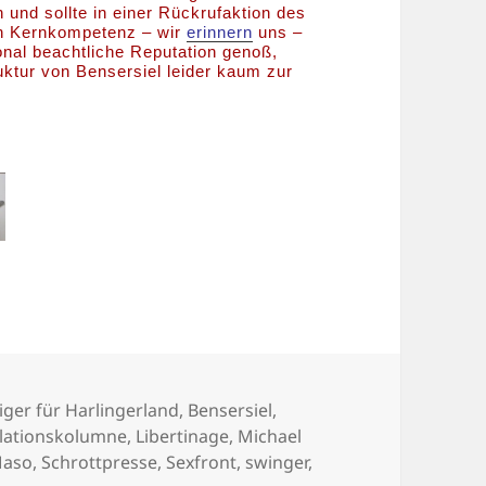
und sollte in einer Rückrufaktion des
en Kernkompetenz – wir
erinnern
uns –
onal beachtliche Reputation genoß,
uktur von Bensersiel leider kaum zur
agwörter
iger für Harlingerland
,
Bensersiel
,
lationskolumne
,
Libertinage
,
Michael
Maso
,
Schrottpresse
,
Sexfront
,
swinger
,