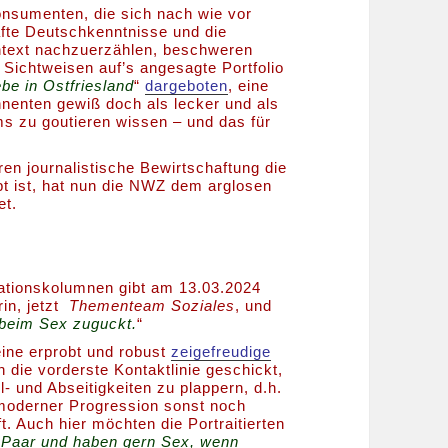
onsumenten, die sich nach wie vor
afte Deutschkenntnisse und die
ontext nachzuerzählen, beschweren
Sichtweisen auf’s angesagte Portfolio
be in Ostfriesland
“
dargeboten
, eine
nnenten gewiß doch als lecker und als
s zu goutieren wissen – und das für
ren journalistische Bewirtschaftung die
t ist, hat nun die NWZ dem arglosen
et.
lationskolumnen gibt am 13.03.2024
in, jetzt
Thementeam Soziales
, und
beim Sex zuguckt.
“
eine erprobt und robust
zeigefreudige
 die vorderste Kontaktlinie geschickt,
- und Abseitigkeiten zu plappern, d.h.
moderner Progression sonst noch
. Auch hier möchten die Portraitierten
n Paar und haben gern Sex, wenn