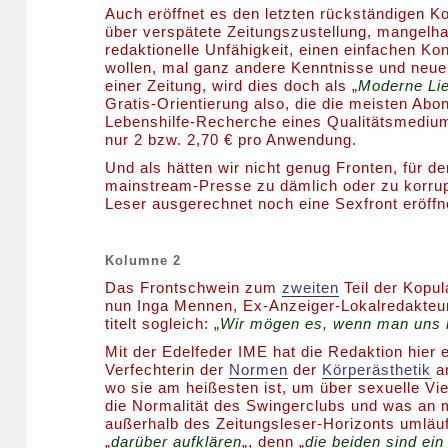
Auch eröffnet es den letzten rückständigen K
über verspätete Zeitungszustellung, mangelh
redaktionelle Unfähigkeit, einen einfachen K
wollen, mal ganz andere Kenntnisse und neue 
einer Zeitung, wird dies doch als „
Moderne Lie
Gratis-Orientierung also, die die meisten Abo
Lebenshilfe-Recherche eines Qualitätsmedium
nur 2 bzw. 2,70 € pro Anwendung.
Und als hätten wir nicht genug Fronten, für de
mainstream-Presse zu dämlich oder zu korrup
Leser ausgerechnet noch eine Sexfront eröffn
Kolumne 2
Das Frontschwein zum
zweiten
Teil der Kopu
nun Inga Mennen, Ex-Anzeiger-Lokalredakteur
titelt sogleich: „
Wir mögen es, wenn man uns 
Mit der Edelfeder IME hat die Redaktion hier 
Verfechterin der
Normen
der
Körperästhetik
an
wo sie am heißesten ist, um über sexuelle Viel
die Normalität des Swingerclubs und was an 
außerhalb des Zeitungsleser-Horizonts umläuft
„
darüber aufklären
„, denn „
die beiden sind ei