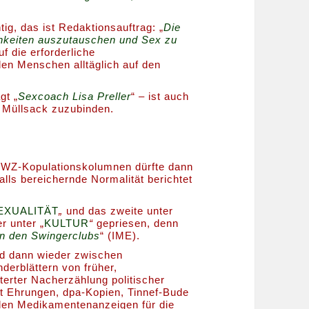
ig, das ist Redaktionsauftrag: „
Die
chkeiten auszutauschen und Sex zu
uf die erforderliche
en Menschen alltäglich auf den
gt „
Sexcoach Lisa Preller
“ – ist auch
r Müllsack zuzubinden.
r NWZ-Kopulationskolumnen dürfte dann
ls bereichernde Normalität berichtet
EXUALITÄT
„
und das zweite unter
r unter „
KULTUR
“
gepriesen, denn
in den Swingerclubs
“ (IME).
ird dann wieder zwischen
erblättern von früher,
erter Nacherzählung politischer
t Ehrungen, dpa-Kopien, Tinnef-Bude
den Medikamentenanzeigen für die