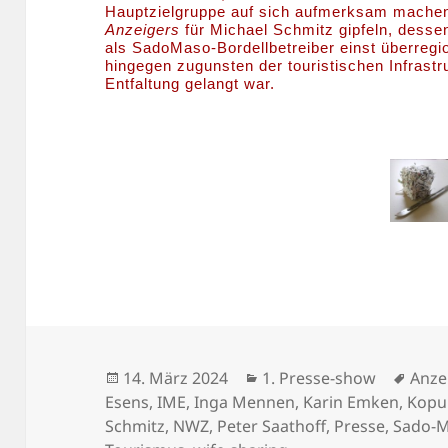
Hauptzielgruppe auf sich aufmerksam machen 
Anzeigers
für Michael Schmitz gipfeln, dess
als SadoMaso-Bordellbetreiber einst überregi
hingegen zugunsten der touristischen Infrastr
Entfaltung gelangt war.
Veröffentlicht
Kategorien
Schl
14. März 2024
1. Presse-show
Anze
am
Esens
,
IME
,
Inga Mennen
,
Karin Emken
,
Kopu
Schmitz
,
NWZ
,
Peter Saathoff
,
Presse
,
Sado-