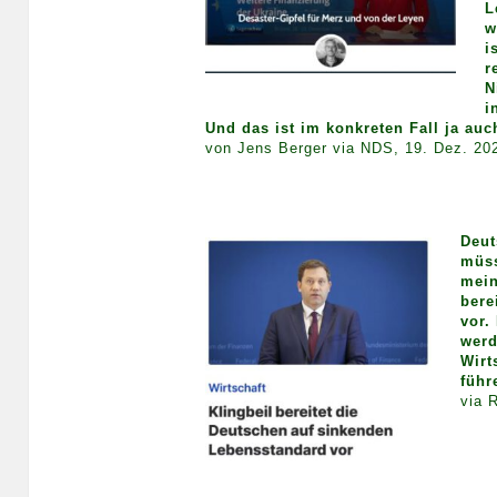
L
w
i
r
N
i
Und das ist im konkreten Fall ja auc
von Jens Berger via NDS, 19. Dez. 2
Deut
müss
mein
bere
vor.
werd
Wirt
führ
via 