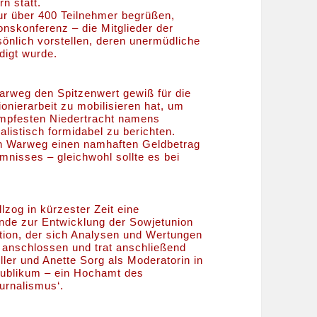
n statt.
nur über 400 Teilnehmer begrüßen,
nskonferenz – die Mitglieder der
nlich vorstellen, deren unermüdliche
digt wurde.
Warweg den Spitzenwert gewiß für die
ionierarbeit zu mobilisieren hat, um
dumpfesten Niedertracht namens
listisch formidabel zu berichten.
ian Warweg einen namhaften Geldbetrag
mnisses – gleichwohl sollte es bei
zog in kürzester Zeit eine
unde zur Entwicklung der Sowjetunion
ion, der sich Analysen und Wertungen
 anschlossen und trat anschließend
ler und Anette Sorg als Moderatorin in
ublikum – ein Hochamt des
ournalismus‘.