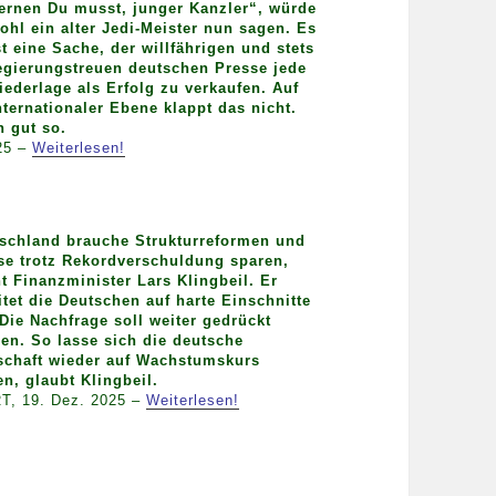
ernen Du musst, junger Kanzler“, würde
ohl ein alter Jedi-Meister nun sagen. Es
st eine Sache, der willfährigen und stets
egierungstreuen deutschen Presse jede
iederlage als Erfolg zu verkaufen. Auf
nternationaler Ebene klappt das nicht.
h gut so.
025 –
Weiterlesen!
schland brauche Strukturreformen und
e trotz Rekordverschuldung sparen,
t Finanzminister Lars Klingbeil. Er
itet die Deutschen auf harte Einschnitte
 Die Nachfrage soll weiter gedrückt
en. So lasse sich die deutsche
schaft wieder auf Wachstumskurs
en, glaubt Klingbeil.
RT, 19. Dez. 2025 –
Weiterlesen!