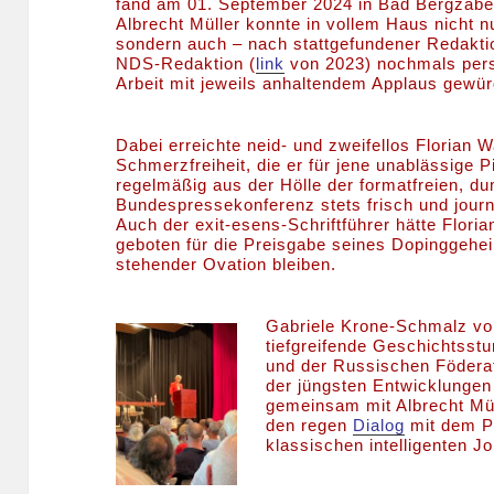
fand am 01. September 2024 in Bad Bergzaber
Albrecht Müller konnte in vollem Haus nicht 
sondern auch – nach stattgefundener Redaktio
NDS-Redaktion (
link
von 2023) nochmals persö
Arbeit mit jeweils anhaltendem Applaus gewür
Dabei erreichte neid- und zweifellos Florian 
Schmerzfreiheit, die er für jene unablässige P
regelmäßig aus der Hölle der formatfreien, 
Bundespressekonferenz stets frisch und journa
Auch der exit-esens-Schriftführer hätte Flor
geboten für die Preisgabe seines Dopinggehei
stehender Ovation bleiben.
Gabriele Krone-Schmalz voll
tiefgreifende Geschichtsst
und der Russischen Föderat
der jüngsten Entwicklungen
gemeinsam mit Albrecht Mül
den regen
Dialog
mit dem P
klassischen intelligenten J