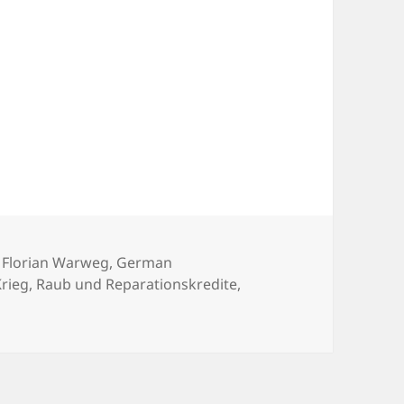
Schlagwörter
Florian Warweg
,
German
Krieg
,
Raub und Reparationskredite
,