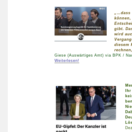
„…dass 
können, 
Entsche
gibt. Da
wird auc
Vergange
diesem 
rechnen,
Giese (Auswärtiges Amt) via BPK / Na
Weiterlesen!
Mer
Ihr
kei
bem
Nie
Dab
Deu
Lö
Dez