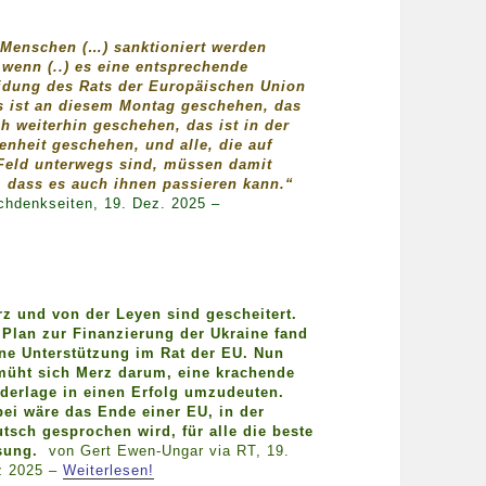
Menschen (…) sanktioniert werden
wenn (..) es eine entsprechende
idung des Rats der Europäischen Union
s ist an diesem Montag geschehen, das
h weiterhin geschehen, das ist in der
nheit geschehen, und alle, die auf
Feld unterwegs sind, müssen damit
 dass es auch ihnen passieren kann.“
chdenkseiten, 19. Dez. 2025 –
z und von der Leyen sind gescheitert.
 Plan zur Finanzierung der Ukraine fand
ne Unterstützung im Rat der EU. Nun
üht sich Merz darum, eine krachende
derlage in einen Erfolg umzudeuten.
ei wäre das Ende einer EU, in der
tsch gesprochen wird, für alle die beste
sung.
von Gert Ewen-Ungar via RT, 19.
 2025 –
Weiterlesen!