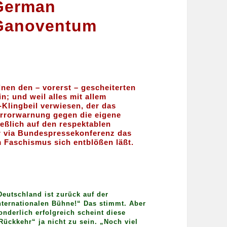
German
Ganoventum
en den – vorerst – gescheiterten
; und weil alles mit allem
Klingbeil verwiesen, der das
Terrorwarnung gegen die eigene
eßlich auf den respektablen
r via Bundespressekonferenz das
 Faschismus sich entblößen läßt.
Deutschland ist zurück auf der
nternationalen Bühne!“ Das stimmt. Aber
onderlich erfolgreich scheint diese
Rückkehr“ ja nicht zu sein. „Noch viel