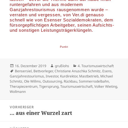
runtergefahren und aus modernem
Ganzjahrestourismus rausgenommen wurde –
verraten und vergessen, von Ver.di genauso
schnell wie von Esenser Sozialdemokraten, dem
fürsorgepflichtigen Arbeitgeber, seinen Aufsichts-
und sonstigen Leistungsträgerklüngeln.
Punkt
Veröffentlicht
Autor
Kategorien
16. Dezember 2019
grußlohs
4. Tourismuswirtschaft
am
Schlagwörter
Bensersiel
,
Bettvorleger
,
Christiane Anuschka Schmitz
,
Esens
,
Ganzjahrestourismus
,
Investor
,
Kurdirektor
,
Mastbetrieb
,
Michael
Schmitz
,
Ole Willms
,
Outsourcing
,
Rückbau
,
Sommerrodelbahn
,
Therapiezentrum
,
Tigersprung
,
Tourismuswirtschaft
,
Volker Wieting
,
Wollmann
Beitragsnavigation
VORHERIGER
… aus einer Wurzel zart
Vorheriger
Beitrag: