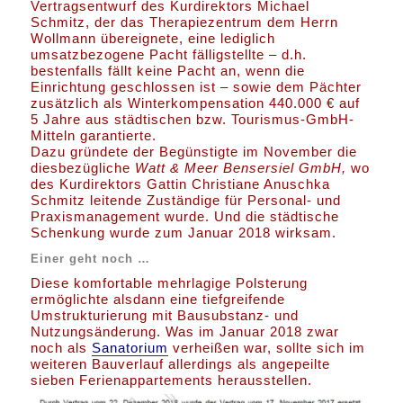
Vertragsentwurf des Kurdirektors Michael
Schmitz, der das Therapiezentrum dem Herrn
Wollmann übereignete, eine lediglich
umsatzbezogene Pacht fälligstellte – d.h.
bestenfalls fällt keine Pacht an, wenn die
Einrichtung geschlossen ist – sowie dem Pächter
zusätzlich als Winterkompensation 440.000 € auf
5 Jahre aus städtischen bzw. Tourismus-GmbH-
Mitteln garantierte.
Dazu gründete der Begünstigte im November die
diesbezügliche
Watt & Meer Bensersiel GmbH,
wo
des Kurdirektors Gattin Christiane Anuschka
Schmitz leitende Zuständige für Personal- und
Praxismanagement wurde. Und die städtische
Schenkung wurde zum Januar 2018 wirksam.
Einer geht noch …
Diese komfortable mehrlagige Polsterung
ermöglichte alsdann eine tiefgreifende
Umstrukturierung mit Bausubstanz- und
Nutzungsänderung. Was im Januar 2018 zwar
noch als
Sanatorium
verheißen war, sollte sich im
weiteren Bauverlauf allerdings als angepeilte
sieben Ferienappartements herausstellen.