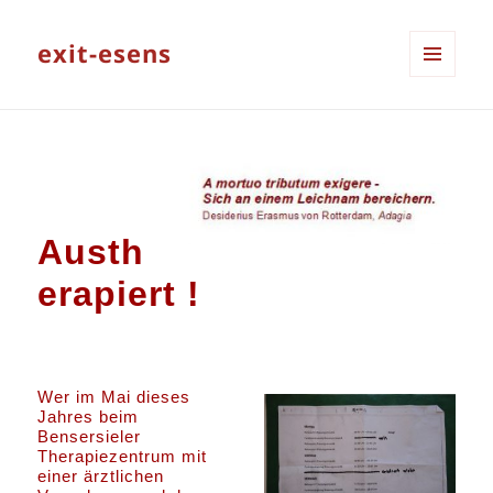
exit-esens
MENÜ
UND
WIDGETS
Austh
erapiert !
Wer im Mai dieses
Jahres beim
Bensersieler
Therapiezentrum mit
einer ärztlichen