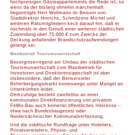
hochpreisigen Gästeappartements die Rede ist, so
weist da der bislang ohnehin märchenhaft
begünstigte Herr Wollmann im Beisein von
Stadtdirektor Hinrichs, Schmitzens Michel und
weiteren Ratsmitgliedern keck darauf hin, daß er
nochmals in den Genuß einer weiteren städtischen
Zuwendung über 75.000 € zum Zwecke der
Deckung anfallender Brandschutzaufwendungen
gelangt sei.
Mastbetrieb Tourismuswirtschaft
Besorgniserregend am Umbau der städtischen
Tourismuswirtschaft zum Mastbetrieb für
Investoren und Direktorensippschaft ist aber
insbesondere, daß der Bensersieler
Beherbergungsmarkt keineswegs unter Mangel an
Unterkünften leidet.
Demzufolge besteht zweifellos an einer
kommunalen Direktfinanzierung von privatem
FeWo-Bau auch keinerlei öffentliches Interesse –
etwa nach Bundesbaugesetz oder
Niedersächsischer Kommunalverfassung.
Und die städtische Rundfrage unter Hoteliers,
Privatvermietern, Physio- und