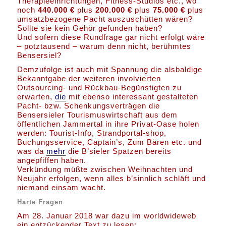
Therapieeinrichtungen, Fitness-Studios etc., wo
noch
440.000 €
plus
200.000 €
plus
75.000 €
plus
umsatzbezogene Pacht auszuschütten wären?
Sollte sie kein Gehör gefunden haben?
Und sofern diese Rundfrage gar nicht erfolgt wäre
– potztausend – warum denn nicht, berühmtes
Bensersiel?
Demzufolge ist auch mit Spannung die alsbaldige
Bekanntgabe der weiteren involvierten
Outsourcing- und Rückbau-Begünstigten zu
erwarten,
die
mit ebenso interessant gestalteten
Pacht- bzw. Schenkungsverträgen die
Bensersieler Tourismuswirtschaft aus dem
öffentlichen Jammertal in ihre Privat-Oase holen
werden: Tourist-Info, Strandportal-shop,
Buchungsservice, Captain’s, Zum Bären etc. und
was da
mehr
die B’sieler Spatzen bereits
angepfiffen haben.
Verkündung müßte zwischen Weihnachten und
Neujahr erfolgen, wenn alles b’sinnlich schläft und
niemand einsam wacht.
Harte Fragen
Am 28. Januar 2018 war dazu im worldwideweb
ein entzückender Text zu lesen: