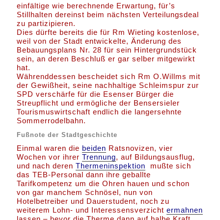
einfältige wie berechnende Erwartung, für’s
Stillhalten dereinst beim nächsten Verteilungsdeal
zu partizipieren.
Dies dürfte bereits die für Rm Wieting kostenlose,
weil von der Stadt entwickelte, Änderung des
Bebauungsplans Nr. 28 für sein Hintergrundstück
sein, an deren Beschluß er gar selber mitgewirkt
hat.
Währenddessen bescheidet sich Rm O.Willms mit
der Gewißheit, seine nachhaltige Schleimspur zur
SPD verschärfe für die Esenser Bürger die
Streupflicht und ermögliche der Bensersieler
Tourismuswirtschaft endlich die langersehnte
Sommerrodelbahn.
Fußnote der Stadtgeschichte
Einmal waren die
beiden
Ratsnovizen, vier
Wochen vor ihrer
Trennung
, auf Bildungsausflug,
und nach deren
Thermeninspektion
mußte sich
das TEB-Personal dann ihre geballte
Tarifkompetenz um die Ohren hauen und schon
von gar manchem Schnösel, nun von
Hotelbetreiber und Dauerstudent, noch zu
weiterem Lohn- und Interessensverzicht
ermahnen
lassen – bevor die Therme dann auf halbe Kraft