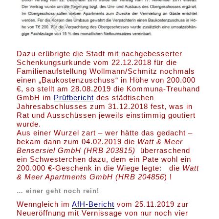
Dazu erübrigte die Stadt mit nachgebesserter
Schenkungsurkunde vom 22.12.2018 für die
Familienaufstellung Wollmann/Schmitz nochmals
einen „Baukostenzuschuss“ in Höhe von 200.000
€, so stellt am 28.08.2019 die Kommuna-Treuhand
GmbH im
Prüfbericht
des städtischen
Jahresabschlusses zum 31.12.2018 fest, was in
Rat und Ausschüssen jeweils einstimmig goutiert
wurde.
Aus einer Wurzel zart – wer hätte das gedacht –
bekam dann zum 04.02.2019 die
Watt & Meer
Bensersiel GmbH (HRB 203815)
überraschend
ein Schwesterchen dazu, dem ein Pate wohl ein
200.000 €-Geschenk in die Wiege legte: die
Watt
& Meer Apartments GmbH (HRB
204856
) !
… einer geht noch rein!
Wenngleich im
AfH-Bericht
vom 25.11.2019 zur
Neueröffnung mit Vernissage von nur noch vier