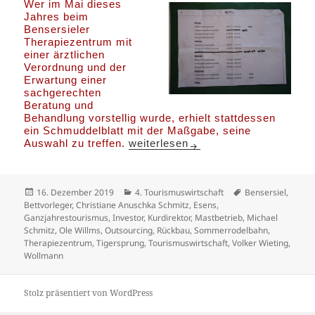
Wer im Mai dieses
Jahres beim
Bensersieler
Therapiezentrum mit
einer ärztlichen
Verordnung und der
Erwartung einer
sachgerechten
Beratung und
Behandlung vorstellig wurde, erhielt stattdessen
ein Schmuddelblatt mit der Maßgabe, seine
Austherapiert !
Auswahl zu treffen.
weiterlesen
Veröffentlicht
Kategorien
Schlagwörter
16. Dezember 2019
4. Tourismuswirtschaft
Bensersiel
,
am
Bettvorleger
,
Christiane Anuschka Schmitz
,
Esens
,
Ganzjahrestourismus
,
Investor
,
Kurdirektor
,
Mastbetrieb
,
Michael
Schmitz
,
Ole Willms
,
Outsourcing
,
Rückbau
,
Sommerrodelbahn
,
Therapiezentrum
,
Tigersprung
,
Tourismuswirtschaft
,
Volker Wieting
,
Wollmann
Stolz präsentiert von WordPress