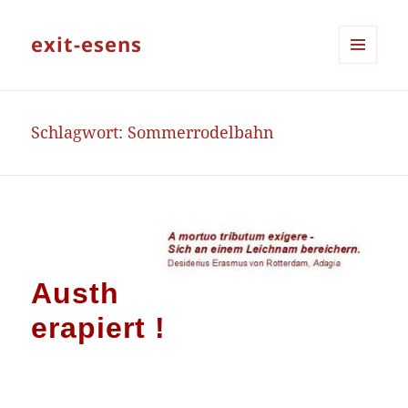
exit-esens
MENÜ
UND
WIDGETS
Schlagwort:
Sommerrodelbahn
Austh
erapiert !