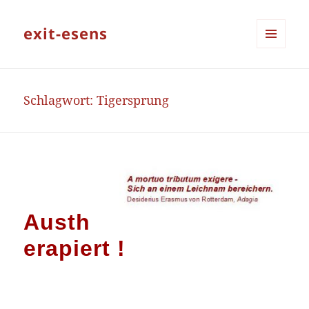
exit-esens
MENÜ
UND
WIDGETS
Schlagwort:
Tigersprung
Austh
erapiert !