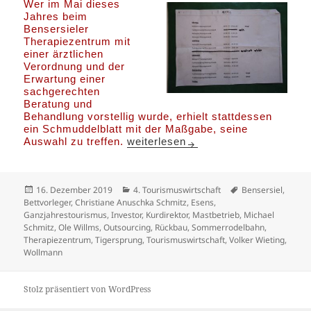
Wer im Mai dieses
Jahres beim
Bensersieler
Therapiezentrum mit
einer ärztlichen
Verordnung und der
Erwartung einer
sachgerechten
Beratung und
Behandlung vorstellig wurde, erhielt stattdessen
ein Schmuddelblatt mit der Maßgabe, seine
Austherapiert !
Auswahl zu treffen.
weiterlesen
Veröffentlicht
Kategorien
Schlagwörter
16. Dezember 2019
4. Tourismuswirtschaft
Bensersiel
,
am
Bettvorleger
,
Christiane Anuschka Schmitz
,
Esens
,
Ganzjahrestourismus
,
Investor
,
Kurdirektor
,
Mastbetrieb
,
Michael
Schmitz
,
Ole Willms
,
Outsourcing
,
Rückbau
,
Sommerrodelbahn
,
Therapiezentrum
,
Tigersprung
,
Tourismuswirtschaft
,
Volker Wieting
,
Wollmann
Stolz präsentiert von WordPress