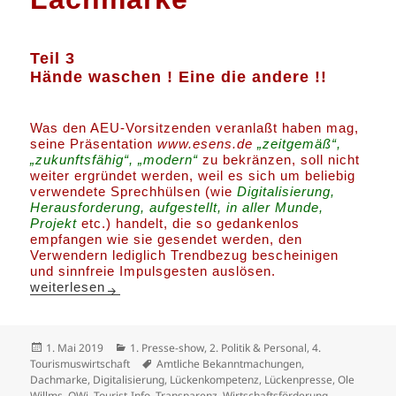
Teil 3
Hände waschen ! Eine die andere !!
Was den AEU-Vorsitzenden veranlaßt haben mag,
seine Präsentation
www.esens.de
„zeitgemäß“,
„zukunftsfähig“, „modern“
zu bekränzen, soll nicht
weiter ergründet werden, weil es sich um beliebig
verwendete Sprechhülsen (wie
Digitalisierung,
Herausforderung, aufgestellt, in aller Munde,
Projekt
etc.) handelt, die so gedankenlos
empfangen wie sie gesendet werden, den
Verwendern lediglich Trendbezug bescheinigen
und sinnfreie Impulsgesten auslösen.
Dachmarke – Lachmarke Teil 3
weiterlesen
Veröffentlicht
Kategorien
1. Mai 2019
1. Presse-show
,
2. Politik & Personal
,
4.
am
Schlagwörter
Tourismuswirtschaft
Amtliche Bekanntmachungen
,
Dachmarke
,
Digitalisierung
,
Lückenkompetenz
,
Lückenpresse
,
Ole
Willms
,
OWi
,
Tourist-Info
,
Transparenz
,
Wirtschaftsförderung