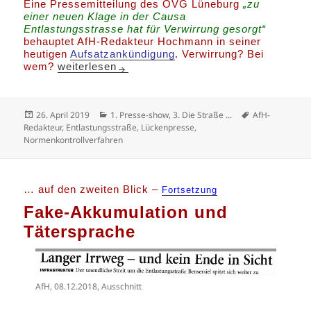
Eine Pressemitteilung des OVG Lüneburg
„zu
einer neuen Klage in der Causa
Entlastungsstrasse hat für Verwirrung gesorgt“
behauptet AfH-Redakteur Hochmann in seiner
heutigen
Aufsatzankündigung
. Verwirrung? Bei
Lückenpresse – Die Kunst des Weglassens
wem?
weiterlesen
Veröffentlicht
Kategorien
Schlagwörter
26. April 2019
1. Presse-show
,
3. Die Straße ...
AfH-
am
Redakteur
,
Entlastungsstraße
,
Lückenpresse
,
Normenkontrollverfahren
… auf den zweiten Blick –
Fortsetzung
Fake-Akkumulation und
Tätersprache
AfH, 08.12.2018, Ausschnitt