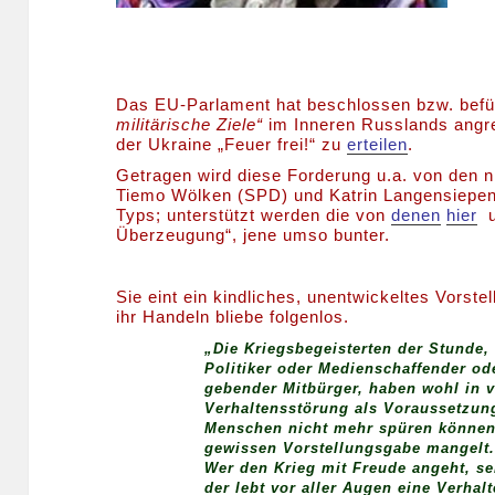
Das EU-Parlament hat beschlossen bzw. befü
militärische Ziele“
im Inneren Russlands angrei
der Ukraine „Feuer frei!“ zu
erteilen
.
Getragen wird diese Forderung u.a. von den
Tiemo Wölken (SPD) und Katrin Langensiepen
Typs; unterstützt werden die von
denen
hier
u
Überzeugung“, jene umso bunter.
Sie eint ein kindliches, unentwickeltes Vorst
ihr Handeln bliebe folgenlos.
„Die Kriegsbegeisterten der Stunde,
Politiker oder Medienschaffender od
gebender Mitbürger, haben wohl in v
Verhaltensstörung als Voraussetzun
Menschen nicht mehr spüren können 
gewissen Vorstellungsgabe mangelt
Wer den Krieg mit Freude angeht, se
der lebt vor aller Augen eine Verhal