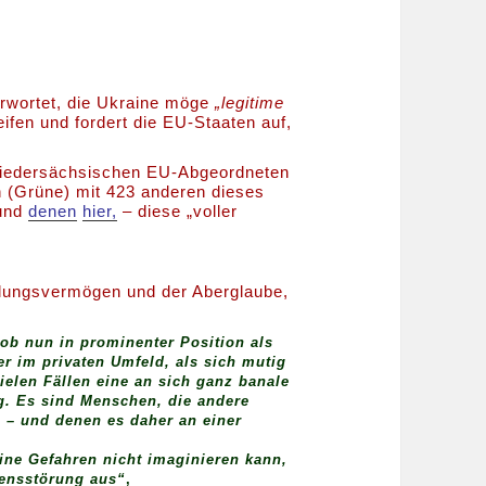
rwortet, die Ukraine möge
„legitime
fen und fordert die EU-Staaten auf,
 niedersächsischen EU-Abgeordneten
 (Grüne) mit 423 anderen dieses
nd
denen
hier,
– diese „voller
ellungsvermögen und der Aberglaube,
 ob nun in prominenter Position als
er im privaten Umfeld, als sich mutig
ielen Fällen eine an sich ganz banale
g. Es sind Menschen, die andere
– und denen es daher an einer
.
ine Gefahren nicht imaginieren kann,
tensstörung aus“
,