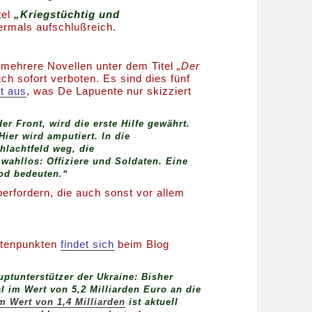
tel
„Kriegstüchtig und
ermals aufschlußreich.
h mehrere Novellen unter dem Titel
„Der
ch sofort verboten. Es sind dies fünf
rt aus
, was De Lapuente nur skizziert
er Front, wird die erste Hilfe gewährt.
Hier wird amputiert. In die
hlachtfeld weg, die
wahllos: Offiziere und Soldaten. Eine
Tod bedeuten.“
erfordern, die auch sonst vor allem
stenpunkten
findet sich
beim Blog
uptunterstützer der Ukraine: Bisher
 im Wert von 5,2 Milliarden Euro an die
im Wert von 1,4 Milliarden
ist aktuell