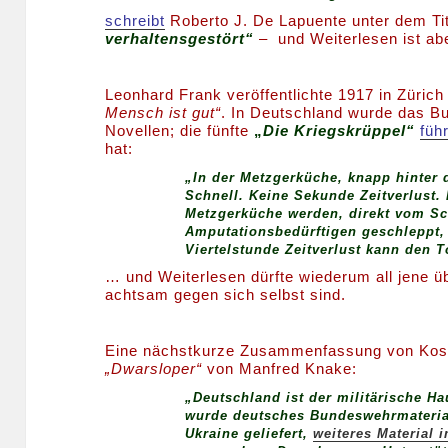
schreibt
Roberto J. De Lapuente unter dem Ti
verhaltensgestört“
– und Weiterlesen ist ab
Leonhard Frank veröffentlichte 1917 in Züric
Mensch ist gut“
. In Deutschland wurde das Bu
Novellen; die fünfte
„
Die Kriegskrüppel“
füh
hat:
„In der Metzgerküche, knapp hinter d
Schnell. Keine Sekunde Zeitverlust. 
Metzgerküche werden, direkt vom Sc
Amputationsbedürftigen geschleppt, 
Viertelstunde Zeitverlust kann den 
… und Weiterlesen dürfte wiederum all jene üb
achtsam gegen sich selbst sind.
Eine nächstkurze Zusammenfassung von Ko
„Dwarsloper“
von Manfred Knake:
„Deutschland ist der militärische Ha
wurde deutsches Bundeswehrmaterial
Ukraine geliefert,
weiteres Material 