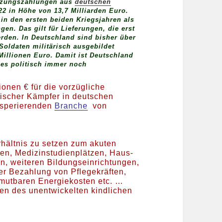
tzungszahlungen aus
deutschen
22 in Höhe von 13,7 Milliarden Euro.
 in den ersten beiden Kriegsjahren als
en. Das gilt für Lieferungen, die erst
erden. In Deutschland sind bisher über
Soldaten militärisch ausgebildet
Millionen Euro. Damit ist Deutschland
ies politisch immer noch
onen € für die vorzügliche
nischer Kämpfer in deutschen
osperierenden
Branche
von
rhältnis zu setzen zum akuten
en, Medizinstudienplätzen, Haus-
, weiteren Bildungseinrichtungen,
er Bezahlung von Pflegekräften,
umutbaren Energiekosten etc. …
gen des unentwickelten kindlichen