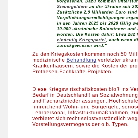
vorgesehen. Dazu kommen Unterstü
Steuergeldern
an die Ukraine seit 20
Zusätzliche 2,9 Milliarden Euro sind
Verpflichtungsermächtigungen ergang
in den Jahren 2025 bis 2028 fällig w
10.000 ukrainische Soldatinnen und 
worden. Die Kosten dafür: Etwa 282 
eindeutig Kriegspartei
, auch wenn d
zurückgewiesen wird.“
Zu den Kriegskosten kommen noch 50 Milli
medizinische
Behandlung
verletzter ukrai
Krankenhäusern, sowie die Kosten der pr
Prothesen-Fachkräfte-Projekten.
Diese Kriegswirtschaftskosten bloß ins Ve
Bedarf in Deutschland ! an Sozialwohnung
und Facharztniederlassungen, Hochschulen
hinreichend Wohn- und Bürgergeld, seriös
Lehrpersonal, Infrastrukturmaßnahmen, z
verbietet sich recht selbstverständlich we
Vorstellungsvermögens der o.b. Typen.