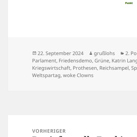
Veröffentlicht
Autor
Kate
22. September 2024
grußlohs
2. Po
am
Parlament
,
Friedensdemo
,
Grüne
,
Katrin Lan
Kriegswirtschaft
,
Prothesen
,
Reichsampel
,
Sp
Weltspartag
,
woke Clowns
Beitragsnavigation
VORHERIGER