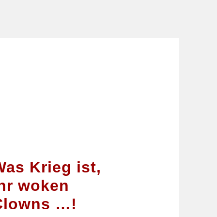
as Krieg ist,
ihr woken
Clowns …!