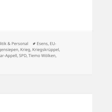
gorien
Schlagwörter
litik & Personal
Esens
,
EU-
gensiepen
,
Krieg
,
Kriegskrüppel
,
ar-Appell
,
SPD
,
Tiemo Wölken
,