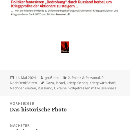
Veröffentlicht
Autor
Kategorien
11. Mai 2024
grußlohs
2. Politik & Personal
,
9.
am
Schlagwörter
NachDenkSeiten
Gaza
,
Israel
,
kriegstüchtig
,
Kriegswirtschaft
,
Nachdenkseiten
,
Russland
,
Ukraine
,
vollgefressen mit Russenhass
Beitragsnavigation
VORHERIGER
Das historische Photo
Vorheriger
Beitrag:
NÄCHSTER