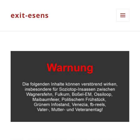
exit-esens
MENÜ
UND
WIDGETS