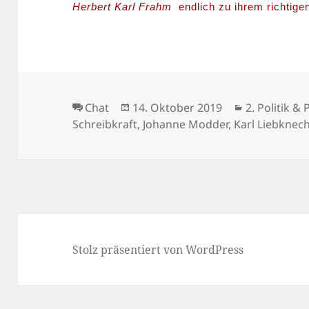
Herbert Karl Frahm
endlich zu ihrem richtige
Format
Veröffentlicht
Kategorien
Chat
14. Oktober 2019
2. Politik &
am
Schreibkraft
,
Johanne Modder
,
Karl Liebknec
Stolz präsentiert von WordPress