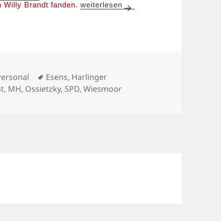
Johanne Modder featuring Karl Liebkn
n Willy Brandt fanden.
weiterlesen
Schlagwörter
 Personal
Esens
,
Harlinger
ht
,
MH
,
Ossietzky
,
SPD
,
Wiesmoor