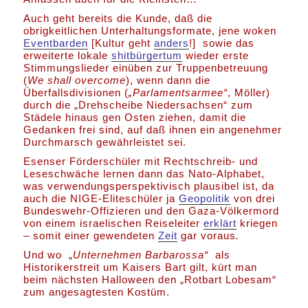
Auch geht bereits die Kunde, daß die
obrigkeitlichen Unterhaltungsformate, jene woken
Eventbarden
[Kultur geht
anders
!] sowie das
erweiterte lokale
shitbürgertum
wieder erste
Stimmungslieder einüben zur Truppenbetreuung
(
We shall overcome
), wenn dann die
Überfallsdivisionen (
„Parlamentsarmee“
, Möller)
durch die „Drehscheibe Niedersachsen“ zum
Städele hinaus gen Osten ziehen, damit die
Gedanken frei sind, auf daß ihnen ein angenehmer
Durchmarsch gewährleistet sei.
Esenser Förderschüler mit Rechtschreib- und
Leseschwäche lernen dann das Nato-Alphabet,
was verwendungsperspektivisch plausibel ist, da
auch die NIGE-Eliteschüler ja
Geopolitik
von drei
Bundeswehr-Offizieren und den Gaza-Völkermord
von einem israelischen Reiseleiter
erklärt
kriegen
– somit einer gewendeten
Zeit
gar voraus
.
Und wo „
Unternehmen Barbarossa“
als
Historikerstreit um Kaisers Bart gilt, kürt man
beim nächsten Halloween den „Rotbart Lobesam“
zum angesagtesten Kostüm.