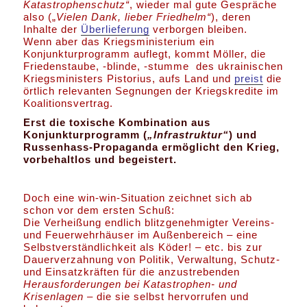
Katastrophenschutz“
, wieder mal gute Gespräche
also („
Vielen Dank,
lieber Friedhelm“
), deren
Inhalte der
Überlieferung
verborgen bleiben.
Wenn aber das Kriegsministerium ein
Konjunkturprogramm auflegt, kommt Möller, die
Friedenstaube, -blinde, -stumme des ukrainischen
Kriegsministers Pistorius, aufs Land und
preist
die
örtlich relevanten Segnungen der Kriegskredite im
Koalitionsvertrag.
Erst die toxische Kombination aus
Konjunkturprogramm (
„Infrastruktur“
) und
Russenhass-Propaganda ermöglicht den Krieg,
vorbehaltlos und begeistert.
Doch eine win-win-Situation zeichnet sich ab
schon vor dem ersten Schuß:
Die Verheißung endlich blitzgenehmigter Vereins-
und Feuerwehrhäuser im Außenbereich – eine
Selbstverständlichkeit als Köder! – etc. bis zur
Dauerverzahnung von Politik, Verwaltung, Schutz-
und Einsatzkräften für die anzustrebenden
Herausforderungen bei Katastrophen- und
Krisenlagen –
die sie selbst hervorrufen und