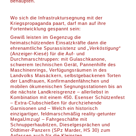
behaupten.
Wo sich die Infrastruktursegnung mit der
Kriegspropaganda paart, darf man auf ihre
Fortentwicklung gespannt sein:
Gewiß leisten im Gegenzug die
heimatschützenden Einsatzkräfte dann die
ehrenamtliche Spurassistenz und
„Verköstigung“
(Anzeiger-Kiesé) für die Auf- und
Durchmarschtruppen: mit Gulaschkanone,
schwerem technischen Gerät, Pannenhilfe des
Maschinenrings, Verfügungsräumen in des
Landvolks Maisäckern, selbstgebackenen Torten
der Landfrauen, Konfirmandenfähnchen und
mobilen ökumenischen Segnungsstationen bis an
die nächste Landkreisgrenze – allerliebst in
Kombination mit einem 450. Esenser Schützenfest
– Extra-Clubschießen für durchziehende
Garnisonen und – Welch ein historisch
einzigartiger, feldmarschmäßig reality-getunter
MegaUmzug! – Fahrgeschäfte mit
Schnupperhaubitzen, Dieselgesprächen und
Oldtimer-Panzern (SPz Marder, HS 30) zum
Anfassen auch für die Kleinsten…