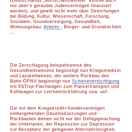
(Deutschlands „Wirtschaftswunder“ konnte auch
nur über’s geraubte Judenvermögen finanziert
werden), und gewiß nicht mehr über Streichungen
bei Bildung, Kultur, Wissenschaft, Forschung,
Sozialem, Grundversorgung, Gesundheit,
Wohnungsbau,
Arbeits-
, Bürger- und Grundrechten
…
Die Zerschlagung beispielsweise des
Gesundheitswesens begünstigt nun Kriegsmedizin
und Lazarettwesen, der weitere Rückbau des
Bahn-ÖPNV begünstigt nun
Schienenertüchtigung
mit EbTrsp-Flachwagen zum Panzertransport und
Kühlwagen zur Leichenrückführung usw. usf.
Die mit dem Kriegskredit=Sondervermögen
einhergehenden Daseinskürzungen und -
Rückbauten dienen nicht nur der Gefügigmachung
der Untertanen, der Repression zur Depression
zur Akzeptanz der gelogenen Alternativlosigkeit,