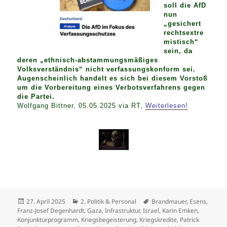
soll die AfD
nun
„gesichert
rechtsextre
mistisch“
sein, da
deren „ethnisch-abstammungsmäßiges
Volksverständnis“ nicht verfassungskonform sei.
Augenscheinlich handelt es sich bei diesem Vorstoß
um die Vorbereitung eines Verbotsverfahrens gegen
die Partei.
Wolfgang Bittner, 05.05.2025 via RT,
Weiterlesen!
Veröffentlicht
Kategorien
Schlagwörter
27. April 2025
2. Politik & Personal
Brandmauer
,
Esens
,
am
Franz-Josef Degenhardt
,
Gaza
,
Infrastruktur
,
Israel
,
Karin Emken
,
Konjunkturprogramm
,
Kriegsbegeisterung
,
Kriegskredite
,
Patrick