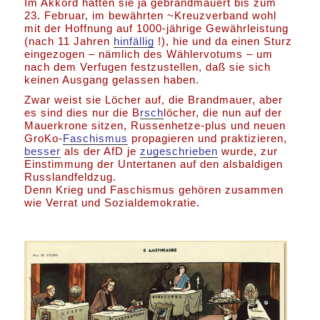
Im Akkord hatten sie ja gebrandmauert bis zum
23. Februar, im bewährten ~Kreuzverband wohl
mit der Hoffnung auf 1000-jährige Gewährleistung
(nach 11 Jahren
hinfällig
!), hie und da einen Sturz
eingezogen – nämlich des Wählervotums – um
nach dem Verfugen festzustellen, daß sie sich
keinen Ausgang gelassen haben.
Zwar weist sie Löcher auf, die Brandmauer, aber
es sind dies nur die B
rsch
löcher, die nun auf der
Mauerkrone sitzen, Russenhetze-plus und neuen
GroKo-
Faschismus
propagieren und praktizieren,
besser
als der AfD je
zugeschrieben
wurde, zur
Einstimmung der Untertanen auf den alsbaldigen
Russlandfeldzug.
Denn Krieg und Faschismus gehören zusammen
wie Verrat und Sozialdemokratie.