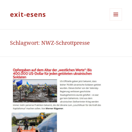
exit-esens
MENÜ
UND
WIDGETS
Schlagwort:
NWZ-Schrottpresse