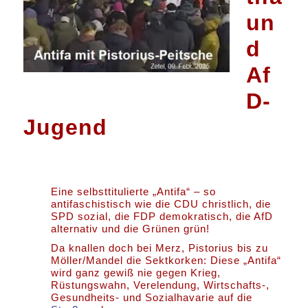
un
d
Af
D-
Jugend
Eine selbsttitulierte „Antifa“ – so
antifaschistisch wie die CDU christlich, die
SPD sozial, die FDP demokratisch, die AfD
alternativ und die Grünen grün!
Da knallen doch bei Merz, Pistorius bis zu
Möller/Mandel die Sektkorken: Diese „Antifa“
wird ganz gewiß nie gegen Krieg,
Rüstungswahn, Verelendung, Wirtschafts-,
Gesundheits- und Sozialhavarie auf die