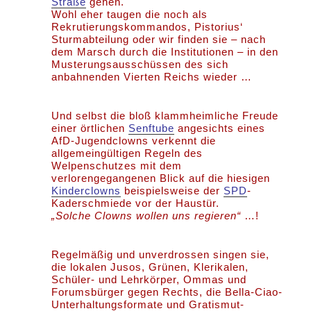
Straße
gehen.
Wohl eher taugen die noch als
Rekrutierungskommandos, Pistorius‘
Sturmabteilung oder wir finden sie – nach
dem Marsch durch die Institutionen – in den
Musterungsausschüssen des sich
anbahnenden Vierten Reichs wieder …
Und selbst die bloß klammheimliche Freude
einer örtlichen
Senftube
angesichts eines
AfD-Jugendclowns verkennt die
allgemeingültigen Regeln des
Welpenschutzes mit dem
verlorengegangenen Blick auf die hiesigen
Kinderclowns
beispielsweise der
SPD
-
Kaderschmiede vor der Haustür.
„Solche Clowns wollen uns regieren“
…!
Regelmäßig und unverdrossen singen sie,
die lokalen Jusos, Grünen, Klerikalen,
Schüler- und Lehrkörper, Ommas und
Forumsbürger gegen Rechts, die Bella-Ciao-
Unterhaltungsformate und Gratismut-