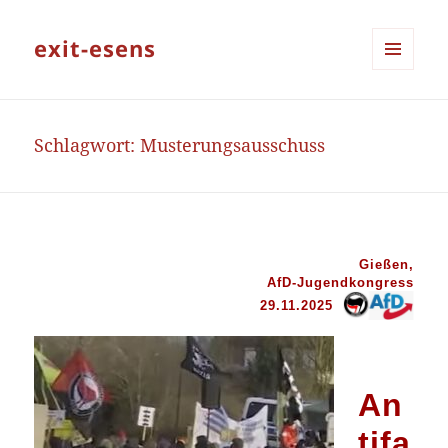
exit-esens
MENÜ
UND
WIDGETS
Schlagwort:
Musterungsausschuss
Gießen,
AfD-Jugendkongress
29.11.2025
An
tifa