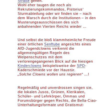
Straße
gehen.
Wohl eher taugen die noch als
Rekrutierungskommandos, Pistorius‘
Sturmabteilung oder wir finden sie – nach
dem Marsch durch die Institutionen – in den
Musterungsausschüssen des sich
anbahnenden Vierten Reichs wieder …
Und selbst die bloß klammheimliche Freude
einer örtlichen
Senftube
angesichts eines
AfD-Jugendclowns verkennt die
allgemeingültigen Regeln des
Welpenschutzes mit dem
verlorengegangenen Blick auf die hiesigen
Kinderclowns
beispielsweise der
SPD
-
Kaderschmiede vor der Haustür.
„Solche Clowns wollen uns regieren“
…!
Regelmäßig und unverdrossen singen sie,
die lokalen Jusos, Grünen, Klerikalen,
Schüler- und Lehrkörper, Ommas und
Forumsbürger gegen Rechts, die Bella-Ciao-
Unterhaltungsformate und Gratismut-