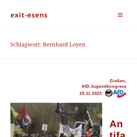
exit-esens
MENÜ
UND
WIDGETS
Schlagwort:
Bernhard Loyen
Gießen,
AfD-Jugendkongress
29.11.2025
An
tifa