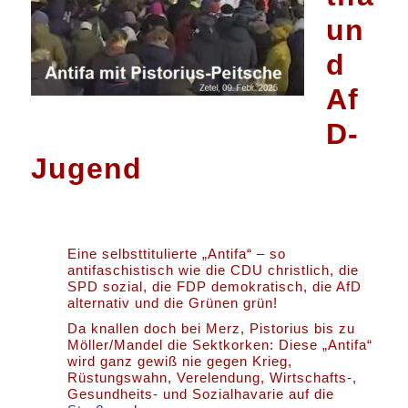
un
d
Af
D-
Jugend
Eine selbsttitulierte „Antifa“ – so
antifaschistisch wie die CDU christlich, die
SPD sozial, die FDP demokratisch, die AfD
alternativ und die Grünen grün!
Da knallen doch bei Merz, Pistorius bis zu
Möller/Mandel die Sektkorken: Diese „Antifa“
wird ganz gewiß nie gegen Krieg,
Rüstungswahn, Verelendung, Wirtschafts-,
Gesundheits- und Sozialhavarie auf die