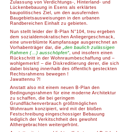
Zulassung von Verdichtungs-, Hinterland- und
Lückenbebauung in Esens als erklärtes
baupolitisches Ziel, um den ausufernden
Baugebietsausweisungen in den urbanen
Randbereichen Einhalt zu gebieten.
Nun stellt leider der B-Plan N°104, treu ergeben
dem sozialdemokratischen Anliegergeschmack,
eine unverblümte Kampfansage ausgerechnet an
Vorhabenträger dar, die
„den baulich zulässigen
Rahmen (…) ausschöpfen“
, und insofern einen
Rückschritt in der Wohnraumbeschaffung und –
wohlgemerkt! – die Diskreditierung derer, die sich
dabei bislang
innerhalb
des öffentlich gesteckten
Rechtsrahmens bewegen !
Jawattennu ?!
Anstatt also mit einem neuen B-Plan den
Bedingungsrahmen für eine moderne Architektur
zu schaffen, die bei geringem
Grundflächenverbrauch größtmöglichen
Wohnraum konzipiert, wird mit der bloßen
Festschreibung eingeschossiger Bebauung
lediglich der Verkitschtheit des gewohnt
Althergebrachten weitergefrönt.