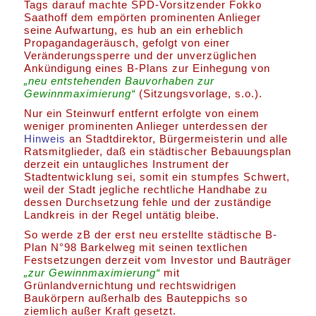
Tags darauf machte SPD-Vorsitzender Fokko
Saathoff dem empörten prominenten Anlieger
seine Aufwartung, es hub an ein erheblich
Propagandageräusch, gefolgt von einer
Veränderungssperre und der unverzüglichen
Ankündigung eines B-Plans zur Einhegung von
„neu entstehenden Bauvorhaben zur
Gewinnmaximierung“
(Sitzungsvorlage, s.o.).
Nur ein Steinwurf entfernt erfolgte von einem
weniger prominenten Anlieger unterdessen der
Hinweis
an Stadtdirektor, Bürgermeisterin und alle
Ratsmitglieder, daß ein städtischer Bebauungsplan
derzeit ein untaugliches Instrument der
Stadtentwicklung sei, somit ein stumpfes Schwert,
weil der Stadt jegliche rechtliche Handhabe zu
dessen Durchsetzung fehle und der zuständige
Landkreis in der Regel untätig bleibe.
So werde zB der erst neu erstellte städtische B-
Plan N°98 Barkelweg mit seinen textlichen
Festsetzungen derzeit vom Investor und Bauträger
„zur Gewinnmaximierung“
mit
Grünlandvernichtung und rechtswidrigen
Baukörpern außerhalb des Bauteppichs so
ziemlich außer Kraft gesetzt.