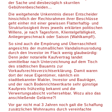
der Sache und diesbezüglich skurrilen
Gebührenbescheiden…
Die weitgehende Unkenntnis dieser Entscheider
hinsichtlich der Rechtsrahmen ihrer Beschlüsse
geht einher mit einer gewissen Flatterhaftig- und
Strukturlosigkeit ihres jeweils erklärten politischen
Willens, je nach Tagesform, Klientelgefälligkeit,
Anliegergeschmack oder Saison (Wahlkampf!).
So sind auch die Empörung und Überraschtheit
angesichts der mutmaßlichen Vandalismusrodung
durch den Investor im Flack wenig glaubwürdig:
Denn jeder notarielle Kaufvertrag landet
unmittelbar nach Unterzeichnung auf dem Tisch
des städtischen Bauamts zur
Vorkaufsrechtsverzichtserklärung. Damit waren
dort der neue Eigentümer, nämlich ein
stadtbekannter Makler, Investor und Bauträger,
und der nach Bodenrichtwertkarte sehr günstige
Kaufpreis frühzeitig bekannt und die
Verwertungsabsicht vorhersehbar. Wozu also das
anschließende Gelärme?!
Vor gar nicht mal 3 Jahren noch galt die Schaffung
zusätzlichen Wohnraums durch vereinfachte