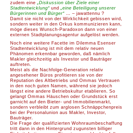
zudem eine
„Diskussion über Ziele einer
Stadtentwicklung“
und
„eine Beteiligung unserer
Bürgerinnen und Bürger“
… – jawattennu ?
Damit sie nicht von der Wirklichkeit gebissen wird,
sondern weiter in den Orkus kommunizieren kann,
möge dieses Wunsch-Paradoxon dann von einer
externen Stadtplanungsagentur aufgelöst werden.
Noch eine weitere Facette im Dilemma Esenser
Stadtentwicklung ist mit dem relativ neuen
Phänomen erkennbar geworden, daß nämlich
Makler gleichzeitig als Investor und Bauträger
auftreten.
Meist als die Nachfolge-Generation relativ
angesehener Büros profitieren sie von der
Reputation des Altbetriebs und Ommas Vertrauen
in den noch guten Namen, während sie jedoch
längst eine andere Betriebskultur etablieren. So
gelangt Ommas Häuschen oder Grundstück erst
garnicht auf den Bieter- und Immobilienmarkt,
sondern verbleibt zum arglosen Schnäppchenpreis
bei der Personalunion aus Makler, Investor,
Bauträger.
Die Frage der qualifizierten Wohnraumbeschaffung
tritt dann in den Hintergrund zugunsten billiger