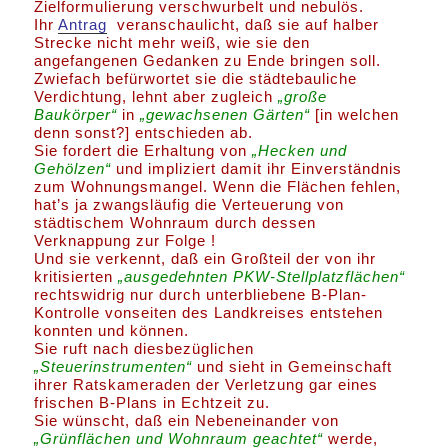
Zielformulierung verschwurbelt und nebulös.
Ihr
Antrag
veranschaulicht, daß sie auf halber
Strecke nicht mehr weiß, wie sie den
angefangenen Gedanken zu Ende bringen soll.
Zwiefach befürwortet sie die städtebauliche
Verdichtung, lehnt aber zugleich
„große
Baukörper“
in
„gewachsenen Gärten“
[in welchen
denn sonst?] entschieden ab.
Sie fordert die Erhaltung von
„Hecken und
Gehölzen“
und impliziert damit ihr Einverständnis
zum Wohnungsmangel. Wenn die Flächen fehlen,
hat’s ja zwangsläufig die Verteuerung von
städtischem Wohnraum durch dessen
Verknappung zur Folge !
Und sie verkennt, daß ein Großteil der von ihr
kritisierten
„ausgedehnten PKW-Stellplatzflächen“
rechtswidrig nur durch unterbliebene B-Plan-
Kontrolle vonseiten des Landkreises entstehen
konnten und können.
Sie ruft nach diesbezüglichen
„Steuerinstrumenten“
und sieht in Gemeinschaft
ihrer Ratskameraden der Verletzung gar eines
frischen B-Plans in Echtzeit zu.
Sie wünscht, daß ein Nebeneinander von
„Grünflächen und Wohnraum geachtet“
werde,