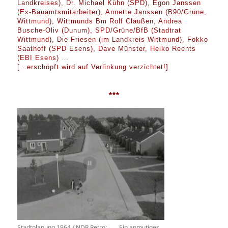
Landkreises), Dr. Michael Kühn (SPD),
Egon Janssen
(Ex-Bauamtsmitarbeiter), Annette Janssen (B90/Grüne,
Wittmund), Wittmunds Bm Rolf Claußen, Andrea
Busche-Oliv (Dunum), SPD/Grüne/BfB (Stadtrat
Wittmund), Die Friesen (im Landkreis Wittmund), Fokko
Saathoff (SPD Esens), Dave Münster, Heiko Reents
(EBI Esens) …
[…erschöpft wird auf Verlinkung verzichtet!]
***
Stadtplanung 1964 / NDR Retro: Ein anmutiges