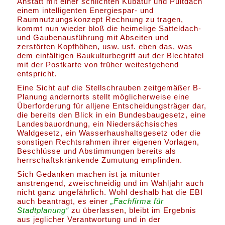
Anstatt mit einer schlichten Kubatur und Pultdach
einem intelligenten Energiespar- und
Raumnutzungskonzept Rechnung zu tragen,
kommt nun wieder bloß die heimelige Satteldach-
und Gaubenausführung mit Abseiten und
zerstörten Kopfhöhen, usw. usf. eben das, was
dem einfältigen Baukulturbegriff auf der Blechtafel
mit der Postkarte von früher weitestgehend
entspricht.
Eine Sicht auf die Stellschrauben zeitgemäßer B-
Planung andernorts stellt möglicherweise eine
Überforderung für alljene Entscheidungsträger dar,
die bereits den Blick in ein Bundesbaugesetz, eine
Landesbauordnung, ein Niedersächsisches
Waldgesetz, ein Wasserhaushaltsgesetz oder die
sonstigen Rechtsrahmen ihrer eigenen Vorlagen,
Beschlüsse und Abstimmungen bereits als
herrschaftskränkende Zumutung empfinden.
Sich Gedanken machen ist ja mitunter
anstrengend, zweischneidig und im Wahljahr auch
nicht ganz ungefährlich. Wohl deshalb hat die EBI
auch beantragt, es einer
„Fachfirma für
Stadtplanung“
zu überlassen, bleibt im Ergebnis
aus jeglicher Verantwortung und in der