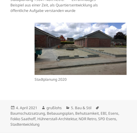
Beispiel aus einer Zeit, als Quartiersentwicklung als
öffentliche Aufgabe verstanden wurde
Stadtplanung 2020
Veröffentlicht
Autor
Kategorien
Schlagwörter
4. April 2021
grußlohs
5. Bau & Stil
am
Baumschutzsatzung
,
Bebauungsplan
,
Behutsamkeit
,
EBI
,
Esens
,
Fokko Saathoff
,
Hühnerstall-Architektur
,
NDR Retro
,
SPD Esens
,
Stadtentwicklung
Beitragsnavigation