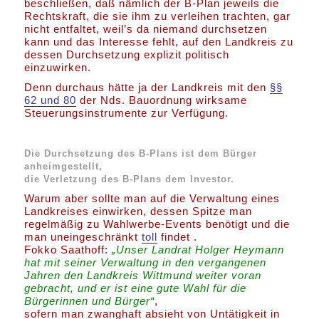
beschließen, daß nämlich der B-Plan jeweils die
Rechtskraft, die sie ihm zu verleihen trachten, gar
nicht entfaltet, weil’s da niemand durchsetzen
kann und das Interesse fehlt, auf den Landkreis zu
dessen Durchsetzung explizit politisch
einzuwirken.
Denn durchaus hätte ja der Landkreis mit den
§§
62 und 80
der Nds. Bauordnung wirksame
Steuerungsinstrumente zur Verfügung.
Die Durchsetzung des B-Plans ist dem Bürger
anheimgestellt,
die Verletzung des B-Plans dem Investor.
Warum aber sollte man auf die Verwaltung eines
Landkreises einwirken, dessen Spitze man
regelmäßig zu Wahlwerbe-Events benötigt und die
man uneingeschränkt
toll
findet .
Fokko Saathoff:
„Unser Landrat Holger Heymann
hat mit seiner Verwaltung in den vergangenen
Jahren den Landkreis Wittmund weiter voran
gebracht, und er ist eine gute Wahl für die
Bürgerinnen und Bürger“
,
sofern man zwanghaft absieht von Untätigkeit in