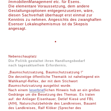
ImmobilienManagement
etc. für Esens.
Die elementare Voraussetzung, dem andere
Gestaltungsoptionen entgegenzusetzen, wäre,
diesen Sachverhalt überhaupt erst einmal zur
Kenntnis zu nehmen. Angesichts des zwanghaften
Esenser Lokaleuphemismus ist da Skepsis
angesagt.
*
Nebenschauplatz
Die Politik gestaltet ihren Handlungsbedarf
nach tagesaktuellem Erfordernis.
„Baumschutzsatzung, Baumschutzsatzung !“
Die derzeitige öffentliche Thematik ist naheliegend ein
Wahlkampf-Reflex, der mit dem Stichwort
Baumschutzsatzung
ausgelöst wurde.
Nach einem
leserbrief
lichen Hinweis hub an ein großes
Gedränge um die Besetzung des Themas. Es traten
auf: der Anlieger Eisenhauer, Detlef Kiesé und FBL
(AfH), Naturschutzbehörde des Landkreises, Bauamt
des Landkreises, Ralf Klöker (Sprecher des