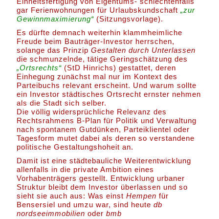
Einheitsfertigung von Eigentums- schlechtenfalls
gar Ferienwohnungen für Urlaubskundschaft
„zur
Gewinnmaximierung“
(Sitzungsvorlage).
Es dürfte demnach weiterhin klammheimliche
Freude beim Bauträger-Investor herrschen,
solange das Prinzip
Gestalten durch Unterlassen
die schmunzelnde, tätige Geringschätzung des
„Ortsrechts“
(StD Hinrichs) gestattet, deren
Einhegung zunächst mal nur im Kontext des
Parteibuchs relevant erscheint. Und warum sollte
ein Investor städtisches Ortsrecht ernster nehmen
als die Stadt sich selber.
Die völlig widersprüchliche Relevanz des
Rechtsrahmens B-Plan für Politik und Verwaltung
nach spontanem Gutdünken, Parteiklientel oder
Tagesform mutet dabei als deren so verstandene
politische Gestaltungshoheit an.
Damit ist eine städtebauliche Weiterentwicklung
allenfalls in die private Ambition eines
Vorhabenträgers gestellt. Entwicklung urbaner
Struktur bleibt dem Investor überlassen und so
sieht sie auch aus: Was einst
Hempen
für
Bensersiel und umzu war, sind heute
db
nordseeimmobilien
oder
bmb