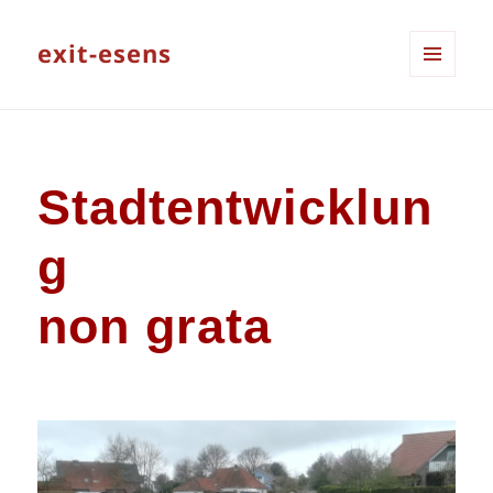
exit-esens
MENÜ
UND
WIDGETS
Stadtentwicklun
g
non grata