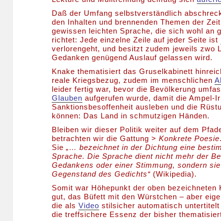
Daß der Umfang selbstverständlich abschrec
den Inhalten und brennenden Themen der Zeit 
gewissen leichten Sprache, die sich wohl an g
richtet: Jede einzelne Zeile auf jeder Seite ist
verlorengeht, und besitzt zudem jeweils zwo 
Gedanken genügend Auslauf gelassen wird.
Knake thematisiert das Gruselkabinett hinreic
reale Kriegsbezug, zudem im menschlichen
A
leider fertig war, bevor die Bevölkerung umf
Glauben
aufgerufen wurde, damit die Ampel-Ir
Sanktionsbesoffenheit ausleben und die Rüs
können: Das Land in schmutzigen Händen.
Bleiben wir dieser Politik weiter auf dem Pfad
betrachten wir die Gattung >
Konkrete Poesie
Sie
„… bezeichnet in der Dichtung eine best
Sprache. Die Sprache dient nicht mehr der B
Gedankens oder einer Stimmung, sondern sie
Gegenstand des Gedichts“
(Wikipedia).
Somit war Höhepunkt der oben bezeichneten 
gut, das Büfett mit den Würstchen – aber eige
die als
Video
stilsicher automatisch untertitelt
die treffsichere Essenz der bisher thematisier