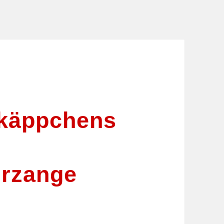
käppchens
e
rzange