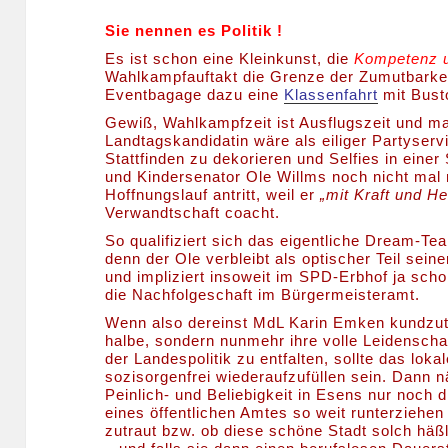
Sie nennen es Politik !
Es ist schon eine Kleinkunst, die
Kompetenz u
Wahlkampfauftakt die Grenze der Zumutbarkei
Eventbagage dazu eine
Klassenfahrt
mit Bust
Gewiß, Wahlkampfzeit ist Ausflugszeit und m
Landtagskandidatin wäre als eiliger Partyser
Stattfinden zu dekorieren und Selfies in ein
und Kindersenator Ole Willms noch nicht mal
Hoffnungslauf antritt, weil er
„mit Kraft und He
Verwandtschaft coacht.
So qualifiziert sich das eigentliche Dream-Tea
denn der Ole verbleibt als optischer Teil sei
und impliziert insoweit im SPD-Erbhof ja scho
die Nachfolgeschaft im Bürgermeisteramt.
Wenn also dereinst MdL Karin Emken kundzutu
halbe, sondern nunmehr ihre volle Leidensch
der Landespolitik zu entfalten, sollte das lo
sozisorgenfrei wiederaufzufüllen sein. Dann nä
Peinlich- und Beliebigkeit in Esens nur noch 
eines öffentlichen Amtes so weit runterziehen
zutraut bzw. ob diese schöne Stadt solch häßl