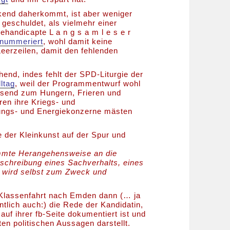
kend daherkommt, ist aber weniger
geschuldet, als vielmehr einer
ehandicapte L a n g s a m l e s e r
nummeriert
, wohl damit keine
Leerzeilen, damit den fehlenden
hend, indes fehlt der SPD-Liturgie der
lltag
, weil der Programmentwurf wohl
assend zum Hungern, Frieren und
ren ihre Kriegs- und
tungs- und Energiekonzerne mästen
e der Kleinkunst auf der Spur und
.
immte Herangehensweise an die
eschreibung eines Sachverhalts, eines
 wird selbst zum Zweck und
Klassenfahrt nach Emden dann (… ja
ntlich auch:) die Rede der Kandidatin,
 auf ihrer fb-Seite dokumentiert ist und
ten politischen Aussagen darstellt.