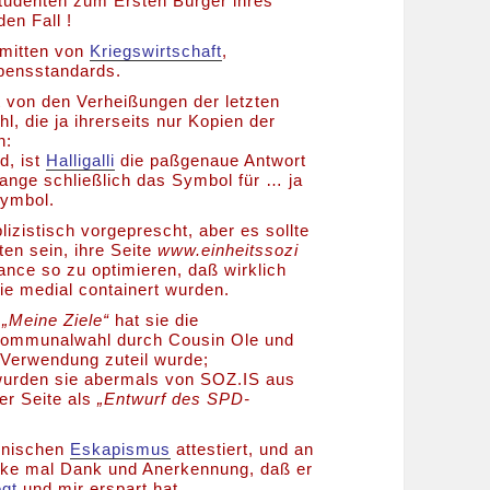
studenten zum Ersten Bürger ihres
en Fall !
nmitten von
Kriegswirtschaft
,
bensstandards.
et von den Verheißungen der letzten
 die ja ihrerseits nur Kopien der
n:
d, ist
Halligalli
die paßgenaue Antwort
ange schließlich das Symbol für … ja
Symbol.
zistisch vorgeprescht, aber es sollte
en sein, ihre Seite
www.einheitssozi
ance so zu optimieren, daß wirklich
ie medial containert wurden.
r
„Meine Ziele“
hat sie die
 Kommunalwahl durch Cousin Ole und
 Verwendung zuteil wurde;
urden sie abermals von SOZ.IS aus
er Seite als
„Entwurf des SPD-
ronischen
Eskapismus
attestiert, und an
ake mal Dank und Anerkennung, daß er
egt
und mir erspart hat.