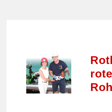
Rot
rot
Roh