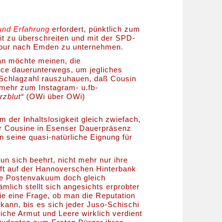
nd Erfahrung
erfordert, pünktlich zum
t zu überschreiten und mit der SPD-
our nach Emden zu unternehmen.
an möchte meinen, die
vice dauerunterwegs, um jegliches
er Schlagzahl rauszuhauen, daß Cousin
 mehr zum Instagram- u.fb-
rzblut“
(OWi über OWi)
m der Inhaltslosigkeit gleich zwiefach,
ner Cousine in Esenser Dauerpräsenz
n seine quasi-natürliche Eignung für
n sich beehrt, nicht mehr nur ihre
aft auf der Hannoverschen Hinterbank
kale Postenvakuum doch gleich
mlich stellt sich angesichts erprobter
die eine Frage, ob man die Reputation
 kann, bis es sich jeder Juso-Schischi
iche Armut und Leere wirklich verdient