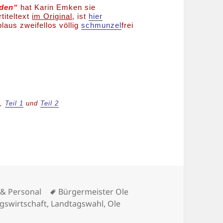
mden“
hat Karin Emken sie
titeltext
im Original
, ist
hier
aus zweifellos völlig
schmunzel
frei
h,
Teil 1
und
Teil 2
en
Schlagwörter
k & Personal
Bürgermeister Ole
egswirtschaft
,
Landtagswahl
,
Ole