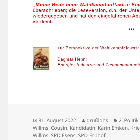
„Meine Rede beim Wahlkampfauftakt in E
überschrieben; die Leseversion, d.h. der Unter
wiedergegeben und hat den eingefahrenen Appl
verdient.
***
zur Perspektive der Wahlkampfclowns:
Dagmar Henn:
Energie, Industrie und Zusammenbruc
Veröffentlicht
Autor
Kategori
31. August 2022
grußlohs
2. Politi
am
Willms
,
Cousin
,
Kandidatin
,
Karin Emken
,
Kri
Willms
,
SPD Esens
,
SPD-Erbhof