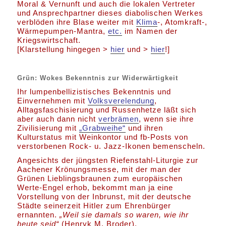
Moral & Vernunft und auch die lokalen Vertreter
und Ansprechpartner dieses diabolischen Werkes
verblöden ihre Blase weiter mit
Klima
-, Atomkraft-,
Wärmepumpen-Mantra,
etc.
im Namen der
Kriegswirtschaft.
[Klarstellung hingegen >
hier
und >
hier
!]
Grün: Wokes Bekenntnis zur Widerwärtigkeit
Ihr lumpenbellizistisches Bekenntnis und
Einvernehmen mit
Volksverelendung
,
Alltagsfaschisierung und Russenhetze läßt sich
aber auch dann nicht
verbrämen
, wenn sie ihre
Zivilisierung mit
„Grabweihe“
und ihren
Kulturstatus mit Weinkontor und fb-Posts von
verstorbenen Rock- u. Jazz-Ikonen bemenscheln.
Angesichts der jüngsten Riefenstahl-Liturgie zur
Aachener Krönungsmesse, mit der man der
Grünen Lieblingsbraunen zum europäischen
Werte-Engel erhob, bekommt man ja eine
Vorstellung von der Inbrunst, mit der deutsche
Städte seinerzeit Hitler zum Ehrenbürger
ernannten.
„Weil sie damals so waren, wie ihr
heute seid“
(Henryk M. Broder).