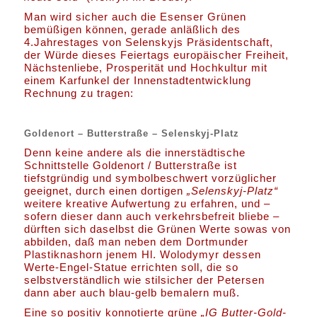
Man wird sicher auch die Esenser Grünen
bemüßigen können, gerade anläßlich des
4.Jahrestages von Selenskyjs Präsidentschaft,
der Würde dieses Feiertags europäischer Freiheit,
Nächstenliebe, Prosperität und Hochkultur mit
einem Karfunkel der Innenstadtentwicklung
Rechnung zu tragen:
Goldenort – Butterstraße – Selenskyj-Platz
Denn keine andere als die innerstädtische
Schnittstelle Goldenort / Butterstraße ist
tiefstgründig und symbolbeschwert vorzüglicher
geeignet, durch einen dortigen
„Selenskyj-Platz“
weitere kreative Aufwertung zu erfahren, und –
sofern dieser dann auch verkehrsbefreit bliebe –
dürften sich daselbst die Grünen Werte sowas von
abbilden, daß man neben dem Dortmunder
Plastiknashorn jenem Hl. Wolodymyr dessen
Werte-Engel-Statue errichten soll, die so
selbstverständlich wie stilsicher der Petersen
dann aber auch blau-gelb bemalern muß.
Eine so positiv konnotierte grüne
„IG Butter-Gold-