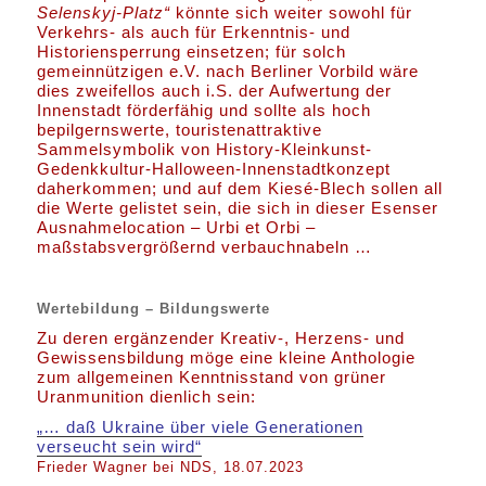
Selenskyj-Platz“
könnte sich weiter sowohl für
Verkehrs- als auch für Erkenntnis- und
Historiensperrung einsetzen; für solch
gemeinnützigen e.V. nach Berliner Vorbild wäre
dies zweifellos auch i.S. der Aufwertung der
Innenstadt förderfähig und sollte als hoch
bepilgernswerte, touristenattraktive
Sammelsymbolik von History-Kleinkunst-
Gedenkkultur-Halloween-Innenstadtkonzept
daherkommen; und auf dem Kiesé-Blech sollen all
die Werte gelistet sein, die sich in dieser Esenser
Ausnahmelocation – Urbi et Orbi –
maßstabsvergrößernd verbauchnabeln …
Wertebildung – Bildungswerte
Zu deren ergänzender Kreativ-, Herzens- und
Gewissensbildung möge eine kleine Anthologie
zum allgemeinen Kenntnisstand von grüner
Uranmunition dienlich sein:
„… daß Ukraine über viele Generationen
verseucht sein wird“
Frieder Wagner bei NDS, 18.07.2023