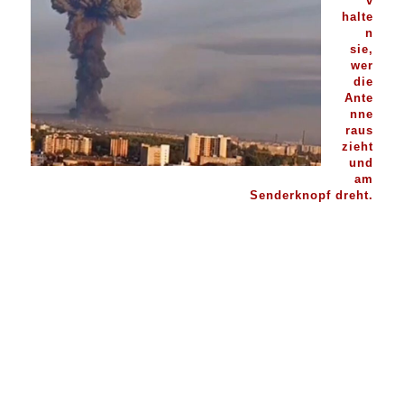
v
halte
n
sie,
wer
die
Ante
nne
raus
zieht
und
am
Senderknopf dreht.