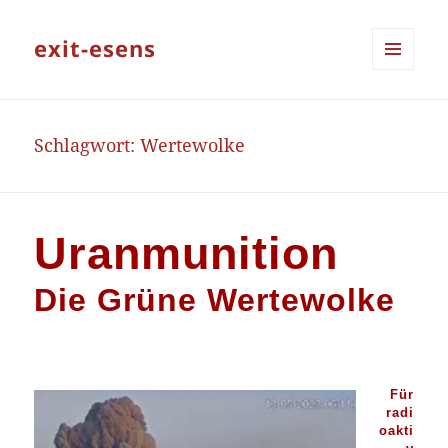
exit-esens
MENÜ
UND
WIDGETS
Schlagwort:
Wertewolke
Uranmunition
Die Grüne Wertewolke
Für
radi
oakti