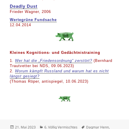
Deadly Dust
Frieder Wagner, 2006
Wertegrüne Fundsache
12.04.2014
Kleines Kognitions- und Gedächtnistraining
1.
Wer hat die „Friedensordnung“ zerstört?
(Bernhard
Trautvetter bei NDS, 09.06.2023)
2.
Worum kämpft Russland und warum hat es nicht
längst gesiegt?
(Thomas Röper, antispiegel, 10.06.2023)
Veröffentlicht
Kategorien
Schlagwörter
21. Mai 2023
6. Völlig Vermischtes
Dagmar Henn
,