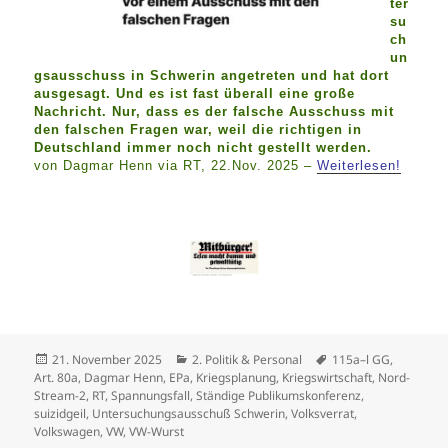
ter
su
ch
un
gsausschuss in Schwerin angetreten und hat dort
ausgesagt. Und es ist fast überall eine große
Nachricht. Nur, dass es der falsche Ausschuss mit
den falschen Fragen war, weil die richtigen in
Deutschland immer noch nicht gestellt werden.
von Dagmar Henn via RT, 22.Nov. 2025 –
Weiterlesen!
Veröffentlicht
Kategorien
Schlagwörter
21. November 2025
2. Politik & Personal
115a–l GG
,
am
Art. 80a
,
Dagmar Henn
,
EPa
,
Kriegsplanung
,
Kriegswirtschaft
,
Nord-
Stream-2
,
RT
,
Spannungsfall
,
Ständige Publikumskonferenz
,
suizidgeil
,
Untersuchungsausschuß Schwerin
,
Volksverrat
,
Volkswagen
,
VW
,
VW-Wurst