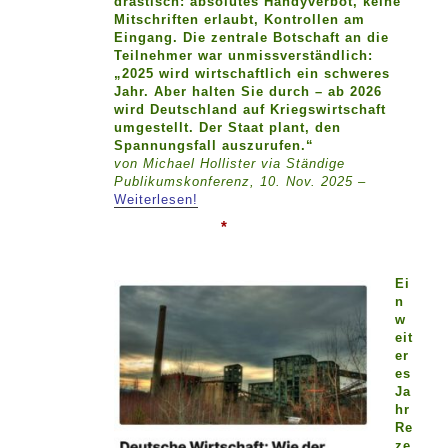
drastisch: absolutes Handyverbot, keine
Mitschriften erlaubt, Kontrollen am
Eingang. Die zentrale Botschaft an die
Teilnehmer war unmissverständlich:
„2025 wird wirtschaftlich ein schweres
Jahr. Aber halten Sie durch – ab 2026
wird Deutschland auf Kriegswirtschaft
umgestellt. Der Staat plant, den
Spannungsfall auszurufen.“
von Michael Hollister via
Ständige
Publikumskonferenz, 10. Nov. 2025 –
Weiterlesen!
*
Ei
n
w
eit
er
es
Ja
hr
Re
ze