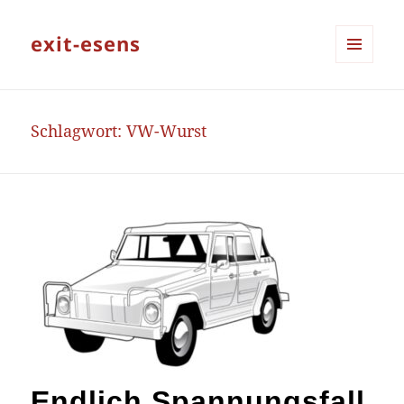
exit-esens
MENÜ
UND
WIDGETS
Schlagwort:
VW-Wurst
Endlich Spannungsfall