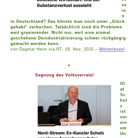
ss
io
n
in Deutschland? Das könnte man noch unter „Glück
gehabt“ verbuchen. Tatsächlich sind die Probleme
weit gravierender. Nicht nur, weil eine einmal
geschehene Deindustrialisierung schwer rückgängig
gemacht werden kann.
von Dagmar Henn via RT, 19. Nov. 2025 –
Weiterlesen!
*
Segnung des Volksverrats!
Ol
af
Sc
hol
z
ist
vor
ein
em
Un