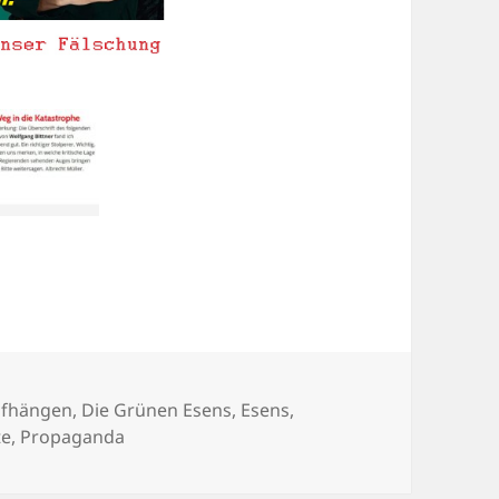
hlagwörter
ufhängen
,
Die Grünen Esens
,
Esens
,
te
,
Propaganda