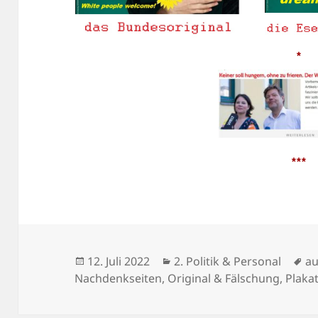
*
***
Veröffentlicht
Kategorien
Sc
12. Juli 2022
2. Politik & Personal
a
am
Nachdenkseiten
,
Original & Fälschung
,
Plaka