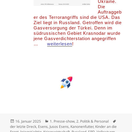
Ukraine.
Die
Auftraggeb
er des Terrorangriffs sind die USA. Das
Ziel liegt in Russland. Getroffen wird die
Gasversorgung der Türkei. Denn im
südrussischen Gebiet Krasnodar wurde
jene Gasverdichterstation angegriffen
…
weiterlesen
!
Veröffentlicht
Kategorien
Schlagwö
16. Januar 2025
1. Presse-show
,
2. Politik & Personal
am
der letzte Dreck
,
Esens
,
Jusos Esens
,
Kanonenfutter
,
Kinder an die
Front
,
kriegstüchtig
,
Kriegswirtschaft
,
Russland
,
SPD
,
Volkssturm