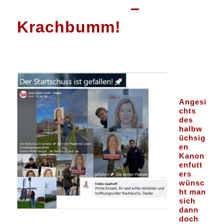
–
Krachbumm!
Angesi
chts
des
halbw
üchsig
en
Kanon
enfutt
ers
wünsc
ht man
sich
dann
doch