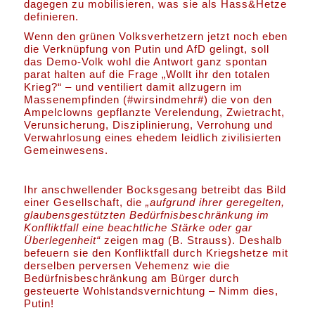
dagegen zu mobilisieren, was sie als Hass&Hetze
definieren.
Wenn den grünen Volksverhetzern jetzt noch eben
die Verknüpfung von Putin und AfD gelingt, soll
das Demo-Volk wohl die Antwort ganz spontan
parat halten auf die Frage „Wollt ihr den totalen
Krieg?“ – und ventiliert damit allzugern im
Massenempfinden (#wirsindmehr#) die von den
Ampelclowns gepflanzte Verelendung, Zwietracht,
Verunsicherung, Disziplinierung, Verrohung und
Verwahrlosung eines ehedem leidlich zivilisierten
Gemeinwesens.
Ihr anschwellender Bocksgesang betreibt das Bild
einer Gesellschaft, die
„aufgrund ihrer geregelten,
glaubensgestützten Bedürfnisbeschränkung im
Konfliktfall eine beachtliche Stärke oder gar
Überlegenheit“
zeigen mag (B. Strauss). Deshalb
befeuern sie den Konfliktfall durch Kriegshetze mit
derselben perversen Vehemenz wie die
Bedürfnisbeschränkung am Bürger durch
gesteuerte Wohlstandsvernichtung – Nimm dies,
Putin!