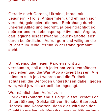
Gerade noch Corona, Ukraine, Israel mit -
Leugnern, -Trolls, Antisemiten, und eh man sich
versieht, galoppiert die neue Bedrohung durch
unseren Alltag und bedroht, ja beeinträchtigt so
spürbar unsere Lebensperspektive aufs Ärgste,
daß jegliche leseschwache Couchkartoffel sich
durch behördlichen Aufruf gern und willig an die
Pflicht zum
Mitläufertum
Widerstand gemahnt
sieht.
Um ebenso die neuen Parolen nicht zu
versäumen, soll auch jeder am Volksempfänger
verbleiben und die WarnApp aktiviert lassen. Alle
müssen sich jetzt wehren und die Freiheit
schützen; die Behörden unterstützen dabei; gegen
wen, wird jeweils aktuell durchgesagt.
Wer nämlich dem Aufruf zum
Obrigkeitskonformismus Folge leistet, erntet Lob,
Unterstützung, Solidarität von Scholz, Baerbock,
Habeck und Konsorten, denn dies wird von den
Qualitätsmedien als Persilschein des Bürgertums