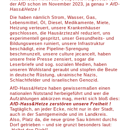
der AfD schon im November 2023, ja genau >
AfD-
Hass&Hetze !
Die haben nämlich Strom, Wasser, Gas,
Lebensmittel, Öl, Diesel, Medikamente, Miete,
Heizung verteuert, unsere Krankenhäuser
geschlossen, die Hausärztezahl reduziert, uns
experimentell gespritzt, unser Gesundheits- und
Bildungswesen ruiniert, unsere Infrastruktur
beschädigt, eine Pipeline-Sprengung
beschmunzelt, unsere culture jecancelt, haben
unsere freie Presse zensiert, sogar die
Leserbriefe und sog. sozialen Medien, haben
unseren Wohlstand geraubt und stopfen die Beute
in deutsche Rüstung, ukrainische Nazis,
Schlachtfelder und israelischen Genozid.
AfD-Hass&Hetze haben gewissermaßen einen
nationalen Notstand herbeigeführt und wer die
Aufzählungen abkürzen mag, merkt sich bloß dies:
AfD-Hass&Hetze zerstören unsere Freiheit !
Tagtäglich, an jeder Ecke, nicht nur in der Stadt,
auch in der Samtgemeinde und im Landkreis.
Also, Platz da, die neue grüne Sau kömmt durchs
Dorf getrieben – und sie grunzt besonders laut:
„Haltet den Dieb!“