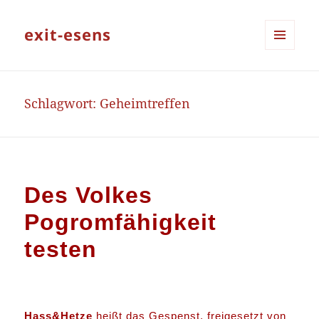
exit-esens
MENÜ
UND
WIDGETS
Schlagwort:
Geheimtreffen
Des Volkes
Pogromfähigkeit
testen
Hass&Hetze
heißt das Gespenst, freigesetzt von