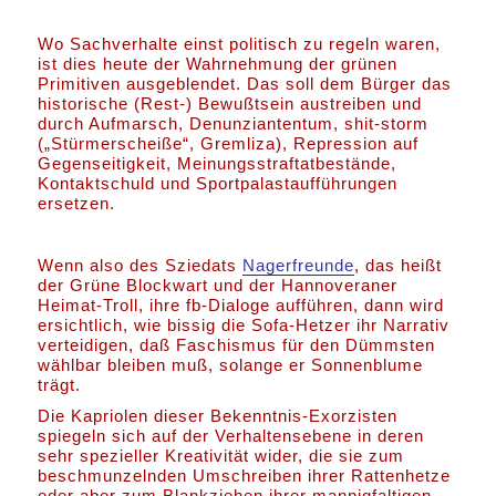
Wo Sachverhalte einst politisch zu regeln waren,
ist dies heute der Wahrnehmung der grünen
Primitiven ausgeblendet. Das soll dem Bürger das
historische (Rest-) Bewußtsein austreiben und
durch Aufmarsch, Denunziantentum, shit-storm
(„Stürmerscheiße“, Gremliza), Repression auf
Gegenseitigkeit, Meinungsstraftatbestände,
Kontaktschuld und Sportpalastaufführungen
ersetzen.
Wenn also des Sziedats
Nagerfreunde
, das heißt
der Grüne Blockwart und der Hannoveraner
Heimat-Troll, ihre fb-Dialoge aufführen, dann wird
ersichtlich, wie bissig die Sofa-Hetzer ihr Narrativ
verteidigen, daß Faschismus für den Dümmsten
wählbar bleiben muß, solange er Sonnenblume
trägt.
Die Kapriolen dieser Bekenntnis-Exorzisten
spiegeln sich auf der Verhaltensebene in deren
sehr spezieller Kreativität wider, die sie zum
beschmunzelnden Umschreiben ihrer Rattenhetze
oder aber zum Blankziehen ihrer mannigfaltigen