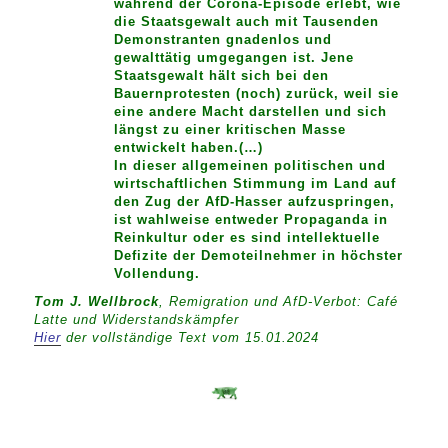
während der Corona-Episode erlebt, wie
die Staatsgewalt auch mit Tausenden
Demonstranten gnadenlos und
gewalttätig umgegangen ist. Jene
Staatsgewalt hält sich bei den
Bauernprotesten (noch) zurück, weil sie
eine andere Macht darstellen und sich
längst zu einer kritischen Masse
entwickelt haben.(…)
In dieser allgemeinen politischen und
wirtschaftlichen Stimmung im Land auf
den Zug der AfD-Hasser aufzuspringen,
ist wahlweise entweder Propaganda in
Reinkultur oder es sind intellektuelle
Defizite der Demoteilnehmer in höchster
Vollendung.
Tom J. Wellbrock
, Remigration und AfD-Verbot: Café
Latte und Widerstandskämpfer
Hier
der vollständige Text vom 15.01.2024