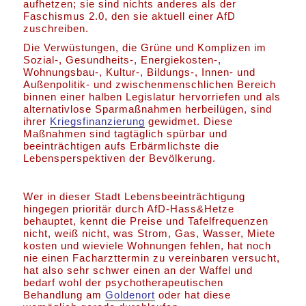
aufhetzen; sie sind nichts anderes als der
Faschismus 2.0, den sie aktuell einer AfD
zuschreiben.
Die Verwüstungen, die Grüne und Komplizen im
Sozial-, Gesundheits-, Energiekosten-,
Wohnungsbau-, Kultur-, Bildungs-, Innen- und
Außenpolitik- und zwischenmenschlichen Bereich
binnen einer halben Legislatur hervorriefen und als
alternativlose Sparmaßnahmen herbeilügen, sind
ihrer
Kriegsfinanzierung
gewidmet. Diese
Maßnahmen sind tagtäglich spürbar und
beeinträchtigen aufs Erbärmlichste die
Lebensperspektiven der Bevölkerung.
Wer in dieser Stadt Lebensbeeinträchtigung
hingegen prioritär durch AfD-Hass&Hetze
behauptet, kennt die Preise und Tafelfrequenzen
nicht, weiß nicht, was Strom, Gas, Wasser, Miete
kosten und wieviele Wohnungen fehlen, hat noch
nie einen Facharzttermin zu vereinbaren versucht,
hat also sehr schwer einen an der Waffel und
bedarf wohl der psychotherapeutischen
Behandlung am
Goldenort
oder hat diese