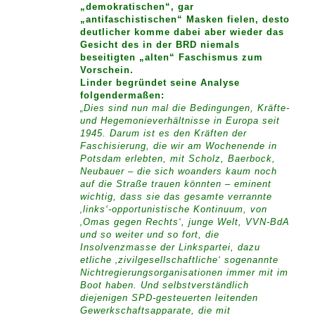
„demokratischen“, gar
„antifaschistischen“ Masken fielen, desto
deutlicher komme dabei aber wieder das
Gesicht des in der BRD niemals
beseitigten „alten“ Faschismus zum
Vorschein.
Linder begründet seine Analyse
folgendermaßen:
„Dies sind nun mal die Bedingungen, Kräfte-
und Hegemonieverhältnisse in Europa seit
1945. Darum ist es den Kräften der
Faschisierung, die wir am Wochenende in
Potsdam erlebten, mit Scholz, Baerbock,
Neubauer – die sich woanders kaum noch
auf die Straße trauen könnten – eminent
wichtig, dass sie das gesamte verrannte
‚links‘-opportunistische Kontinuum, von
‚Omas gegen Rechts‘, junge Welt, VVN-BdA
und so weiter und so fort, die
Insolvenzmasse der Linkspartei, dazu
etliche ‚zivilgesellschaftliche‘ sogenannte
Nichtregierungsorganisationen immer mit im
Boot haben. Und selbstverständlich
diejenigen SPD-gesteuerten leitenden
Gewerkschaftsapparate, die mit