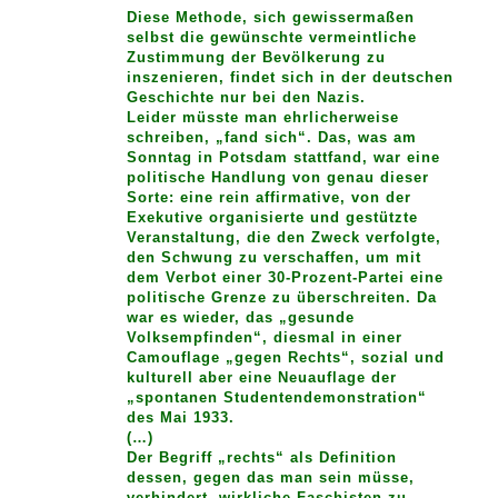
Diese Methode, sich gewissermaßen
selbst die gewünschte vermeintliche
Zustimmung der Bevölkerung zu
inszenieren, findet sich in der deutschen
Geschichte nur bei den Nazis.
Leider müsste man ehrlicherweise
schreiben, „fand sich“. Das, was am
Sonntag in Potsdam stattfand, war eine
politische Handlung von genau dieser
Sorte: eine rein affirmative, von der
Exekutive organisierte und gestützte
Veranstaltung, die den Zweck verfolgte,
den Schwung zu verschaffen, um mit
dem Verbot einer 30-Prozent-Partei eine
politische Grenze zu überschreiten. Da
war es wieder, das „gesunde
Volksempfinden“, diesmal in einer
Camouflage „gegen Rechts“, sozial und
kulturell aber eine Neuauflage der
„spontanen Studentendemonstration“
des Mai 1933.
(…)
Der Begriff „rechts“ als Definition
dessen, gegen das man sein müsse,
verhindert, wirkliche Faschisten zu