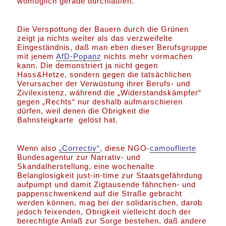
womöglich gerade durchlaufen.
Die Verspottung der Bauern durch die Grünen
zeigt ja nichts weiter als das verzweifelte
Eingeständnis, daß man eben dieser Berufsgruppe
mit jenem
AfD-Popanz
nichts mehr vormachen
kann. Die demonstriert ja nicht gegen
Hass&Hetze, sondern gegen die tatsächlichen
Verursacher der Verwüstung ihrer Berufs- und
Zivilexistenz, während die „Widerstandskämpfer“
gegen „Rechts“ nur deshalb aufmarschieren
dürfen, weil denen die Obrigkeit die
Bahnsteigkarte gelöst hat.
Wenn also
„Correctiv“
, diese NGO-
camouflierte
Bundesagentur zur Narrativ- und
Skandalherstellung, eine wochenalte
Belanglosigkeit just-in-time zur Staatsgefährdung
aufpumpt und damit Zigtausende fähnchen- und
pappenschwenkend auf die Straße gebracht
werden können, mag bei der solidarischen, darob
jedoch feixenden, Obrigkeit vielleicht doch der
berechtigte Anlaß zur Sorge bestehen, daß andere