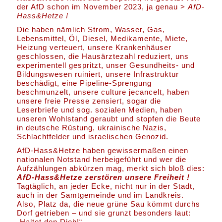
der AfD schon im November 2023, ja genau >
AfD-
Hass&Hetze !
Die haben nämlich Strom, Wasser, Gas,
Lebensmittel, Öl, Diesel, Medikamente, Miete,
Heizung verteuert, unsere Krankenhäuser
geschlossen, die Hausärztezahl reduziert, uns
experimentell gespritzt, unser Gesundheits- und
Bildungswesen ruiniert, unsere Infrastruktur
beschädigt, eine Pipeline-Sprengung
beschmunzelt, unsere culture jecancelt, haben
unsere freie Presse zensiert, sogar die
Leserbriefe und sog. sozialen Medien, haben
unseren Wohlstand geraubt und stopfen die Beute
in deutsche Rüstung, ukrainische Nazis,
Schlachtfelder und israelischen Genozid.
AfD-Hass&Hetze haben gewissermaßen einen
nationalen Notstand herbeigeführt und wer die
Aufzählungen abkürzen mag, merkt sich bloß dies:
AfD-Hass&Hetze zerstören unsere Freiheit !
Tagtäglich, an jeder Ecke, nicht nur in der Stadt,
auch in der Samtgemeinde und im Landkreis.
Also, Platz da, die neue grüne Sau kömmt durchs
Dorf getrieben – und sie grunzt besonders laut:
„Haltet den Dieb!“