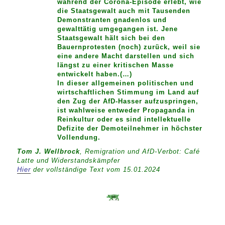
während der Corona-Episode erlebt, wie
die Staatsgewalt auch mit Tausenden
Demonstranten gnadenlos und
gewalttätig umgegangen ist. Jene
Staatsgewalt hält sich bei den
Bauernprotesten (noch) zurück, weil sie
eine andere Macht darstellen und sich
längst zu einer kritischen Masse
entwickelt haben.(…)
In dieser allgemeinen politischen und
wirtschaftlichen Stimmung im Land auf
den Zug der AfD-Hasser aufzuspringen,
ist wahlweise entweder Propaganda in
Reinkultur oder es sind intellektuelle
Defizite der Demoteilnehmer in höchster
Vollendung.
Tom J. Wellbrock
, Remigration und AfD-Verbot: Café
Latte und Widerstandskämpfer
Hier
der vollständige Text vom 15.01.2024