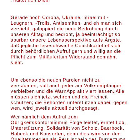
Gerade noch Corona, Ukraine, Israel mit -
Leugnern, -Trolls, Antisemiten, und eh man sich
versieht, galoppiert die neue Bedrohung durch
unseren Alltag und bedroht, ja beeinträchtigt so
spürbar unsere Lebensperspektive aufs Ärgste,
daß jegliche leseschwache Couchkartoffel sich
durch behördlichen Aufruf gern und willig an die
Pflicht zum
Mitläufertum
Widerstand gemahnt
sieht.
Um ebenso die neuen Parolen nicht zu
versäumen, soll auch jeder am Volksempfänger
verbleiben und die WarnApp aktiviert lassen. Alle
müssen sich jetzt wehren und die Freiheit
schützen; die Behörden unterstützen dabei; gegen
wen, wird jeweils aktuell durchgesagt.
Wer nämlich dem Aufruf zum
Obrigkeitskonformismus Folge leistet, erntet Lob,
Unterstützung, Solidarität von Scholz, Baerbock,
Habeck und Konsorten, denn dies wird von den
Qualitätsmedien als Persilschein des Bürgertums