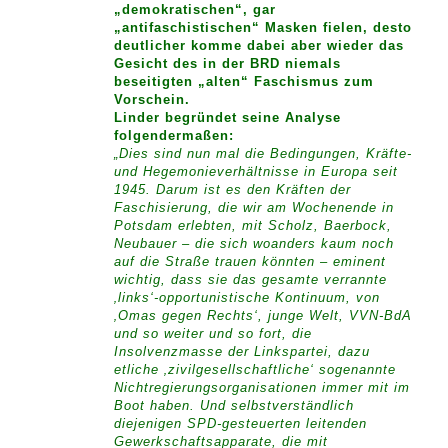
„demokratischen“, gar
„antifaschistischen“ Masken fielen, desto
deutlicher komme dabei aber wieder das
Gesicht des in der BRD niemals
beseitigten „alten“ Faschismus zum
Vorschein.
Linder begründet seine Analyse
folgendermaßen:
„Dies sind nun mal die Bedingungen, Kräfte-
und Hegemonieverhältnisse in Europa seit
1945. Darum ist es den Kräften der
Faschisierung, die wir am Wochenende in
Potsdam erlebten, mit Scholz, Baerbock,
Neubauer – die sich woanders kaum noch
auf die Straße trauen könnten – eminent
wichtig, dass sie das gesamte verrannte
‚links‘-opportunistische Kontinuum, von
‚Omas gegen Rechts‘, junge Welt, VVN-BdA
und so weiter und so fort, die
Insolvenzmasse der Linkspartei, dazu
etliche ‚zivilgesellschaftliche‘ sogenannte
Nichtregierungsorganisationen immer mit im
Boot haben. Und selbstverständlich
diejenigen SPD-gesteuerten leitenden
Gewerkschaftsapparate, die mit