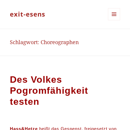
exit-esens
MENÜ
UND
WIDGETS
Schlagwort:
Choreographen
Des Volkes
Pogromfähigkeit
testen
Hass&Hetze
heißt das Gespenst, freigesetzt von