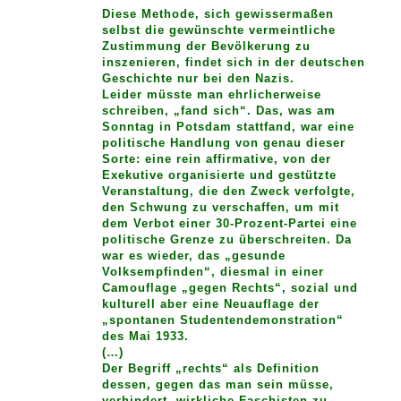
Diese Methode, sich gewissermaßen
selbst die gewünschte vermeintliche
Zustimmung der Bevölkerung zu
inszenieren, findet sich in der deutschen
Geschichte nur bei den Nazis.
Leider müsste man ehrlicherweise
schreiben, „fand sich“. Das, was am
Sonntag in Potsdam stattfand, war eine
politische Handlung von genau dieser
Sorte: eine rein affirmative, von der
Exekutive organisierte und gestützte
Veranstaltung, die den Zweck verfolgte,
den Schwung zu verschaffen, um mit
dem Verbot einer 30-Prozent-Partei eine
politische Grenze zu überschreiten. Da
war es wieder, das „gesunde
Volksempfinden“, diesmal in einer
Camouflage „gegen Rechts“, sozial und
kulturell aber eine Neuauflage der
„spontanen Studentendemonstration“
des Mai 1933.
(…)
Der Begriff „rechts“ als Definition
dessen, gegen das man sein müsse,
verhindert, wirkliche Faschisten zu