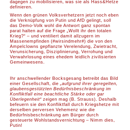
dagegen zu mobilisieren, was sie als Hass&Hetze
definieren.
Wenn den grünen Volksverhetzern jetzt noch eben
die Verknüpfung von Putin und AfD gelingt, soll
das Demo-Volk wohl die Antwort ganz spontan
parat halten auf die Frage „Wollt ihr den totalen
Krieg?“ – und ventiliert damit allzugern im
Massenempfinden (#wirsindmehr#) die von den
Ampelclowns gepflanzte Verelendung, Zwietracht,
Verunsicherung, Disziplinierung, Verrohung und
Verwahrlosung eines ehedem leidlich zivilisierten
Gemeinwesens.
Ihr anschwellender Bocksgesang betreibt das Bild
einer Gesellschaft, die
„aufgrund ihrer geregelten,
glaubensgestützten Bedürfnisbeschränkung im
Konfliktfall eine beachtliche Stärke oder gar
Überlegenheit“
zeigen mag (B. Strauss). Deshalb
befeuern sie den Konfliktfall durch Kriegshetze mit
derselben perversen Vehemenz wie die
Bedürfnisbeschränkung am Bürger durch
gesteuerte Wohlstandsvernichtung – Nimm dies,
Putin!