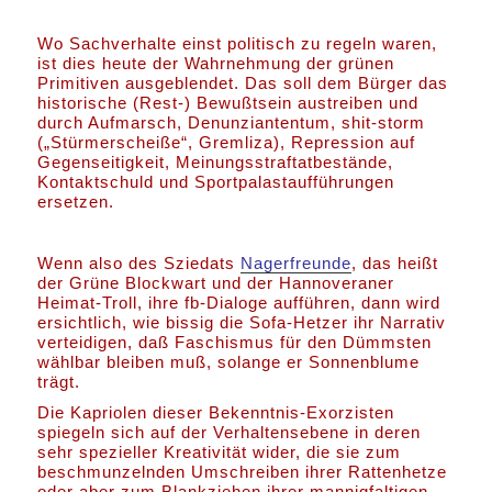
Wo Sachverhalte einst politisch zu regeln waren,
ist dies heute der Wahrnehmung der grünen
Primitiven ausgeblendet. Das soll dem Bürger das
historische (Rest-) Bewußtsein austreiben und
durch Aufmarsch, Denunziantentum, shit-storm
(„Stürmerscheiße“, Gremliza), Repression auf
Gegenseitigkeit, Meinungsstraftatbestände,
Kontaktschuld und Sportpalastaufführungen
ersetzen.
Wenn also des Sziedats
Nagerfreunde
, das heißt
der Grüne Blockwart und der Hannoveraner
Heimat-Troll, ihre fb-Dialoge aufführen, dann wird
ersichtlich, wie bissig die Sofa-Hetzer ihr Narrativ
verteidigen, daß Faschismus für den Dümmsten
wählbar bleiben muß, solange er Sonnenblume
trägt.
Die Kapriolen dieser Bekenntnis-Exorzisten
spiegeln sich auf der Verhaltensebene in deren
sehr spezieller Kreativität wider, die sie zum
beschmunzelnden Umschreiben ihrer Rattenhetze
oder aber zum Blankziehen ihrer mannigfaltigen