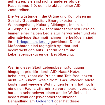
aufhetzen; sie sind nichts anderes als der
Faschismus 2.0, den sie aktuell einer AfD
zuschreiben.
Die Verwüstungen, die Grüne und Komplizen im
Sozial-, Gesundheits-, Energiekosten-,
Wohnungsbau-, Kultur-, Bildungs-, Innen- und
Außenpolitik- und zwischenmenschlichen Bereich
binnen einer halben Legislatur hervorriefen und als
alternativlose Sparmaßnahmen herbeilügen, sind
ihrer
Kriegsfinanzierung
gewidmet. Diese
Maßnahmen sind tagtäglich spürbar und
beeinträchtigen aufs Erbärmlichste die
Lebensperspektiven der Bevölkerung.
Wer in dieser Stadt Lebensbeeinträchtigung
hingegen prioritär durch AfD-Hass&Hetze
behauptet, kennt die Preise und Tafelfrequenzen
nicht, weiß nicht, was Strom, Gas, Wasser, Miete
kosten und wieviele Wohnungen fehlen, hat noch
nie einen Facharzttermin zu vereinbaren versucht,
hat also sehr schwer einen an der Waffel und
bedarf wohl der psychotherapeutischen
Behandlung am
Goldenort
oder hat diese