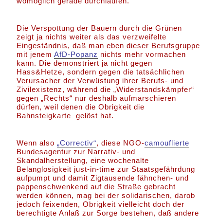
womöglich gerade durchlaufen.
Die Verspottung der Bauern durch die Grünen
zeigt ja nichts weiter als das verzweifelte
Eingeständnis, daß man eben dieser Berufsgruppe
mit jenem
AfD-Popanz
nichts mehr vormachen
kann. Die demonstriert ja nicht gegen
Hass&Hetze, sondern gegen die tatsächlichen
Verursacher der Verwüstung ihrer Berufs- und
Zivilexistenz, während die „Widerstandskämpfer“
gegen „Rechts“ nur deshalb aufmarschieren
dürfen, weil denen die Obrigkeit die
Bahnsteigkarte gelöst hat.
Wenn also
„Correctiv“
, diese NGO-
camouflierte
Bundesagentur zur Narrativ- und
Skandalherstellung, eine wochenalte
Belanglosigkeit just-in-time zur Staatsgefährdung
aufpumpt und damit Zigtausende fähnchen- und
pappenschwenkend auf die Straße gebracht
werden können, mag bei der solidarischen, darob
jedoch feixenden, Obrigkeit vielleicht doch der
berechtigte Anlaß zur Sorge bestehen, daß andere