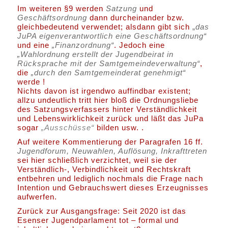
Im weiteren §9 werden
Satzung
und
Geschäftsordnung
dann durcheinander bzw.
gleichbedeutend verwendet; alsdann gibt sich
„
das
JuPA eigenverantwortlich eine Geschäftsordnung“
und eine
„Finanzordnung“
. Jedoch eine
„Wahlordnung erstellt der Jugendbeirat in
Rücksprache mit der Samtgemeindeverwaltung“
,
die
„durch den Samtgemeinderat genehmigt“
werde !
Nichts davon ist irgendwo auffindbar existent;
allzu undeutlich tritt hier bloß die Ordnungsliebe
des Satzungsverfassers hinter Verständlichkeit
und Lebenswirklichkeit zurück und läßt das JuPa
sogar
„Ausschüsse“
bilden usw. .
Auf weitere Kommentierung der Paragrafen 16 ff.
Jugendforum, Neuwahlen, Auflösung, Inkrafttreten
sei hier schließlich verzichtet, weil sie der
Verständlich-, Verbindlichkeit und Rechtskraft
entbehren und lediglich nochmals die Frage nach
Intention und Gebrauchswert dieses Erzeugnisses
aufwerfen.
Zurück zur Ausgangsfrage: Seit 2020 ist das
Esenser Jugendparlament tot – formal und