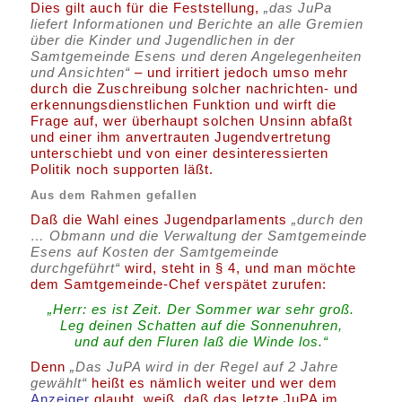
Dies gilt auch für die Feststellung,
„das JuPa
liefert Informationen und Berichte an alle Gremien
über die Kinder und Jugendlichen in der
Samtgemeinde Esens und deren Angelegenheiten
und Ansichten“
– und irritiert jedoch umso mehr
durch die Zuschreibung solcher nachrichten- und
erkennungsdienstlichen Funktion und wirft die
Frage auf, wer überhaupt solchen Unsinn abfaßt
und einer ihm anvertrauten Jugendvertretung
unterschiebt und von einer desinteressierten
Politik noch supporten läßt.
Aus dem Rahmen gefallen
Daß die Wahl eines Jugendparlaments
„durch den
… Obmann und die Verwaltung der Samtgemeinde
Esens auf Kosten der Samtgemeinde
durchgeführt“
wird, steht in § 4, und man möchte
dem Samtgemeinde-Chef verspätet zurufen:
„Herr: es ist Zeit. Der Sommer war sehr groß.
Leg deinen Schatten auf die Sonnenuhren,
und auf den Fluren laß die Winde los.“
Denn
„Das JuPA wird in der Regel auf 2 Jahre
gewählt“
heißt es nämlich weiter und wer dem
Anzeiger
glaubt, weiß, daß das letzte JuPA im