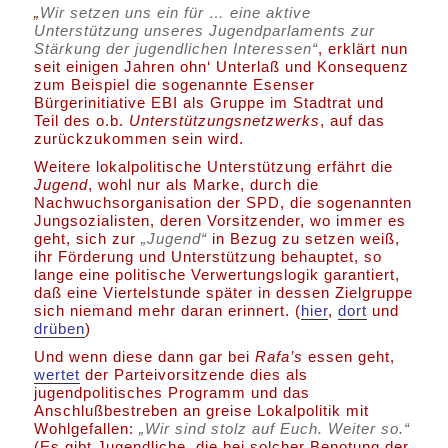
„
Wir setzen uns ein für … eine aktive
Unterstützung unseres Jugendparlaments zur
Stärkung der jugendlichen Interessen“
, erklärt nun
seit einigen Jahren ohn‘ Unterlaß und Konsequenz
zum Beispiel die sogenannte Esenser
Bürgerinitiative EBI als Gruppe im Stadtrat und
Teil des o.b.
Unterstützungsnetzwerks
, auf das
zurückzukommen sein wird.
Weitere lokalpolitische Unterstützung erfährt die
Jugend
, wohl nur als Marke, durch die
Nachwuchsorganisation der SPD, die sogenannten
Jungsozialisten, deren Vorsitzender, wo immer es
geht, sich zur
„Jugend“
in Bezug zu setzen weiß,
ihr Förderung und Unterstützung behauptet, so
lange eine politische Verwertungslogik garantiert,
daß eine Viertelstunde später in dessen Zielgruppe
sich niemand mehr daran erinnert. (
hier
,
dort
und
drüben
)
Und wenn diese dann gar bei
Rafa’s
essen geht,
wertet
der Parteivorsitzende dies als
jugendpolitisches Programm und das
Anschlußbestreben an greise Lokalpolitik mit
Wohlgefallen:
„Wir sind stolz auf Euch. Weiter so.“
(Es gibt Jugendliche, die bei solcher Benotung der