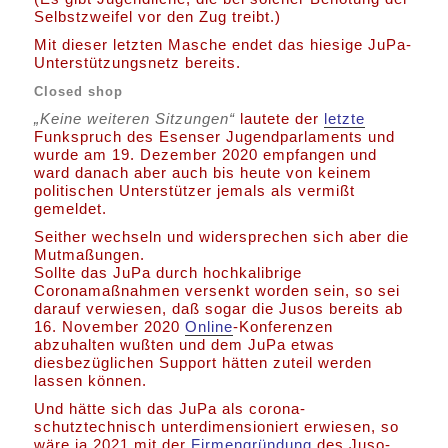
Selbstzweifel vor den Zug treibt.)
Mit dieser letzten Masche endet das hiesige JuPa-
Unterstützungsnetz bereits.
Closed shop
„Keine weiteren Sitzungen“
lautete der
letzte
Funkspruch des Esenser Jugendparlaments und
wurde am 19. Dezember 2020 empfangen und
ward danach aber auch bis heute von keinem
politischen Unterstützer jemals als vermißt
gemeldet.
Seither wechseln und widersprechen sich aber die
Mutmaßungen.
Sollte das JuPa durch hochkalibrige
Coronamaßnahmen versenkt worden sein, so sei
darauf verwiesen, daß sogar die Jusos bereits ab
16. November 2020
Online
-Konferenzen
abzuhalten wußten und dem JuPa etwas
diesbezüglichen Support hätten zuteil werden
lassen können.
Und hätte sich das JuPa als corona-
schutztechnisch unterdimensioniert erwiesen, so
wäre ja 2021 mit der
Firmengründung
des Juso-