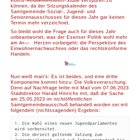
esens-
Redaktions
Wein-Stube verspüren zu
können, da der Sitzungskalender des
Samtgemeinde-Sozial-, Jugend- und
Seniorenausschusses für dieses Jahr gar keinen
Termin mehr verzeichnet.
So bleibt wohl die Frage auch für dieses Jahr
unbeantwortet, was der Esenser Politik wohl mehr
am
Ar…
Herzen vorbeigeht: die Perspektive des
Einwohnernachwuchses oder das rechtskonforme
Handeln.
Nun weiß man’s: Es ist beides, und eine dritte
Komponente kommt hinzu: Die Volksverarschung.
Denn auf Nachfrage teilte mit Mail vom 07.06.2023
Stadtdirektor Harald Hinrichs mit, daß die Sache
am 25.05.2023 im
nichtöffentlichen
Samtgemeindeausschuß behandelt worden sei mit
folgendem (nichtssagenden) Ergebnis:
1. Die Wahl eines neuen Jugendparlamentes 
wird vorbereitet.

2. Die derzeit geltende Satzung zum 