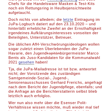
Chefs für die Handelsware Masken & Test-Kits
noch ein Rettungsring in Heulbojensichtweite
aufgetaucht.
Doch nichts von alledem; die
letzte
Eintragung im
JuPa-Logbuch datiert auf den 23.10.2020 – und
hinterläßt erhebliche Zweifel an der Ernsthaftigkeit
irgendeines Aufklärungsinteresses vonseiten der
Beteiligten, Unterstützer, Betreuer.
Die üblichen AfH-Verschwörungsideologen wollen
sogar zuletzt einen Überlebenden der JuPa-
Havarie, den Jugend
kapitän
bürgermeister Marco
Bents als Juso-Kandidaten für die Kommunalwahl
2021
gesehen
haben!
Tja, die JuPa-Mailadresse ist tot bzw. antwortet
nicht; der Vorsitzende des zuständigen
Samtgemeinde-Sozial-, Jugend-,
Seniorenausschusses Gerhard Frerichs, angefragt
nach dem Bericht der Jugendpflege, ebenfalls; und
die Anfrage an die Berichterstatterin selbst blieb
letztlich auch erfolglos.
Wer nun also mehr über die Esenser Polit-
Verhältnisse wissen möchte, muß wieder mal tief