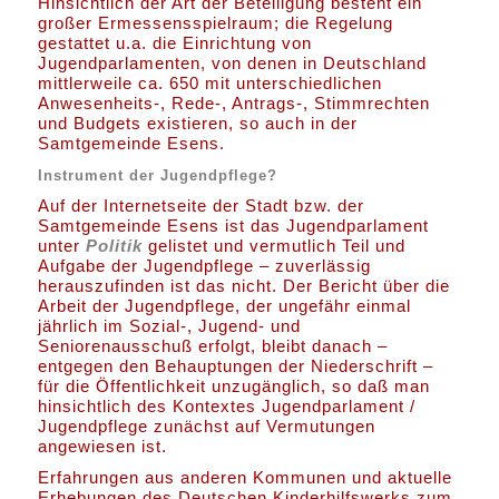
Hinsichtlich der Art der Beteiligung besteht ein
großer Ermessensspielraum; die Regelung
gestattet u.a. die Einrichtung von
Jugendparlamenten, von denen in Deutschland
mittlerweile ca. 650 mit unterschiedlichen
Anwesenheits-, Rede-, Antrags-, Stimmrechten
und Budgets existieren, so auch in der
Samtgemeinde Esens.
Instrument der Jugendpflege?
Auf der Internetseite der Stadt bzw. der
Samtgemeinde Esens ist das Jugendparlament
unter
Politik
gelistet und vermutlich Teil und
Aufgabe der Jugendpflege – zuverlässig
herauszufinden ist das nicht. Der Bericht über die
Arbeit der Jugendpflege, der ungefähr einmal
jährlich im Sozial-, Jugend- und
Seniorenausschuß erfolgt, bleibt danach –
entgegen den Behauptungen der Niederschrift –
für die Öffentlichkeit unzugänglich, so daß man
hinsichtlich des Kontextes Jugendparlament /
Jugendpflege zunächst auf Vermutungen
angewiesen ist.
Erfahrungen aus anderen Kommunen und aktuelle
Erhebungen des Deutschen Kinderhilfswerks zum