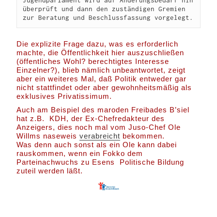
Jugendparlament wird auf Änderungsbedarf hin 
überprüft und dann den zuständigen Gremien 
zur Beratung und Beschlussfassung vorgelegt.
Die explizite Frage dazu, was es erforderlich
machte, die Öffentlichkeit hier auszuschließen
(öffentliches Wohl? berechtigtes Interesse
Einzelner?), blieb nämlich unbeantwortet, zeigt
aber ein weiteres Mal, daß Politik entweder gar
nicht stattfindet oder aber gewohnheitsmäßig als
exklusives Privatissimum.
Auch am Beispiel des maroden Freibades B’siel
hat z.B. KDH, der Ex-Chefredakteur des
Anzeigers, dies noch mal vom Juso-Chef Ole
Willms naseweis
verabreicht
bekommen.
Was denn auch sonst als ein Ole kann dabei
rauskommen, wenn ein Fokko dem
Parteinachwuchs zu Esens Politische Bildung
zuteil werden läßt.