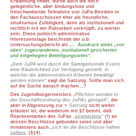
Erwähnung findet, dürfte auch die noch
gelegentliche, aber bindungslose und
freischwebende Teilnahme von JuPa-Beiräten in
den Fachausschüssen eher als freundliche,
strukturlose Zufälligkeit, denn als institutionell und
rechtlich mit der Ratsarbeit verknüpft, zu werten
sein. Diese politisch-administrative
Interessenslage beschreibt der o.b.
Untersuchungsbericht als
„… Ausdruck eines „von
oben“ zugestandenen, institutionell gesicherten
und eingehegten Beteiligungsortes“
.
„Dem JuPA wird durch die Samtgemeinde Esens
eine Räumlichkeit zur Verfügung gestellt, in
welcher die administrativen Arbeiten bewältigt
werden können“
sagt die Satzung. Sollte man sich
auf die Suche danach machen…?
Des Jugendbürgermeisters
„Pflichten werden in
der
Geschäftsordnung
des JuPAs geregelt“
, die
aber in Abgrenzung zur >
Satzung
nicht weiter
erläutert ist, die wiederum mit §7 betont, daß
Repräsentanten des JuPas
„
strengstens
“
(
!) an
dessen Beschlüsse gebunden seien und aber
mindestens auch
„sich an die Beschlüsse halten
sollten
„
(§14).