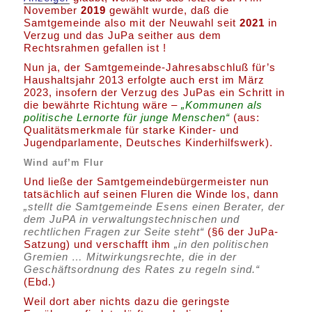
November
2019
gewählt wurde, daß die
Samtgemeinde also mit der Neuwahl seit
2021
in
Verzug und das JuPa seither aus dem
Rechtsrahmen gefallen ist !
Nun ja, der Samtgemeinde-Jahresabschluß für’s
Haushaltsjahr 2013 erfolgte auch erst im März
2023, insofern der Verzug des JuPas ein Schritt in
die bewährte Richtung wäre –
„Kommunen als
politische Lernorte für junge Menschen“
(aus:
Qualitätsmerkmale für starke Kinder- und
Jugendparlamente, Deutsches Kinderhilfswerk).
Wind auf’m Flur
Und ließe der Samtgemeindebürgermeister nun
tatsächlich auf seinen Fluren die Winde los, dann
„stellt die Samtgemeinde Esens einen Berater, der
dem JuPA in verwaltungstechnischen und
rechtlichen Fragen zur Seite steht“
(§6 der JuPa-
Satzung) und verschafft ihm
„in den politischen
Gremien … Mitwirkungsrechte, die in der
Geschäftsordnung des Rates zu regeln sind.“
(Ebd.)
Weil dort aber nichts dazu die geringste