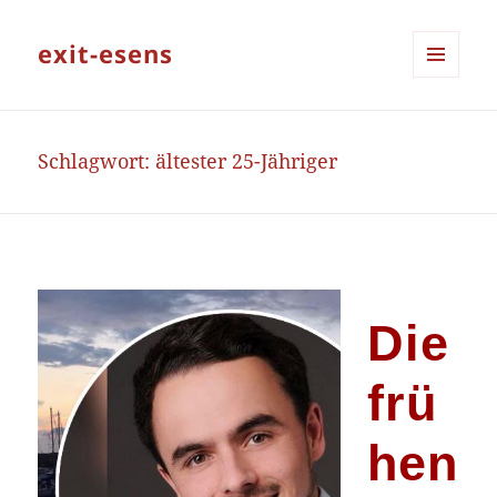
exit-esens
MENÜ
UND
WIDGETS
Schlagwort:
ältester 25-Jähriger
Die
frü
hen