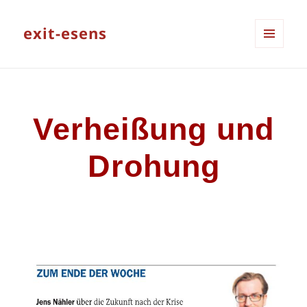
exit-esens
MENÜ
UND
WIDGETS
Verheißung und
Drohung