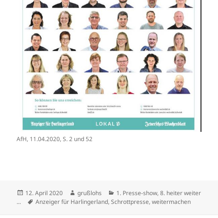
AfH, 11.04.2020, S. 2 und 52
Veröffentlicht
Autor
Kategorien
12. April 2020
grußlohs
1. Presse-show
,
8. heiter weiter
am
Schlagwörter
...
Anzeiger für Harlingerland
,
Schrottpresse
,
weitermachen