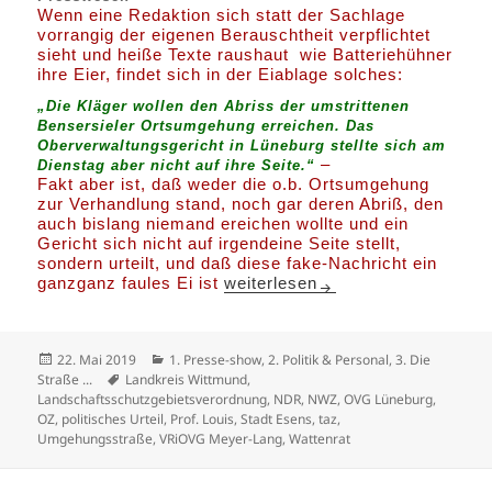
Wenn eine Redaktion sich statt der Sachlage
vorrangig der eigenen Berauschtheit verpflichtet
sieht und heiße Texte raushaut wie Batteriehühner
ihre Eier, findet sich in der Eiablage solches:
„Die Kläger wollen den Abriss der umstrittenen
Bensersieler Ortsumgehung erreichen. Das
Oberverwaltungsgericht in Lüneburg stellte sich am
–
Dienstag aber nicht auf ihre Seite.“
Fakt aber ist, daß weder die o.b. Ortsumgehung
zur Verhandlung stand, noch gar deren Abriß, den
auch bislang niemand ereichen wollte und ein
Gericht sich nicht auf irgendeine Seite stellt,
sondern urteilt, und daß diese fake-Nachricht ein
Das Urteil zur Landschaftsschu
ganzganz faules Ei ist
weiterlesen
Veröffentlicht
Kategorien
22. Mai 2019
1. Presse-show
,
2. Politik & Personal
,
3. Die
am
Schlagwörter
Straße ...
Landkreis Wittmund
,
Landschaftsschutzgebietsverordnung
,
NDR
,
NWZ
,
OVG Lüneburg
,
OZ
,
politisches Urteil
,
Prof. Louis
,
Stadt Esens
,
taz
,
Umgehungsstraße
,
VRiOVG Meyer-Lang
,
Wattenrat