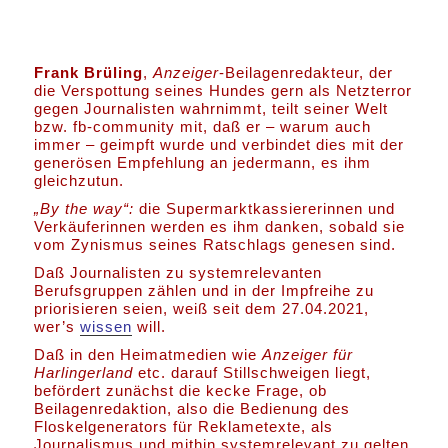
Frank Brüling
,
Anzeiger
-Beilagenredakteur, der
die Verspottung seines Hundes gern als Netzterror
gegen Journalisten wahrnimmt, teilt seiner Welt
bzw. fb-community mit, daß er – warum auch
immer – geimpft wurde und verbindet dies mit der
generösen Empfehlung an jedermann, es ihm
gleichzutun.
„By the way“:
die Supermarktkassiererinnen und
Verkäuferinnen werden es ihm danken, sobald sie
vom Zynismus seines Ratschlags genesen sind.
Daß Journalisten zu systemrelevanten
Berufsgruppen zählen und in der Impfreihe zu
priorisieren seien, weiß seit dem 27.04.2021,
wer’s
wissen
will.
Daß in den Heimatmedien wie
Anzeiger für
Harlingerland
etc. darauf Stillschweigen liegt,
befördert zunächst die kecke Frage, ob
Beilagenredaktion, also die Bedienung des
Floskelgenerators für Reklametexte, als
Journalismus und mithin systemrelevant zu gelten