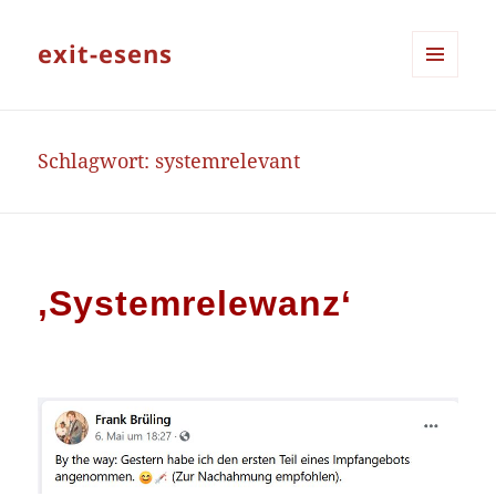
exit-esens
MENÜ
UND
WIDGETS
Schlagwort:
systemrelevant
‚Systemrelewanz‘