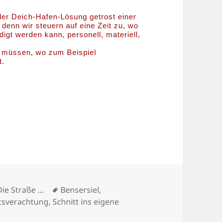
ler Deich-Hafen-Lösung getrost einer
denn wir steuern auf eine Zeit zu, wo
igt werden kann, personell, materiell,
 müssen, wo zum Beispiel
t.
Schlagwörter
Die Straße ...
Bensersiel
,
tsverachtung
,
Schnitt ins eigene
t