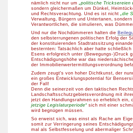
nämlich nicht nur um
„politische Tricksereien
sondern gleichermaßen um Dünkel, Heimtücke
und Rechtsverachtung. Und es ist nicht
„die S
Verwaltung, Bürgern und Untertanen, sondern
Verantwortlichen, die simulieren, was Dümmer
Und nur die Nochdümmeren halten die
Beileg
den selbsterrungenen politischen Erfolg der S
der konstituierenden Stadtratssitzung einand
besternten: Tatsächlich aber hatte schließlich
Esens erfolgreich unter (Bewegungs-)Druck ge
Entschädigungshöhe war das niedersächisch
der Immobilienwertermittlungsverordnung bef
Zudem zeugt’s von hoher Dichtkunst, der n
ein großes Entwicklungspotential für Bensersi
der Fall!
Denn die seinerzeit von den taktischen Rech
Landschaftsschutzgebietsverordnung mit ihre
jetzt den Handlungsrahmen so erheblich ein,
jetzige Legislaturperiode“
sich mit einer schm
wird begnügen müssen.
So erweist sich, was einst als Rache am Eig
somit zur Verringerung seines Entschädigung
mal als Selbstfesselung und abermaliger Schni