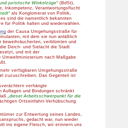
 und juristische Winkelzüge“
(BdSt),
, Inkompetenz, Verantwortungsflucht
tadt“
als Konglomerat von Politik,
 es sind die namentlich bekannten
e für Politik halten und wiederwählen.
ung
der Causa Umgehungsstraße für
imulanten, mit dem sie nun anläßlich
er beweihräucherten, verblümten und
 die Deich- und Sielacht die Stadt
setzt, und mit der
e Umweltministerium nach Maßgabe
aßt.
unmehr verfügbaren Umgehungsstraße
el zuzuschreiben. Das Gegenteil ist
tsverächtern verhängte
n Auflagen und Bindungen schränkt
 daß
„dieser Arbeitsschwerpunkt für die
ächtigen Ortseinfahrt-Verhübschung
entümer zur Entwertung seines Landes,
sanspruchs, gedacht war, nun wieder
tt ins eigene Fleisch, wir erinnern uns