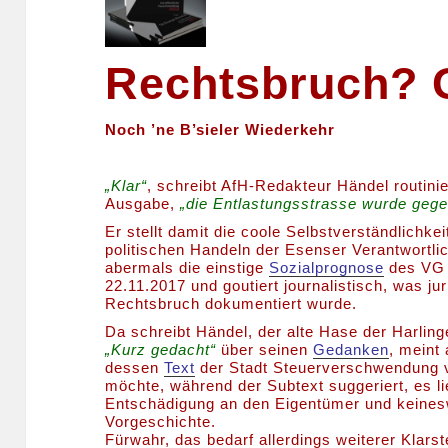
Rechtsbruch? G
Noch ’ne B’sieler Wiederkehr
„Klar“
, schreibt AfH-Redakteur Händel routinie
Ausgabe,
„die Entlastungsstrasse wurde gege
Er stellt damit die coole Selbstverständlichke
politischen Handeln der Esenser Verantwortlich
abermals die einstige
Sozialprognose
des VG 
22.11.2017 und goutiert journalistisch, was ju
Rechtsbruch dokumentiert wurde.
Da schreibt Händel, der alte Hase der Harling
„Kurz gedacht“
über seinen
Gedanken
, meint
dessen
Text
der Stadt Steuerverschwendung 
möchte, während der Subtext suggeriert, es 
Entschädigung an den Eigentümer und keines
Vorgeschichte.
Fürwahr, das bedarf allerdings weiterer Klars