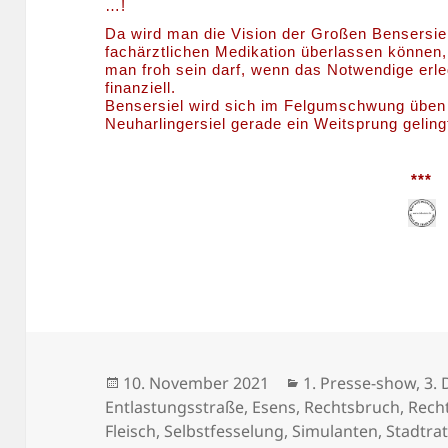
…!
Da wird man die Vision der Großen Bensersie
fachärztlichen Medikation überlassen können, 
man froh sein darf, wenn das Notwendige erled
finanziell.
Bensersiel wird sich im Felgumschwung üben
Neuharlingersiel gerade ein Weitsprung geling
***
Veröffentlicht
Kategorien
10. November 2021
1. Presse-show
,
3. 
am
Entlastungsstraße
,
Esens
,
Rechtsbruch
,
Rech
Fleisch
,
Selbstfesselung
,
Simulanten
,
Stadtra