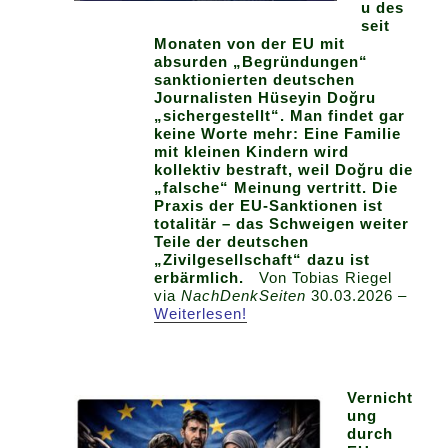
u des
seit
Monaten von der EU mit
absurden „Begründungen“
sanktionierten deutschen
Journalisten Hüseyin Doğru
„sichergestellt“. Man findet gar
keine Worte mehr: Eine Familie
mit kleinen Kindern wird
kollektiv bestraft, weil Doğru die
„falsche“ Meinung vertritt. Die
Praxis der EU-Sanktionen ist
totalitär – das Schweigen weiter
Teile der deutschen
„Zivilgesellschaft“ dazu ist
erbärmlich.
Von Tobias Riegel
via
NachDenkSeiten
30.03.2026 –
Weiterlesen!
Vernicht
ung
durch