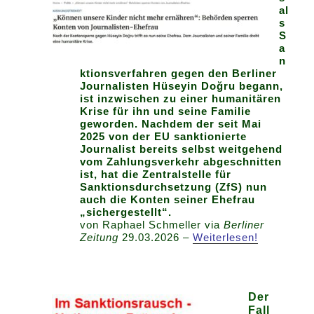
al
s
S
a
n
ktionsverfahren gegen den Berliner
Journalisten Hüseyin Doğru begann,
ist inzwischen zu einer humanitären
Krise für ihn und seine Familie
geworden. Nachdem der seit Mai
2025 von der EU sanktionierte
Journalist bereits selbst weitgehend
vom Zahlungsverkehr abgeschnitten
ist, hat die Zentralstelle für
Sanktionsdurchsetzung (ZfS) nun
auch die Konten seiner Ehefrau
„sichergestellt“.
von Raphael Schmeller via
Berliner
Zeitung
29.03.2026 –
Weiterlesen!
Der
Fall