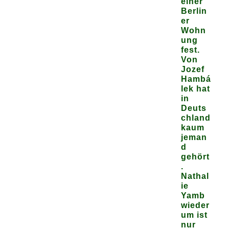
einer
Berlin
er
Wohn
ung
fest.
Von
Jozef
Hambá
lek hat
in
Deuts
chland
kaum
jeman
d
gehört
.
Nathal
ie
Yamb
wieder
um ist
nur