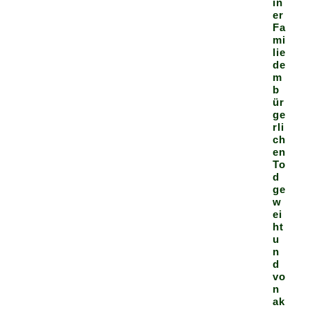
in
er
Fa
mi
lie
de
m
b
ür
ge
rli
ch
en
To
d
ge
w
ei
ht
u
n
d
vo
n
ak