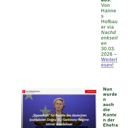
Von
Hanne
s
Hofbau
er via
Nachd
enkseit
en
30.03.
2026 –
Weiterl
esen!
Nun
wurde
n
auch
die
Konte
n der
Ehefra