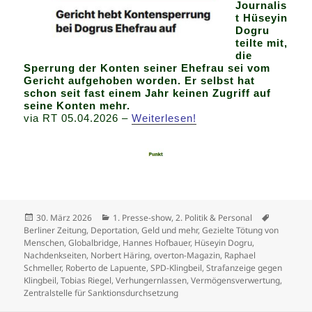
Journalis
t Hüseyin
Dogru
teilte mit,
die
Sperrung der Konten seiner Ehefrau sei vom
Gericht aufgehoben worden. Er selbst hat
schon seit fast einem Jahr keinen Zugriff auf
seine Konten mehr.
via RT 05.04.2026 –
Weiterlesen!
Veröffentlicht
Kategorien
Schlagwör
30. März 2026
1. Presse-show
,
2. Politik & Personal
am
Berliner Zeitung
,
Deportation
,
Geld und mehr
,
Gezielte Tötung von
Menschen
,
Globalbridge
,
Hannes Hofbauer
,
Hüseyin Dogru
,
Nachdenkseiten
,
Norbert Häring
,
overton-Magazin
,
Raphael
Schmeller
,
Roberto de Lapuente
,
SPD-Klingbeil
,
Strafanzeige gegen
Klingbeil
,
Tobias Riegel
,
Verhungernlassen
,
Vermögensverwertung
,
Zentralstelle für Sanktionsdurchsetzung