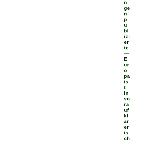
n
ge
n
p
u
bl
izi
er
te
—
E
ur
o
pa
is
t
in
vo
ra
uf
kl
är
er
is
ch