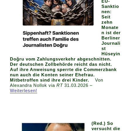
EU-
Sanktio
nen:
Seit
zehn
Monate
n ist der
Berliner
Journali
st
Hüseyin
Doğru vom Zahlungsverkehr abgeschnitten.
Der deutschen Zollbehörde reicht das nicht.
Auf ihre Anweisung sperrte die Commerzbank
nun auch die Konten seiner Ehefrau.
Mitbetroffen sind ihre drei Kinder.
Von
Alexandra Nollok via
RT
31.03.2026 –
Weiterlesen!
(Red.) So
versucht die