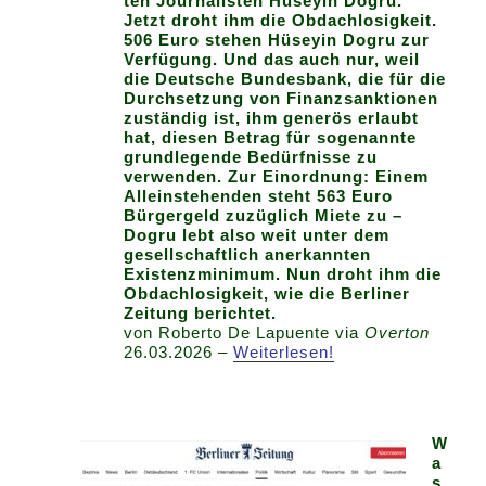
ten Journalisten Hüseyin Dogru.
Jetzt droht ihm die Obdachlosigkeit.
506 Euro stehen Hüseyin Dogru zur
Verfügung. Und das auch nur, weil
die Deutsche Bundesbank, die für die
Durchsetzung von Finanzsanktionen
zuständig ist, ihm generös erlaubt
hat, diesen Betrag für sogenannte
grundlegende Bedürfnisse zu
verwenden. Zur Einordnung: Einem
Alleinstehenden steht 563 Euro
Bürgergeld zuzüglich Miete zu –
Dogru lebt also weit unter dem
gesellschaftlich anerkannten
Existenzminimum. Nun droht ihm die
Obdachlosigkeit, wie die Berliner
Zeitung berichtet.
von Roberto De Lapuente via
Overton
26.03.2026 –
Weiterlesen!
W
a
s