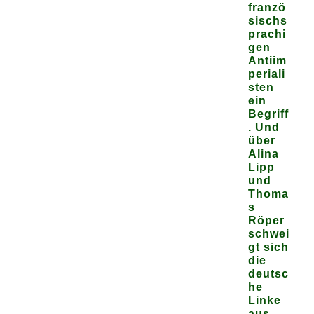
franzö
sischs
prachi
gen
Antiim
periali
sten
ein
Begriff
. Und
über
Alina
Lipp
und
Thoma
s
Röper
schwei
gt sich
die
deutsc
he
Linke
aus.