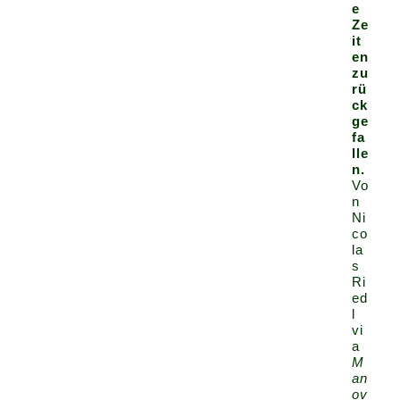
e
Ze
it
en
zu
rü
ck
ge
fa
lle
n.
Vo
n
Ni
co
la
s
Ri
ed
l
vi
a
M
an
ov