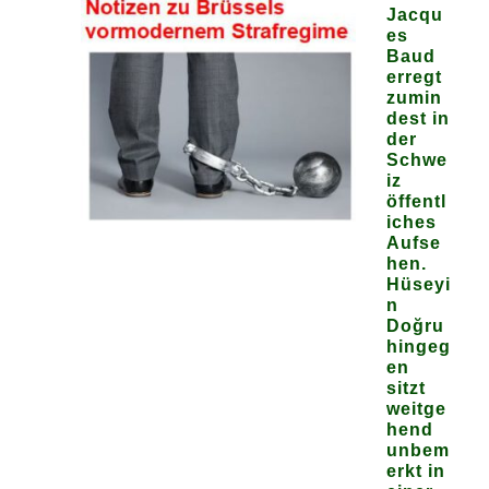
Jacqu
es
Baud
erregt
zumin
dest in
der
Schwe
iz
öffentl
iches
Aufse
hen.
Hüseyi
n
Doğru
hingeg
en
sitzt
weitge
hend
unbem
erkt in