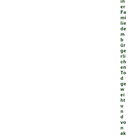
in
er
Fa
mi
lie
de
m
b
ür
ge
rli
ch
en
To
d
ge
w
ei
ht
u
n
d
vo
n
ak