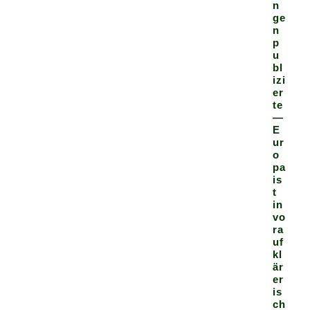
n
ge
n
p
u
bl
izi
er
te
—
E
ur
o
pa
is
t
in
vo
ra
uf
kl
är
er
is
ch