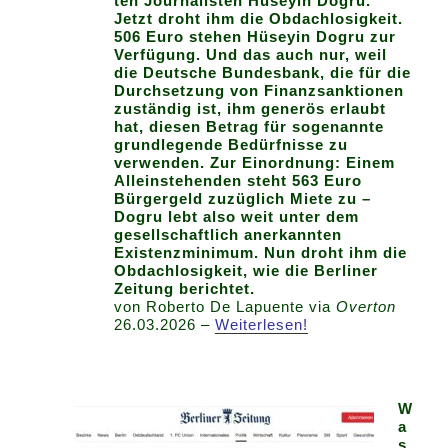
ten Journalisten Hüseyin Dogru.
Jetzt droht ihm die Obdachlosigkeit.
506 Euro stehen Hüseyin Dogru zur
Verfügung. Und das auch nur, weil
die Deutsche Bundesbank, die für die
Durchsetzung von Finanzsanktionen
zuständig ist, ihm generös erlaubt
hat, diesen Betrag für sogenannte
grundlegende Bedürfnisse zu
verwenden. Zur Einordnung: Einem
Alleinstehenden steht 563 Euro
Bürgergeld zuzüglich Miete zu –
Dogru lebt also weit unter dem
gesellschaftlich anerkannten
Existenzminimum. Nun droht ihm die
Obdachlosigkeit, wie die Berliner
Zeitung berichtet.
von Roberto De Lapuente via
Overton
26.03.2026 –
Weiterlesen!
W
a
s