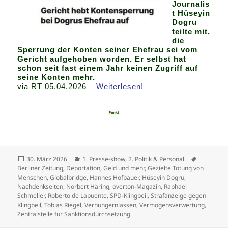
Journalis
t Hüseyin
Dogru
teilte mit,
die
Sperrung der Konten seiner Ehefrau sei vom
Gericht aufgehoben worden. Er selbst hat
schon seit fast einem Jahr keinen Zugriff auf
seine Konten mehr.
via RT 05.04.2026 –
Weiterlesen!
Veröffentlicht
Kategorien
Schlagwör
30. März 2026
1. Presse-show
,
2. Politik & Personal
am
Berliner Zeitung
,
Deportation
,
Geld und mehr
,
Gezielte Tötung von
Menschen
,
Globalbridge
,
Hannes Hofbauer
,
Hüseyin Dogru
,
Nachdenkseiten
,
Norbert Häring
,
overton-Magazin
,
Raphael
Schmeller
,
Roberto de Lapuente
,
SPD-Klingbeil
,
Strafanzeige gegen
Klingbeil
,
Tobias Riegel
,
Verhungernlassen
,
Vermögensverwertung
,
Zentralstelle für Sanktionsdurchsetzung