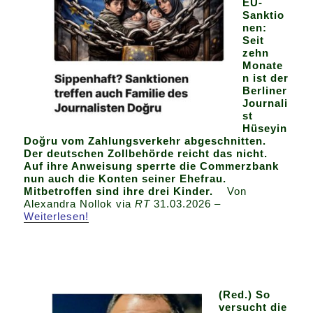
EU-
Sanktio
nen:
Seit
zehn
Monate
n ist der
Berliner
Journali
st
Hüseyin
Doğru vom Zahlungsverkehr abgeschnitten.
Der deutschen Zollbehörde reicht das nicht.
Auf ihre Anweisung sperrte die Commerzbank
nun auch die Konten seiner Ehefrau.
Mitbetroffen sind ihre drei Kinder.
Von
Alexandra Nollok via
RT
31.03.2026 –
Weiterlesen!
(Red.) So
versucht die