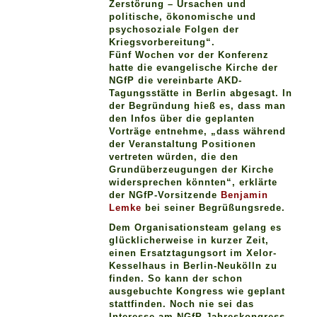
Zerstörung – Ursachen und
politische, ökonomische und
psychosoziale Folgen der
Kriegsvorbereitung“.
Fünf Wochen vor der Konferenz
hatte die evangelische Kirche der
NGfP die vereinbarte AKD-
Tagungsstätte in Berlin abgesagt. In
der Begründung hieß es, dass man
den Infos über die geplanten
Vorträge entnehme, „dass während
der Veranstaltung Positionen
vertreten würden, die den
Grundüberzeugungen der Kirche
widersprechen könnten“, erklärte
der NGfP-Vorsitzende
Benjamin
Lemke
bei seiner Begrüßungsrede.
Dem Organisationsteam gelang es
glücklicherweise in kurzer Zeit,
einen Ersatztagungsort im Xelor-
Kesselhaus in Berlin-Neukölln zu
finden. So kann der schon
ausgebuchte Kongress wie geplant
stattfinden. Noch nie sei das
Interesse am NGfP-Jahreskongress