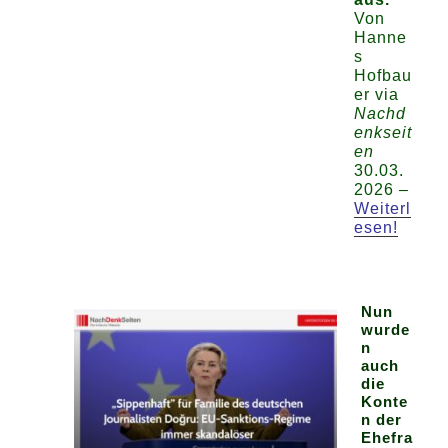
Von
Hanne
s
Hofbau
er via
Nachd
enkseit
en
30.03.
2026 –
Weiterl
esen!
Nun
wurde
n
auch
die
Konte
n der
Ehefra