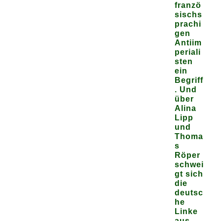
franzö
sischs
prachi
gen
Antiim
periali
sten
ein
Begriff
. Und
über
Alina
Lipp
und
Thoma
s
Röper
schwei
gt sich
die
deutsc
he
Linke
aus.