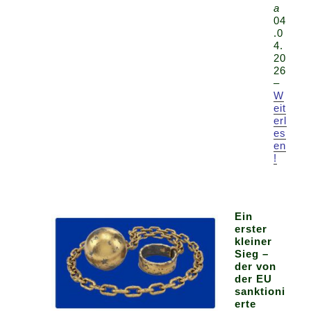
a
04
.0
4.
20
26
–
W
eit
erl
es
en
!
Ein
erster
kleiner
Sieg –
der von
der EU
sanktioni
erte