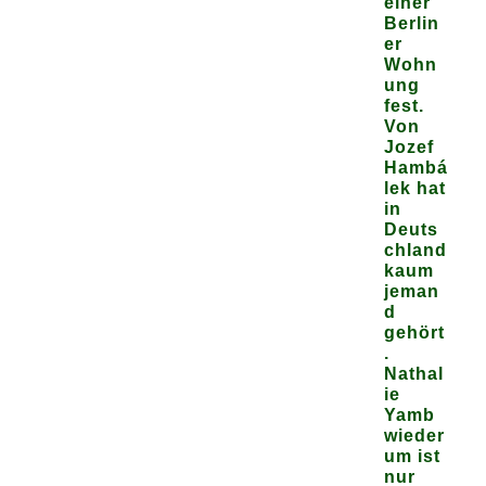
einer
Berlin
er
Wohn
ung
fest.
Von
Jozef
Hambá
lek hat
in
Deuts
chland
kaum
jeman
d
gehört
.
Nathal
ie
Yamb
wieder
um ist
nur