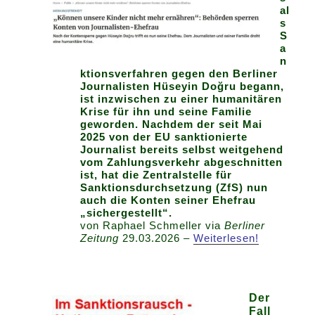
al
s
S
a
n
ktionsverfahren gegen den Berliner
Journalisten Hüseyin Doğru begann,
ist inzwischen zu einer humanitären
Krise für ihn und seine Familie
geworden. Nachdem der seit Mai
2025 von der EU sanktionierte
Journalist bereits selbst weitgehend
vom Zahlungsverkehr abgeschnitten
ist, hat die Zentralstelle für
Sanktionsdurchsetzung (ZfS) nun
auch die Konten seiner Ehefrau
„sichergestellt“.
von Raphael Schmeller via
Berliner
Zeitung
29.03.2026 –
Weiterlesen!
Der
Fall