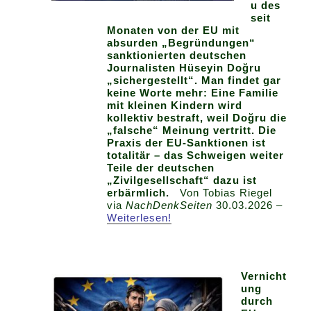
u des
seit
Monaten von der EU mit
absurden „Begründungen“
sanktionierten deutschen
Journalisten Hüseyin Doğru
„sichergestellt“. Man findet gar
keine Worte mehr: Eine Familie
mit kleinen Kindern wird
kollektiv bestraft, weil Doğru die
„falsche“ Meinung vertritt. Die
Praxis der EU-Sanktionen ist
totalitär – das Schweigen weiter
Teile der deutschen
„Zivilgesellschaft“ dazu ist
erbärmlich.
Von Tobias Riegel
via
NachDenkSeiten
30.03.2026 –
Weiterlesen!
Vernicht
ung
durch