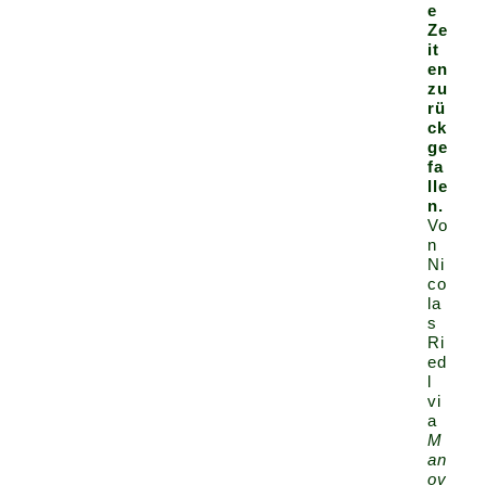
e
Ze
it
en
zu
rü
ck
ge
fa
lle
n.
Vo
n
Ni
co
la
s
Ri
ed
l
vi
a
M
an
ov