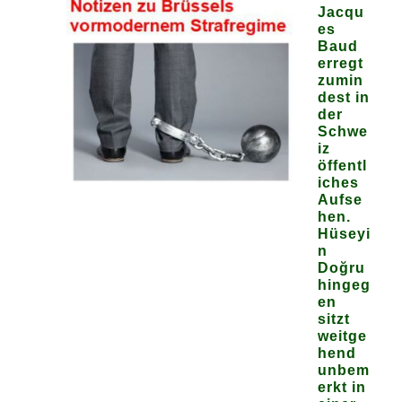
Jacqu
es
Baud
erregt
zumin
dest in
der
Schwe
iz
öffentl
iches
Aufse
hen.
Hüseyi
n
Doğru
hingeg
en
sitzt
weitge
hend
unbem
erkt in