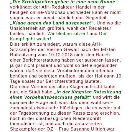
„Die Streitigkeiten gehen in eine neue Runde“
verkündet der AfH-Redakteur Händel in der
heutigen online-Vorschau und wieder kann er nicht
sagen, was er meint, nämlich das Gegenteil:
„Klage gegen das Land ausgesetzt“
. Und wo die
Unsicherheit am größten, wählt der Redakteur
beides, nämlich:
Wir bleiben sitzen!
und
Der
Kampf geht weiter!
Dies erklärt zumindest, warum diese AfH-
Sitzkämpfer der Vierten Gewalt nach der letzten
Ratssitzung vom 10.12.2018 nicht den Hauch
einer Berichterstattung haben verlautbaren lassen,
ja gar nicht präsent und wohl so tief eingebunden
waren, daß sie diese Vorabinformation offenbar
behüten und bebrüten mußten, bis der Hof dann 10
Tage später zur Berichterstattung läutete.
Die neue Version der alten Klagenachricht lautet
nun, die Stadt habe
„in der jüngsten Ratssitzung
einen Vorbehaltsbeschluss gefaßt“
und wirft die
spannende Frage auf, was das denn wohl sei –
zumindest etwas sehr Flüchtiges, da es weder auf
der Tagesordnung zu dieser Ratssitzung erschien,
noch in der diesbezüglichen Niederschrift
thematisiert ist, und auch die assoziierten
Sitzkämpfer der OZ – Frau Susanne Ullrich war