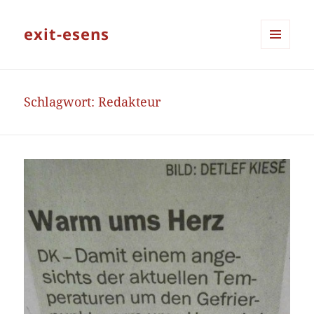
exit-esens
MENÜ
UND
WIDGETS
Schlagwort:
Redakteur