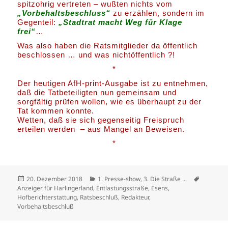
spitzohrig vertreten – wußten nichts vom
„Vorbehaltsbeschluss“
zu erzählen, sondern im
Gegenteil:
„Stadtrat macht Weg für Klage
frei“
…
Was also haben die Ratsmitglieder da öffentlich
beschlossen … und was nichtöffentlich ?!
*
Der heutigen AfH-print-Ausgabe ist zu entnehmen,
daß die Tatbeteiligten nun gemeinsam und
sorgfältig prüfen wollen, wie es überhaupt zu der
Tat kommen konnte.
Wetten, daß sie sich gegenseitig Freispruch
erteilen werden – aus Mangel an Beweisen.
*
Veröffentlicht
Kategorien
Schlagwö
20. Dezember 2018
1. Presse-show
,
3. Die Straße ...
am
Anzeiger für Harlingerland
,
Entlastungsstraße
,
Esens
,
Hofberichterstattung
,
Ratsbeschluß
,
Redakteur
,
Vorbehaltsbeschluß