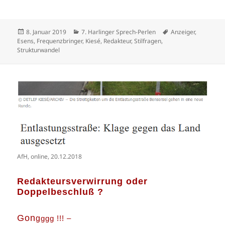
Veröffentlicht
Kategorien
Schlagwörter
8. Januar 2019
7. Harlinger Sprech-Perlen
Anzeiger
,
am
Esens
,
Frequenzbringer
,
Kiesé
,
Redakteur
,
Stilfragen
,
Strukturwandel
AfH, online, 20.12.2018
Redakteursverwirrung oder
Doppelbeschluß ?
G
o
n
g
ggg !!! –