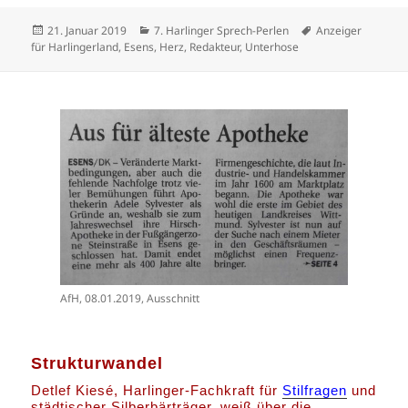
Veröffentlicht
Kategorien
Schlagwörter
21. Januar 2019
7. Harlinger Sprech-Perlen
Anzeiger
am
für Harlingerland
,
Esens
,
Herz
,
Redakteur
,
Unterhose
AfH, 08.01.2019, Ausschnitt
Strukturwandel
Detlef Kiesé, Harlinger-Fachkraft für
Stilfragen
und
städtischer Silberbärträger, weiß über die