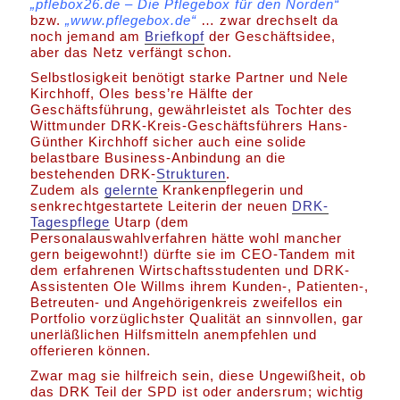
„pflebox26.de – Die Pflegebox für den Norden“
bzw.
„www.pflegebox.de“
… zwar drechselt da
noch jemand am
Briefkopf
der Geschäftsidee,
aber das Netz verfängt schon.
Selbstlosigkeit benötigt starke Partner und Nele
Kirchhoff, Oles bess’re Hälfte der
Geschäftsführung, gewährleistet als Tochter des
Wittmunder DRK-Kreis-Geschäftsführers Hans-
Günther Kirchhoff sicher auch eine solide
belastbare Business-Anbindung an die
bestehenden DRK-
Strukturen
.
Zudem als
gelernte
Krankenpflegerin und
senkrechtgestartete Leiterin der neuen
DRK-
Tagespflege
Utarp (dem
Personalauswahlverfahren hätte wohl mancher
gern beigewohnt!) dürfte sie im CEO-Tandem mit
dem erfahrenen Wirtschaftsstudenten und DRK-
Assistenten Ole Willms ihrem Kunden-, Patienten-,
Betreuten- und Angehörigenkreis zweifellos ein
Portfolio vorzüglichster Qualität an sinnvollen, gar
unerläßlichen Hilfsmitteln anempfehlen und
offerieren können.
Zwar mag sie hilfreich sein, diese Ungewißheit, ob
das DRK Teil der SPD ist oder andersrum; wichtig