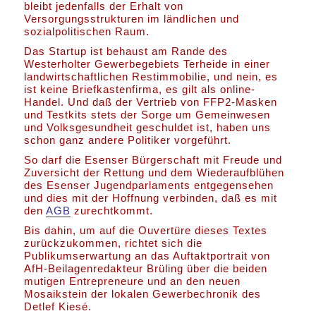
bleibt jedenfalls der Erhalt von
Versorgungsstrukturen im ländlichen und
sozialpolitischen Raum.
Das Startup ist behaust am Rande des
Westerholter Gewerbegebiets Terheide in einer
landwirtschaftlichen Restimmobilie, und nein, es
ist keine Briefkastenfirma, es gilt als online-
Handel. Und daß der Vertrieb von FFP2-Masken
und Testkits stets der Sorge um Gemeinwesen
und Volksgesundheit geschuldet ist, haben uns
schon ganz andere Politiker vorgeführt.
So darf die Esenser Bürgerschaft mit Freude und
Zuversicht der Rettung und dem Wiederaufblühen
des Esenser Jugendparlaments entgegensehen
und dies mit der Hoffnung verbinden, daß es mit
den
AGB
zurechtkommt.
Bis dahin, um auf die Ouvertüre dieses Textes
zurückzukommen, richtet sich die
Publikumserwartung an das Auftaktportrait von
AfH-Beilagenredakteur Brüling über die beiden
mutigen Entrepreneure und an den neuen
Mosaikstein der lokalen Gewerbechronik des
Detlef Kiesé.