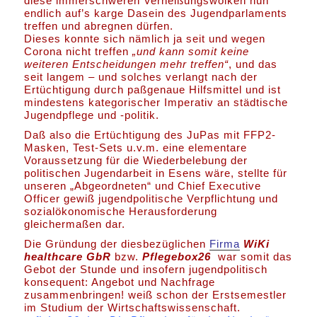
diese immerschweren Verheißungswolken nun
endlich auf’s karge Dasein des Jugendparlaments
treffen und abregnen dürfen.
Dieses konnte sich nämlich ja seit und wegen
Corona nicht treffen
„und kann somit keine
weiteren Entscheidungen mehr treffen“
, und das
seit langem – und solches verlangt nach der
Ertüchtigung durch paßgenaue Hilfsmittel und ist
mindestens kategorischer Imperativ an städtische
Jugendpflege und -politik.
Daß also die Ertüchtigung des JuPas mit FFP2-
Masken, Test-Sets u.v.m. eine elementare
Voraussetzung für die Wiederbelebung der
politischen Jugendarbeit in Esens wäre, stellte für
unseren „Abgeordneten“ und Chief Executive
Officer gewiß jugendpolitische Verpflichtung und
sozialökonomische Herausforderung
gleichermaßen dar.
Die Gründung der diesbezüglichen
Firma
WiKi
healthcare GbR
bzw.
Pflegebox26
war somit das
Gebot der Stunde und insofern jugendpolitisch
konsequent: Angebot und Nachfrage
zusammenbringen! weiß schon der Erstsemestler
im Studium der Wirtschaftswissenschaft.