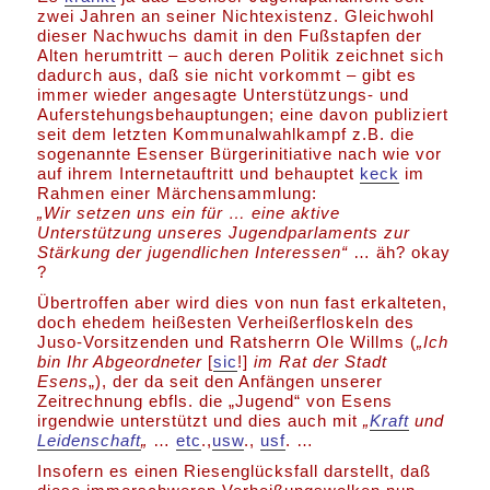
zwei Jahren an seiner Nichtexistenz. Gleichwohl
dieser Nachwuchs damit in den Fußstapfen der
Alten herumtritt – auch deren Politik zeichnet sich
dadurch aus, daß sie nicht vorkommt – gibt es
immer wieder angesagte Unterstützungs- und
Auferstehungsbehauptungen; eine davon publiziert
seit dem letzten Kommunalwahlkampf z.B. die
sogenannte Esenser Bürgerinitiative nach wie vor
auf ihrem Internetauftritt und behauptet
keck
im
Rahmen einer Märchensammlung:
„Wir setzen uns ein für … eine aktive
Unterstützung unseres Jugendparlaments zur
Stärkung der jugendlichen Interessen“
… äh? okay
?
Übertroffen aber wird dies von nun fast erkalteten,
doch ehedem heißesten Verheißerfloskeln des
Juso-Vorsitzenden und Ratsherrn Ole Willms (
„Ich
bin Ihr Abgeordneter
[
sic
!]
im Rat der Stadt
Esens
„), der da seit den Anfängen unserer
Zeitrechnung ebfls. die „Jugend“ von Esens
irgendwie unterstützt und dies auch mit
„
Kraft
und
Leidenschaft
„
…
etc
.,
usw
.,
usf
. …
Insofern es einen Riesenglücksfall darstellt, daß