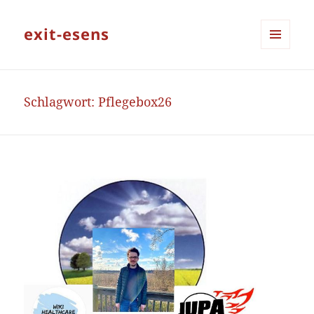
exit-esens
MENÜ
UND
WIDGETS
Schlagwort:
Pflegebox26